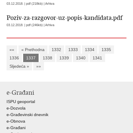
03.12.2018. | pdf (218kb) |
Arhiva
Poziv-za-razgovor-uz-popis-kandidata.pdf
03.12.2018. | pdf (246kb) |
Arhiva
««
« Prethodna
1332
1333
1334
1335
1336
1337
1338
1339
1340
1341
Sljedeća »
»»
e-Građani
ISPU geoportal
e-Dozvola
e-Građevinski dnevnik
e-Obnova
e-Građani