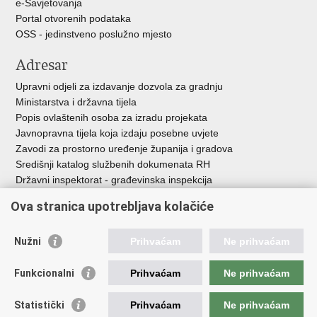
e-Savjetovanja
Portal otvorenih podataka
OSS - jedinstveno poslužno mjesto
Adresar
Upravni odjeli za izdavanje dozvola za gradnju
Ministarstva i državna tijela
Popis ovlaštenih osoba za izradu projekata
Javnopravna tijela koja izdaju posebne uvjete
Zavodi za prostorno uređenje županija i gradova
Središnji katalog službenih dokumenata RH
Državni inspektorat - građevinska inspekcija
AZONIZ
Ova stranica upotrebljava kolačiće
Važne poveznice
Nužni
Prihvaćam
Ne prihvaćam
Vlada Republike Hrvatske
Zavod za prostorni razvoj
Funkcionalni
Prihvaćam
Ne prihvaćam
Agencija za pravni promet i posredovanje nekretninama
Državna geodetska uprava
Statistički
Prihvaćam
Ne prihvaćam
Fond za zaštitu okoliša i energetsku učinkovitost