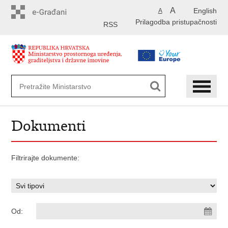
Preskoči
A
English
A
na
Prilagodba pristupačnosti
glavni
RSS
sadržaj
Dokumenti
Filtrirajte dokumente:
Od: