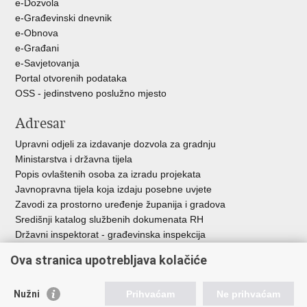
e-Dozvola
e-Građevinski dnevnik
e-Obnova
e-Građani
e-Savjetovanja
Portal otvorenih podataka
OSS - jedinstveno poslužno mjesto
Adresar
Upravni odjeli za izdavanje dozvola za gradnju
Ministarstva i državna tijela
Popis ovlaštenih osoba za izradu projekata
Javnopravna tijela koja izdaju posebne uvjete
Zavodi za prostorno uređenje županija i gradova
Središnji katalog službenih dokumenata RH
Državni inspektorat - građevinska inspekcija
AZONIZ
Ova stranica upotrebljava kolačiće
Važne poveznice
Nužni
Prihvaćam
Ne prihvaćam
Vlada Republike Hrvatske