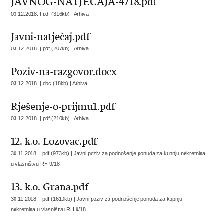
JAVNOG-NATJEČAJA-4718.pdf
03.12.2018. | pdf (316kb) |
Arhiva
Javni-natječaj.pdf
03.12.2018. | pdf (207kb) |
Arhiva
Poziv-na-razgovor.docx
03.12.2018. | doc (18kb) |
Arhiva
Rješenje-o-prijmu1.pdf
03.12.2018. | pdf (210kb) |
Arhiva
12. k.o. Lozovac.pdf
30.11.2018. | pdf (973kb) |
Javni poziv za podnošenje ponuda za kupnju nekretnina
u vlasništvu RH 9/18
13. k.o. Grana.pdf
30.11.2018. | pdf (1610kb) |
Javni poziv za podnošenje ponuda za kupnju
nekretnina u vlasništvu RH 9/18