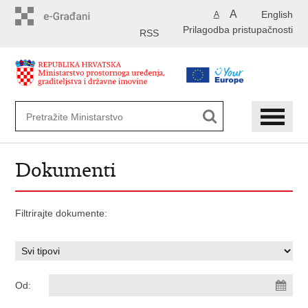
Preskoči
A
English
A
na
Prilagodba pristupačnosti
glavni
RSS
sadržaj
Dokumenti
Filtrirajte dokumente:
Od: