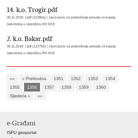
14. k.o. Trogir.pdf
30.11.2018. | pdf (1138kb) |
Javni poziv za podnošenje ponuda za kupnju
nekretnina u vlasništvu RH 9/18
2. k.o. Bakar.pdf
30.11.2018. | pdf (1227kb) |
Javni poziv za podnošenje ponuda za kupnju
nekretnina u vlasništvu RH 9/18
««
« Prethodna
1351
1352
1353
1354
1355
1356
1357
1358
1359
1360
Sljedeća »
»»
e-Građani
ISPU geoportal