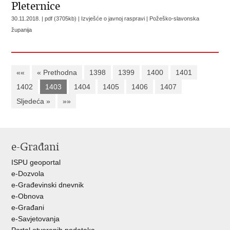
Pleternice
30.11.2018. | pdf (3705kb) | Izvješće o javnoj raspravi |
Požeško-slavonska
županija
««
« Prethodna
1398
1399
1400
1401
1402
1403
1404
1405
1406
1407
Sljedeća »
»»
e-Građani
ISPU geoportal
e-Dozvola
e-Građevinski dnevnik
e-Obnova
e-Građani
e-Savjetovanja