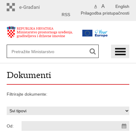
Preskoči
A
English
A
na
Prilagodba pristupačnosti
glavni
RSS
sadržaj
Dokumenti
Filtrirajte dokumente:
Od: