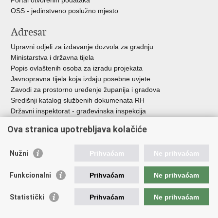
Portal otvorenih podataka
OSS - jedinstveno poslužno mjesto
Adresar
Upravni odjeli za izdavanje dozvola za gradnju
Ministarstva i državna tijela
Popis ovlaštenih osoba za izradu projekata
Javnopravna tijela koja izdaju posebne uvjete
Zavodi za prostorno uređenje županija i gradova
Središnji katalog službenih dokumenata RH
Državni inspektorat - građevinska inspekcija
AZONIZ
Ova stranica upotrebljava kolačiće
Važne poveznice
Nužni
Prihvaćam
Ne prihvaćam
Vlada Republike Hrvatske
Zavod za prostorni razvoj
Funkcionalni
Prihvaćam
Ne prihvaćam
Agencija za pravni promet i posredovanje nekretninama
Državna geodetska uprava
Statistički
Prihvaćam
Ne prihvaćam
Fond za zaštitu okoliša i energetsku učinkovitost
Centar za restrukturiranje i prodaju (CERP)