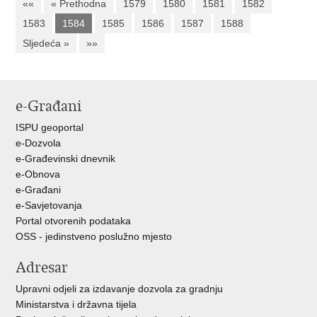
««
« Prethodna
1579
1580
1581
1582
1583
1584
1585
1586
1587
1588
Sljedeća »
»»
e-Građani
ISPU geoportal
e-Dozvola
e-Građevinski dnevnik
e-Obnova
e-Građani
e-Savjetovanja
Portal otvorenih podataka
OSS - jedinstveno poslužno mjesto
Adresar
Upravni odjeli za izdavanje dozvola za gradnju
Ministarstva i državna tijela