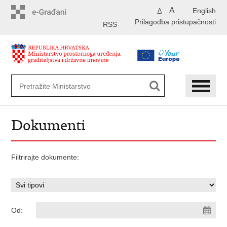
Preskoči
A
English
A
na
Prilagodba pristupačnosti
glavni
RSS
sadržaj
Dokumenti
Filtrirajte dokumente:
Od: