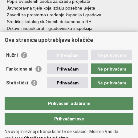
Popis ovlaštenih osoba za izradu projekata
Javnopravna tijela koja izdaju posebne uvjete
Zavodi za prostorno uređenje županija i gradova
Središnji katalog službenih dokumenata RH
Državni inspektorat - građevinska inspekcija
AZONIZ
Ova stranica upotrebljava kolačiće
Važne poveznice
Nužni
Prihvaćam
Ne prihvaćam
Vlada Republike Hrvatske
Zavod za prostorni razvoj
Funkcionalni
Prihvaćam
Ne prihvaćam
Agencija za pravni promet i posredovanje nekretninama
Državna geodetska uprava
Statistički
Prihvaćam
Ne prihvaćam
Fond za zaštitu okoliša i energetsku učinkovitost
Centar za restrukturiranje i prodaju (CERP)
Državne nekretnine d.o.o.
Prihvaćam odabrane
Prihvaćam sve
Povratak na vrh
Copyright © 2026 Ministarstvo prostornoga uređenja, graditeljstva i
Na ovoj mrežnoj stranci koriste se kolačići. Molimo Vas da
državne imovine.