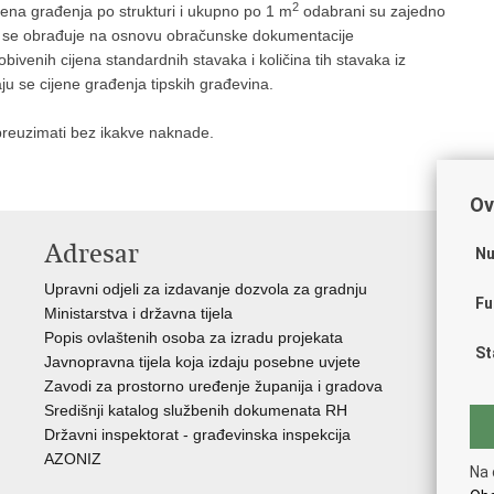
2
ijena građenja po strukturi i ukupno po 1 m
odabrani su zajedno
a se obrađuje na osnovu obračunske dokumentacije
bivenih cijena standardnih stavaka i količina tih stavaka iz
u se cijene građenja tipskih građevina.
 preuzimati bez ikakve naknade.
Ov
Adresar
V
Nu
Upravni odjeli za izdavanje dozvola za gradnju
Vla
Fu
Ministarstva i državna tijela
Zav
Popis ovlaštenih osoba za izradu projekata
Age
St
Javnopravna tijela koja izdaju posebne uvjete
Drž
Zavodi za prostorno uređenje županija i gradova
Fon
Središnji katalog službenih dokumenata RH
Cen
Državni inspektorat - građevinska inspekcija
Drž
AZONIZ
Na 