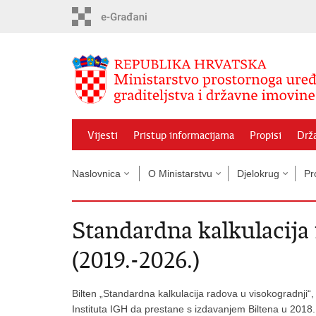
Preskoči
na
glavni
sadržaj
Vijesti
Pristup informacijama
Propisi
Drž
Naslovnica
O Ministarstvu
Djelokrug
Pr
Standardna kalkulacija
(2019.-2026.)
Bilten „Standardna kalkulacija radova u visokogradnji“,
Instituta IGH da prestane s izdavanjem Biltena u 2018. g