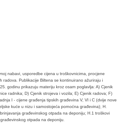
javnoj nabavi, usporedbe cijena u troškovnicima, procjene
h radova. Publikacije Biltena se kontinuirano ažuriraju i
5. godinu prikazuju materiju kroz osam poglavlja: A) Cjenik
ice radnika; D) Cjenik strojeva i vozila; E) Cjenik radova; F)
nja I - cijene građenja tipskih građevina V, VI i C (dvije nove
iteljske kuće u nizu i samostojeća pomoćna građevina); H.
 zbrinjavanja građevinskog otpada na deponiju; H.1 troškovi
nja građevinskog otpada na deponiju.