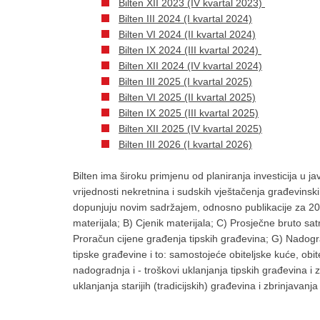
Bilten XII 2023 (IV kvartal 2023)
Bilten III 2024 (I kvartal 2024)
Bilten VI 2024 (II kvartal 2024)
Bilten IX 2024 (III kvartal 2024)
Bilten XII 2024 (IV kvartal 2024)
Bilten III 2025 (I kvartal 2025)
Bilten VI 2025 (II kvartal 2025)
Bilten IX 2025 (III kvartal 2025)
Bilten XII 2025 (IV kvartal 2025
)
Bilten III 2026 (I kvartal 2026)
Bilten ima široku primjenu od planiranja investicija u 
vrijednosti nekretnina i sudskih vještačenja građevinski
dopunjuju novim sadržajem, odnosno publikacije za 202
materijala; B) Cjenik materijala; C) Prosječne bruto satn
Proračun cijene građenja tipskih građevina; G) Nadograd
tipske građevine i to: samostojeće obiteljske kuće, ob
nadogradnja i - troškovi uklanjanja tipskih građevina i
uklanjanja starijih (tradicijskih) građevina i zbrinjava