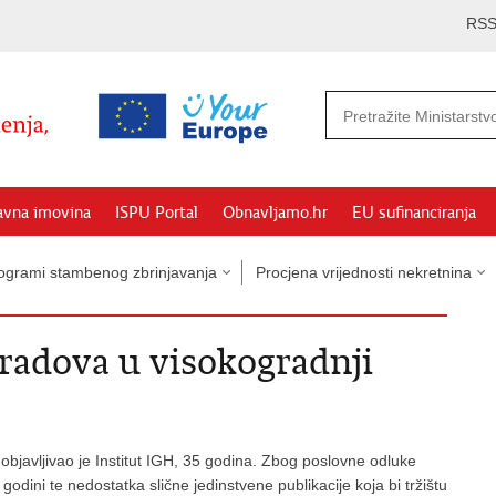
RS
avna imovina
ISPU Portal
Obnavljamo.hr
EU sufinanciranja
ogrami stambenog zbrinjavanja
Procjena vrijednosti nekretnina
 radova u visokogradnji
 objavljivao je Institut IGH, 35 godina. Zbog poslovne odluke
odini te nedostatka slične jedinstvene publikacije koja bi tržištu