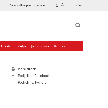
A
S
Prilagodba pristupačnosti
English
A
Dizala i pročelja
Javni pozivi
Kontakti
Ispiši stranicu
Podijeli na Facebooku
Podijeli na Twitteru