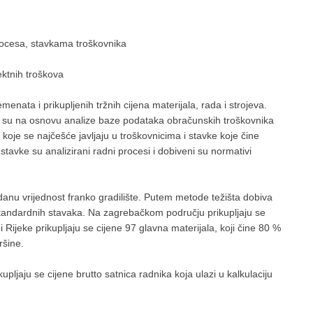
ocesa, stavkama troškovnika
ektnih troškova
nata i prikupljenih tržnih cijena materijala, rada i strojeva.
i su na osnovu analize baze podataka obračunskih troškovnika
oje se najčešće javljaju u troškovnicima i stavke koje čine
avke su analizirani radni procesi i dobiveni su normativi
danu vrijednost franko gradilište. Putem metode težišta dobiva
u standardnih stavaka. Na zagrebačkom području prikupljaju se
i Rijeke prikupljaju se cijene 97 glavna materijala, koji čine 80 %
šine.
upljaju se cijene brutto satnica radnika koja ulazi u kalkulaciju