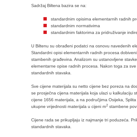
Sadržaj Biltena bazira se na:
standardnim opisima elementarnih radnih pr
standardnim normativima
standardnim faktorima za pridruživanje indir
U Biltenu su obrađeni podatci na osnovu navedenih eleme
Standardni opisi elementarnih radnih procesa dobiven
stambenih građevina. Analizom su ustanovljene stavke k
elementarne opise radnih procesa. Nakon toga za sve st
standardnih stavaka.
Sve cijene materijala su netto cijene bez poreza na do
se prosječna cijena materijala koja ulazi u kalkulacij
cijene 1656 materijala, a na područjima Osijeka, Splita 
2
ukupne vrijednosti materijala u cijeni m
stambene povr
Cijene rada se prikupljaju iz najmanje tri poduzeća. Prik
standardnih stavaka.