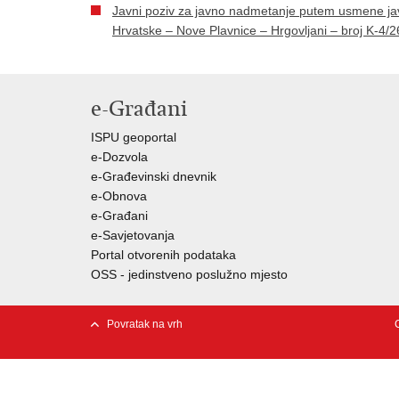
Javni poziv za javno nadmetanje putem usmene jav
Hrvatske – Nove Plavnice – Hrgovljani – broj K-4/2
e-Građani
ISPU geoportal
e-Dozvola
e-Građevinski dnevnik
e-Obnova
e-Građani
e-Savjetovanja
Portal otvorenih podataka
OSS - jedinstveno poslužno mjesto
Povratak na vrh
C