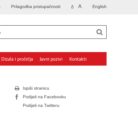
A
S
Prilagodba pristupačnosti
English
A
Dizala i pročelja
Javni pozivi
Kontakti
Ispiši stranicu
Podijeli na Facebooku
Podijeli na Twitteru