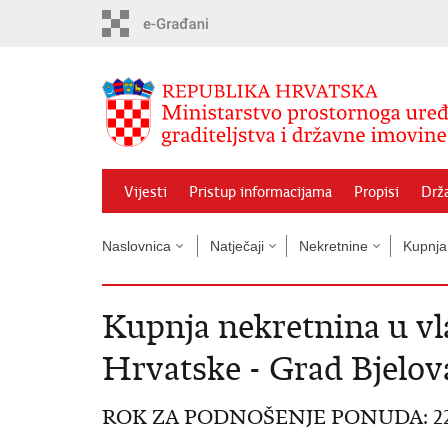
Preskoči
na
glavni
sadržaj
Vijesti
Pristup informacijama
Propisi
Drž
Naslovnica
Natječaji
Nekretnine
Kupnja
Kupnja nekretnina u vl
Hrvatske - Grad Bjelov
ROK ZA PODNOŠENJE PONUDA: 22. svi