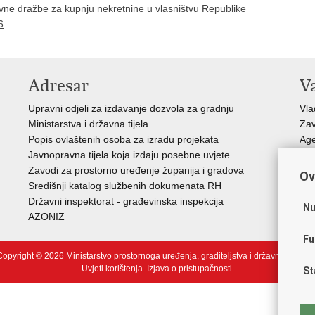
ne dražbe za kupnju nekretnine u vlasništvu Republike
6
Adresar
V
Upravni odjeli za izdavanje dozvola za gradnju
Vla
Ministarstva i državna tijela
Zav
Popis ovlaštenih osoba za izradu projekata
Age
Javnopravna tijela koja izdaju posebne uvjete
Drž
Zavodi za prostorno uređenje županija i gradova
Fon
Ov
Središnji katalog službenih dokumenata RH
Cen
Državni inspektorat - građevinska inspekcija
Drž
Nu
AZONIZ
Fu
opyright © 2026 Ministarstvo prostornoga uređenja, graditeljstva i državne imovin
Uvjeti korištenja
.
Izjava o pristupačnosti
.
St