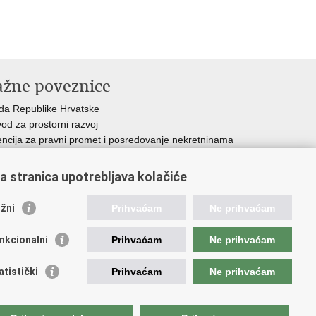
ažne poveznice
da Republike Hrvatske
od za prostorni razvoj
ncija za pravni promet i posredovanje nekretninama
avna geodetska uprava
d za zaštitu okoliša i energetsku učinkovitost
a stranica upotrebljava kolačiće
tar za restrukturiranje i prodaju (CERP)
avne nekretnine d.o.o.
žni
Prihvaćam
Ne prihvaćam
nkcionalni
Prihvaćam
Ne prihvaćam
e.
atistički
Prihvaćam
Ne prihvaćam