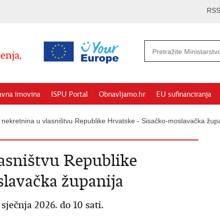
RS
avna imovina
ISPU Portal
Obnavljamo.hr
EU sufinanciranja
 nekretnina u vlasništvu Republike Hrvatske - Sisačko-moslavačka župa
asništvu Republike
lavačka županija
čnja 2026. do 10 sati.