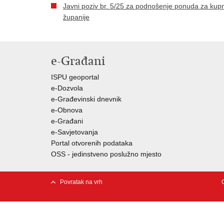
Javni poziv br. 5/25 za podnošenje ponuda za kup
županije
e-Građani
ISPU geoportal
e-Dozvola
e-Građevinski dnevnik
e-Obnova
e-Građani
e-Savjetovanja
Portal otvorenih podataka
OSS - jedinstveno poslužno mjesto
Povratak na vrh
C