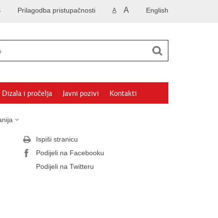
A
S
Prilagodba pristupačnosti
English
A
Dizala i pročelja
Javni pozivi
Kontakti
nija
Ispiši stranicu
Podijeli na Facebooku
Podijeli na Twitteru