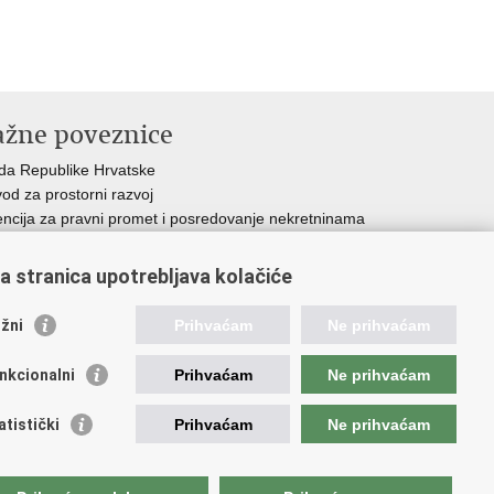
ažne poveznice
da Republike Hrvatske
od za prostorni razvoj
ncija za pravni promet i posredovanje nekretninama
avna geodetska uprava
d za zaštitu okoliša i energetsku učinkovitost
a stranica upotrebljava kolačiće
tar za restrukturiranje i prodaju (CERP)
avne nekretnine d.o.o.
žni
Prihvaćam
Ne prihvaćam
nkcionalni
Prihvaćam
Ne prihvaćam
e.
atistički
Prihvaćam
Ne prihvaćam