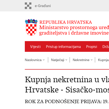
Preskoči
na
glavni
sadržaj
Vijesti
Pristup informacijama
Propisi
Drž
Naslovnica
Natječaji
Nekretnine
Kupnja
Kupnja nekretnina u vl
Hrvatske - Sisačko-mos
ROK ZA PODNOŠENJE PRIJAVA: 19. sje