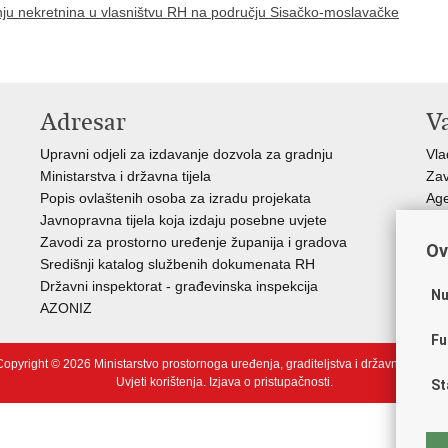
nju nekretnina u vlasništvu RH na području Sisačko-moslavačke
Adresar
V
Upravni odjeli za izdavanje dozvola za gradnju
Vla
Ministarstva i državna tijela
Zav
Popis ovlaštenih osoba za izradu projekata
Age
Javnopravna tijela koja izdaju posebne uvjete
Drž
Zavodi za prostorno uređenje županija i gradova
Fon
Ov
Središnji katalog službenih dokumenata RH
Cen
Državni inspektorat - građevinska inspekcija
Drž
Nu
AZONIZ
Fu
opyright © 2026 Ministarstvo prostornoga uređenja, graditeljstva i državne imovin
Uvjeti korištenja
.
Izjava o pristupačnosti
.
St