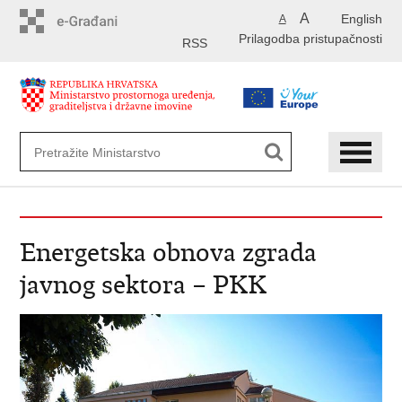
Preskoči
A
English
A
na
Prilagodba pristupačnosti
glavni
RSS
sadržaj
Energetska obnova zgrada
javnog sektora – PKK