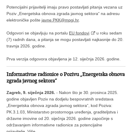
Potencijalni prijavitelji imaju pravo postavljati pitanja vezana uz
Poziv „Energetska obnova zgrada javnog sektora“ na adresu
elektroničke pošte
javne.PKK@mpgi.hr
.
Odgovori se objavljuju na portalu
EU fondovi
u roku sedam
(7) radnih dana, a pitanja se mogu postavljati najkasnije do 20.
travnja 2026. godine.
Prva verzija odgovora objavljena je 12. siječnja 2026. godine.
Informativne radionice o Pozivu „Energetska obnova
zgrada javnog sektora“
Zagreb, 9. siječnja 2026.
- Nakon što je 30. prosinca 2025.
godine objavljen Poziv na dodjelu bespovratnih sredstava
„Energetska obnova zgrada javnog sektora“, kod Poziva:
PK.3.1.03, Ministarstvo prostornoga uređenja, graditeljstva i
državne imovine od 20. siječnja 2026. godine započinje s
održavanjem informativne radionice za potencijalne
prijavitelje.
Više...