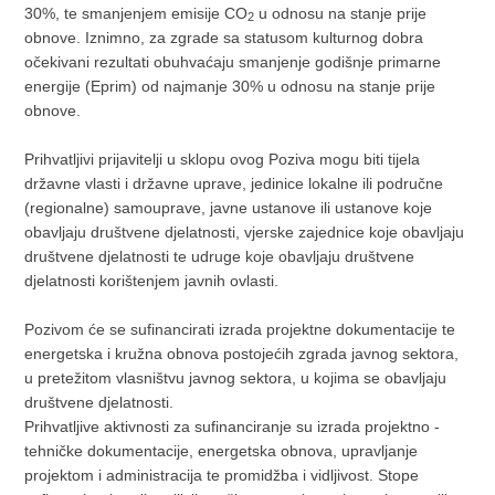
30%, te smanjenjem emisije CO
u odnosu na stanje prije
2
obnove. Iznimno, za zgrade sa statusom kulturnog dobra
očekivani rezultati obuhvaćaju smanjenje godišnje primarne
energije (Eprim) od najmanje 30% u odnosu na stanje prije
obnove.
Prihvatljivi prijavitelji u sklopu ovog Poziva mogu biti tijela
državne vlasti i državne uprave, jedinice lokalne ili područne
(regionalne) samouprave, javne ustanove ili ustanove koje
obavljaju društvene djelatnosti, vjerske zajednice koje obavljaju
društvene djelatnosti te udruge koje obavljaju društvene
djelatnosti korištenjem javnih ovlasti.
Pozivom će se sufinancirati izrada projektne dokumentacije te
energetska i kružna obnova postojećih zgrada javnog sektora,
u pretežitom vlasništvu javnog sektora, u kojima se obavljaju
društvene djelatnosti.
Prihvatljive aktivnosti za sufinanciranje su izrada projektno -
tehničke dokumentacije, energetska obnova, upravljanje
projektom i administracija te promidžba i vidljivost. Stope