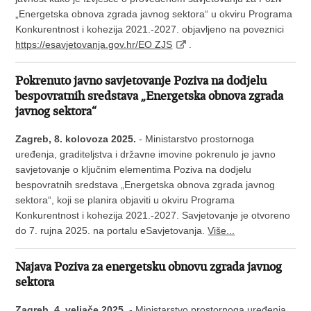
„Energetska obnova zgrada javnog sektora“ u okviru Programa
Konkurentnost i kohezija 2021.-2027. objavljeno na poveznici
https://esavjetovanja.gov.hr/EO ZJS
.
Pokrenuto javno savjetovanje Poziva na dodjelu
bespovratnih sredstava „Energetska obnova zgrada
javnog sektora“
Zagreb, 8. kolovoza 2025.
- Ministarstvo prostornoga
uređenja, graditeljstva i državne imovine pokrenulo je javno
savjetovanje o ključnim elementima Poziva na dodjelu
bespovratnih sredstava „Energetska obnova zgrada javnog
sektora“, koji se planira objaviti u okviru Programa
Konkurentnost i kohezija 2021.-2027. Savjetovanje je otvoreno
do 7. rujna 2025. na portalu eSavjetovanja.
Više...
Najava Poziva za energetsku obnovu zgrada javnog
sektora
Zagreb, 4. veljače 2025.
- Ministarstvo prostornoga uređenja,