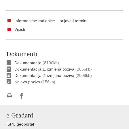
Informativne radionice – prijave i termini
Vijesti
Dokumenti
Dokumentacija
(8190kb)
Dokumentacija 1. izmjena poziva
(2665kb)
Dokumentacija 2. izmjena poziva
(2008kb)
Najava poziva
(156kb)
Ispiši
Podijeli
Podijeli
stranicu
na
na
e-Građani
Facebooku
Twitteru
ISPU geoportal