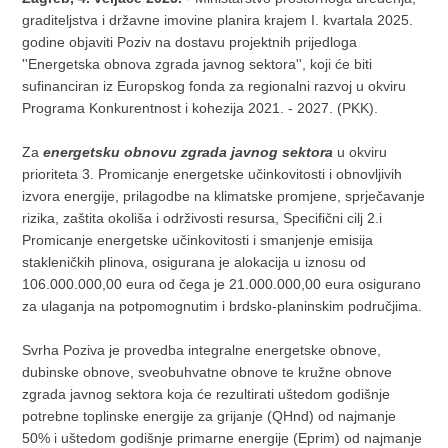
graditeljstva i državne imovine planira krajem I. kvartala 2025.
godine objaviti Poziv na dostavu projektnih prijedloga
''Energetska obnova zgrada javnog sektora'', koji će biti
sufinanciran iz Europskog fonda za regionalni razvoj u okviru
Programa Konkurentnost i kohezija 2021. - 2027. (PKK).
Za
energetsku obnovu zgrada javnog sektora
u okviru
prioriteta 3. Promicanje energetske učinkovitosti i obnovljivih
izvora energije, prilagodbe na klimatske promjene, sprječavanje
rizika, zaštita okoliša i održivosti resursa, Specifični cilj 2.i
Promicanje energetske učinkovitosti i smanjenje emisija
stakleničkih plinova, osigurana je alokacija u iznosu od
106.000.000,00 eura od čega je 21.000.000,00 eura osigurano
za ulaganja na potpomognutim i brdsko-planinskim područjima.
Svrha Poziva je provedba integralne energetske obnove,
dubinske obnove, sveobuhvatne obnove te kružne obnove
zgrada javnog sektora koja će rezultirati uštedom godišnje
potrebne toplinske energije za grijanje (QHnd) od najmanje
50% i uštedom godišnje primarne energije (Eprim) od najmanje