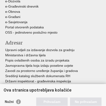
e-Dozvola
e-Građevinski dnevnik
e-Obnova
e-Građani
e-Savjetovanja
Portal otvorenih podataka
OSS - jedinstveno poslužno mjesto
Adresar
Upravni odjeli za izdavanje dozvola za gradnju
Ministarstva i državna tijela
Popis ovlaštenih osoba za izradu projekata
Javnopravna tijela koja izdaju posebne uvjete
Zavodi za prostorno uređenje županija i gradova
Središnji katalog službenih dokumenata RH
Državni inspektorat - građevinska inspekcija
AZONIZ
Ova stranica upotrebljava kolačiće
Važne poveznice
Nužni
Prihvaćam
Ne prihvaćam
Vlada Republike Hrvatske