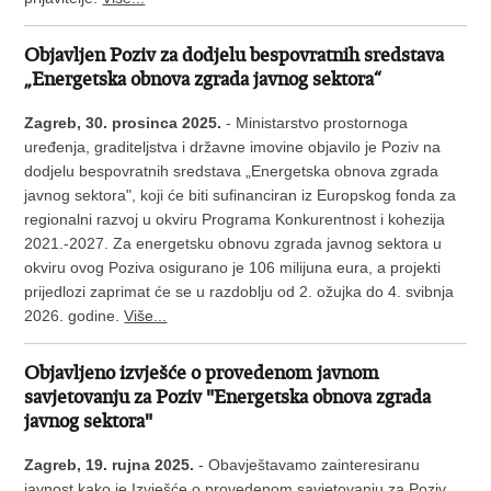
Objavljen Poziv za dodjelu bespovratnih sredstava
„Energetska obnova zgrada javnog sektora“
Zagreb, 30. prosinca 2025.
- Ministarstvo prostornoga
uređenja, graditeljstva i državne imovine objavilo je Poziv na
dodjelu bespovratnih sredstava „Energetska obnova zgrada
javnog sektora", koji će biti sufinanciran iz Europskog fonda za
regionalni razvoj u okviru Programa Konkurentnost i kohezija
2021.-2027. Za energetsku obnovu zgrada javnog sektora u
okviru ovog Poziva osigurano je 106 milijuna eura, a projekti
prijedlozi zaprimat će se u razdoblju od 2. ožujka do 4. svibnja
2026. godine.
Više...
Objavljeno izvješće o provedenom javnom
savjetovanju za Poziv "Energetska obnova zgrada
javnog sektora"
Zagreb, 19. rujna 2025.
- Obavještavamo zainteresiranu
javnost kako je Izvješće o provedenom savjetovanju za Poziv