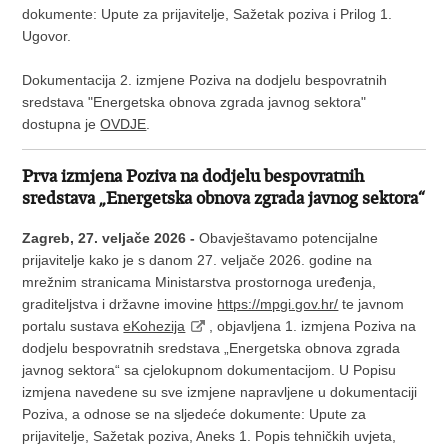
dokumente: Upute za prijavitelje, Sažetak poziva i Prilog 1.
Ugovor.
Dokumentacija 2. izmjene Poziva na dodjelu bespovratnih
sredstava "Energetska obnova zgrada javnog sektora"
dostupna je
OVDJE
.
Prva izmjena Poziva na dodjelu bespovratnih
sredstava „Energetska obnova zgrada javnog sektora“
Zagreb, 27. veljače 2026 -
Obavještavamo potencijalne
prijavitelje kako je s danom 27. veljače 2026. godine na
mrežnim stranicama Ministarstva prostornoga uređenja,
graditeljstva i državne imovine
https://mpgi.gov.hr/
te javnom
portalu sustava
eKohezija
, objavljena 1. izmjena Poziva na
dodjelu bespovratnih sredstava „Energetska obnova zgrada
javnog sektora“ sa cjelokupnom dokumentacijom. U Popisu
izmjena navedene su sve izmjene napravljene u dokumentaciji
Poziva, a odnose se na sljedeće dokumente: Upute za
prijavitelje, Sažetak poziva, Aneks 1. Popis tehničkih uvjeta,