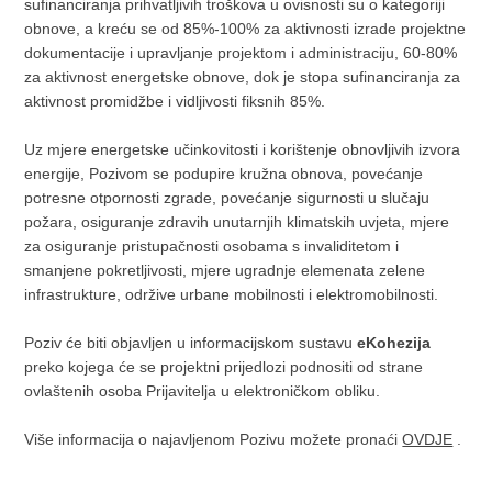
sufinanciranja prihvatljivih troškova u ovisnosti su o kategoriji
obnove, a kreću se od 85%-100% za aktivnosti izrade projektne
dokumentacije i upravljanje projektom i administraciju, 60-80%
za aktivnost energetske obnove, dok je stopa sufinanciranja za
aktivnost promidžbe i vidljivosti fiksnih 85%.
Uz mjere energetske učinkovitosti i korištenje obnovljivih izvora
energije, Pozivom se podupire kružna obnova, povećanje
potresne otpornosti zgrade, povećanje sigurnosti u slučaju
požara, osiguranje zdravih unutarnjih klimatskih uvjeta, mjere
za osiguranje pristupačnosti osobama s invaliditetom i
smanjene pokretljivosti, mjere ugradnje elemenata zelene
infrastrukture, održive urbane mobilnosti i elektromobilnosti.
Poziv će biti objavljen u informacijskom sustavu
eKohezija
preko kojega će se projektni prijedlozi podnositi od strane
ovlaštenih osoba Prijavitelja u elektroničkom obliku.
Više informacija o najavljenom Pozivu možete pronaći
OVDJE
.