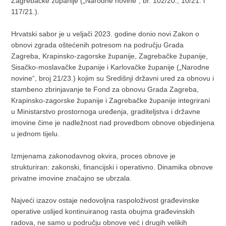
Zagrebačke županije („Narodne novine“, br. 102/20., 10/21. i
117/21.).
Hrvatski sabor je u veljači 2023. godine donio novi Zakon o
obnovi zgrada oštećenih potresom na području Grada
Zagreba, Krapinsko-zagorske županije, Zagrebačke županije,
Sisačko-moslavačke županije i Karlovačke županije („Narodne
novine“, broj 21/23.) kojim su Središnji državni ured za obnovu i
stambeno zbrinjavanje te Fond za obnovu Grada Zagreba,
Krapinsko-zagorske županije i Zagrebačke županije integrirani
u Ministarstvo prostornoga uređenja, graditeljstva i državne
imovine čime je nadležnost nad provedbom obnove objedinjena
u jednom tijelu.
Izmjenama zakonodavnog okvira, proces obnove je
strukturiran: zakonski, financijski i operativno. Dinamika obnove
privatne imovine značajno se ubrzala.
Najveći izazov ostaje nedovoljna raspoloživost građevinske
operative uslijed kontinuiranog rasta obujma građevinskih
radova, ne samo u području obnove već i drugih velikih