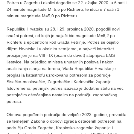
Potres u Zagrebu i okolici dogodio se 22. ožujka 2020. u 6 sati i
24 minute magnitude M=5,5 po Richteru, te idući u 7 sati i 1
minutu magnitude M=5,0 po Richteru.
Republiku Hrvatsku su 28. i 29. prosinca 2020. pogodili novi
snažni potresi, od kojih je najjači bio magnitude M=6,2 po
Richteru s epicentrom kod Grada Petrinje. Potres se osjetio
diljem Hrvatske i u okolnim zemljama, a najveći intenzitet
procijenjen je na VIII - IX (osam do devet) stupnjeva EMS
ljestvice. Na prijedlog ministra unutarnjih poslova i nakon
analiziranja stanja na terenu, Vlada Republike Hrvatske je
proglasila katastrofu uzrokovanu potresom za područje
Sisačko-moslavačke, Zagrebačke i Karlovačke županije.
Istovremeno, petrinjski potres izazvao je dodatnu štetu na već
postojećim oštećenjima nastalim na području zagrebačkog
potresa.
Obnova pogođenih područja do veljače 2023. godine, provodila
se temeljem Zakona o obnovi zgrada oštećenih potresom na
području Grada Zagreba, Krapinsko-zagorske županije i