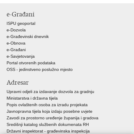
Ispiši
Podijeli
Podijeli
stranicu
na
na
e-Građani
Facebooku
Twitteru
ISPU geoportal
e-Dozvola
e-Građevinski dnevnik
e-Obnova
e-Građani
e-Savjetovanja
Portal otvorenih podataka
OSS - jedinstveno poslužno mjesto
Adresar
Upravni odjeli za izdavanje dozvola za gradnju
Ministarstva i državna tijela
Popis ovlaštenih osoba za izradu projekata
Javnopravna tijela koja izdaju posebne uvjete
Zavodi za prostorno uređenje županija i gradova
Središnji katalog službenih dokumenata RH
Državni inspektorat - građevinska inspekcija