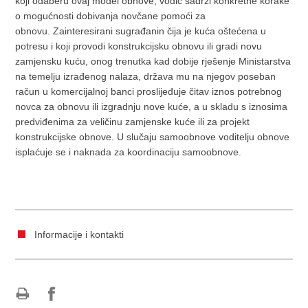
koji odaberu ovaj model obnove, vodič sadrži konkretne korake
o mogućnosti dobivanja novčane pomoći za
obnovu. Zainteresirani sugrađanin čija je kuća oštećena u
potresu i koji provodi konstrukcijsku obnovu ili gradi novu
zamjensku kuću, onog trenutka kad dobije rješenje Ministarstva
na temelju izrađenog nalaza, država mu na njegov poseban
račun u komercijalnoj banci proslijeđuje čitav iznos potrebnog
novca za obnovu ili izgradnju nove kuće, a u skladu s iznosima
predviđenima za veličinu zamjenske kuće ili za projekt
konstrukcijske obnove. U slučaju samoobnove voditelju obnove
isplaćuje se i naknada za koordinaciju samoobnove.
Informacije i kontakti