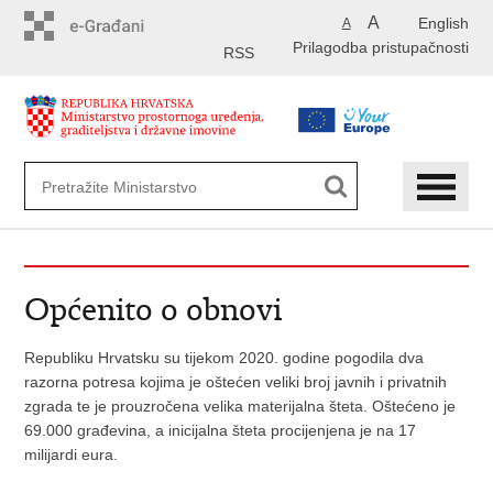
Preskoči
A
English
A
na
Prilagodba pristupačnosti
glavni
RSS
sadržaj
Općenito o obnovi
Republiku Hrvatsku su tijekom 2020. godine pogodila dva
razorna potresa kojima je oštećen veliki broj javnih i privatnih
zgrada te je prouzročena velika materijalna šteta. Oštećeno je
69.000 građevina, a inicijalna šteta procijenjena je na 17
milijardi eura.