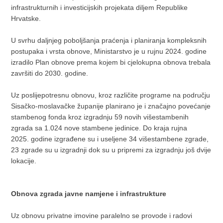
infrastrukturnih i investicijskih projekata diljem Republike
Hrvatske.
U svrhu daljnjeg poboljšanja praćenja i planiranja kompleksnih
postupaka i vrsta obnove, Ministarstvo je u rujnu 2024. godine
izradilo Plan obnove prema kojem bi cjelokupna obnova trebala
završiti do 2030. godine.
Uz poslijepotresnu obnovu, kroz različite programe na području
Sisačko-moslavačke županije planirano je i značajno povećanje
stambenog fonda kroz izgradnju 59 novih višestambenih
zgrada sa 1.024 nove stambene jedinice. Do kraja rujna
2025. godine izgrađene su i useljene 34 višestambene zgrade,
23 zgrade su u izgradnji dok su u pripremi za izgradnju još dvije
lokacije.
Obnova zgrada javne namjene i infrastrukture
Uz obnovu privatne imovine paralelno se provode i radovi