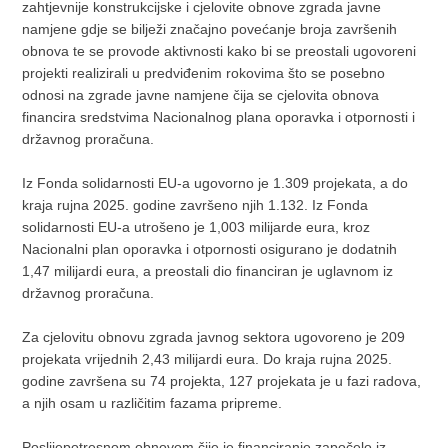
zahtjevnije konstrukcijske i cjelovite obnove zgrada javne
namjene gdje se bilježi značajno povećanje broja završenih
obnova te se provode aktivnosti kako bi se preostali ugovoreni
projekti realizirali u predviđenim rokovima što se posebno
odnosi na zgrade javne namjene čija se cjelovita obnova
financira sredstvima Nacionalnog plana oporavka i otpornosti i
državnog proračuna.
Iz Fonda solidarnosti EU-a ugovorno je 1.309 projekata, a do
kraja rujna 2025. godine završeno njih 1.132. Iz Fonda
solidarnosti EU-a utrošeno je 1,003 milijarde eura, kroz
Nacionalni plan oporavka i otpornosti osigurano je dodatnih
1,47 milijardi eura, a preostali dio financiran je uglavnom iz
državnog proračuna.
Za cjelovitu obnovu zgrada javnog sektora ugovoreno je 209
projekata vrijednih 2,43 milijardi eura. Do kraja rujna 2025.
godine završena su 74 projekta, 127 projekata je u fazi radova,
a njih osam u različitim fazama pripreme.
Poslijepotresnom obnovom čije je financiranje započelo iz