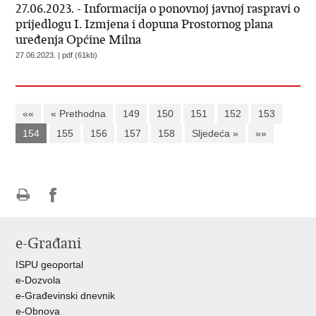
27.06.2023. - Informacija o ponovnoj javnoj raspravi o
prijedlogu I. Izmjena i dopuna Prostornog plana
uređenja Općine Milna
27.06.2023. | pdf (61kb)
««
« Prethodna
149
150
151
152
153
154
155
156
157
158
Sljedeća »
»»
Ispiši
Podijeli
Podijeli
stranicu
na
na
e-Građani
Facebooku
Twitteru
ISPU geoportal
e-Dozvola
e-Građevinski dnevnik
e-Obnova