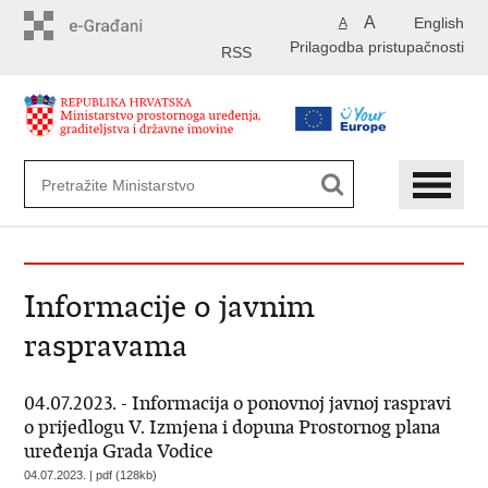
Preskoči
A
English
A
na
Prilagodba pristupačnosti
glavni
RSS
sadržaj
Informacije o javnim
raspravama
04.07.2023. - Informacija o ponovnoj javnoj raspravi
o prijedlogu V. Izmjena i dopuna Prostornog plana
uređenja Grada Vodice
04.07.2023. | pdf (128kb)