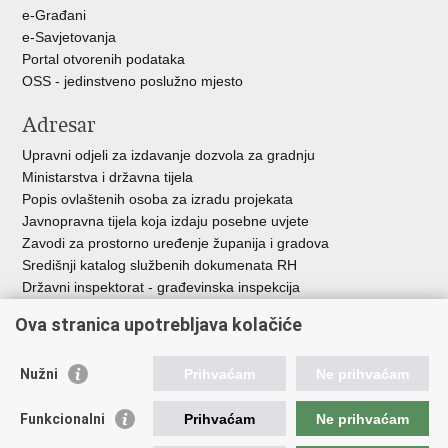
e-Građani
e-Savjetovanja
Portal otvorenih podataka
OSS - jedinstveno poslužno mjesto
Adresar
Upravni odjeli za izdavanje dozvola za gradnju
Ministarstva i državna tijela
Popis ovlaštenih osoba za izradu projekata
Javnopravna tijela koja izdaju posebne uvjete
Zavodi za prostorno uređenje županija i gradova
Središnji katalog službenih dokumenata RH
Državni inspektorat - građevinska inspekcija
AZONIZ
Ova stranica upotrebljava kolačiće
Važne poveznice
Nužni
Prihvaćam
Ne prihvaćam
Vlada Republike Hrvatske
Zavod za prostorni razvoj
Funkcionalni
Prihvaćam
Ne prihvaćam
Agencija za pravni promet i posredovanje nekretninama