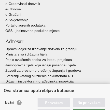
e-Građevinski dnevnik
e-Obnova
e-Građani
e-Savjetovanja
Portal otvorenih podataka
OSS - jedinstveno poslužno mjesto
Adresar
Upravni odjeli za izdavanje dozvola za gradnju
Ministarstva i državna tijela
Popis ovlaštenih osoba za izradu projekata
Javnopravna tijela koja izdaju posebne uvjete
Zavodi za prostorno uređenje županija i gradova
Središnji katalog službenih dokumenata RH
Državni inspektorat - građevinska inspekcija
AZONIZ
Ova stranica upotrebljava kolačiće
Važne poveznice
Nužni
Prihvaćam
Ne prihvaćam
Vlada Republike Hrvatske