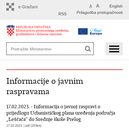
Preskoči
A
English
A
na
Prilagodba pristupačnosti
glavni
RSS
sadržaj
Informacije o javnim
raspravama
17.02.2023. - Informacija o javnoj raspravi o
prijedlogu Urbanističkog plana uređenja područja
„Leščača“ do Srednje škole Prelog
17.02.2023. | pdf (203kb)