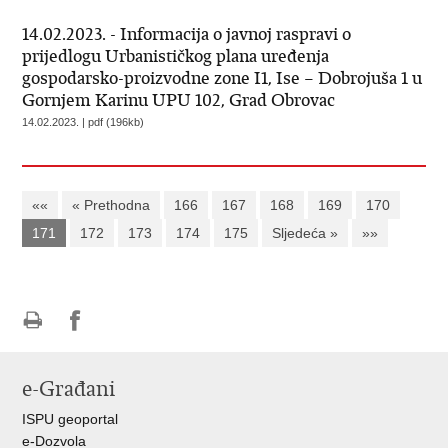
14.02.2023. - Informacija o javnoj raspravi o
prijedlogu Urbanističkog plana uređenja
gospodarsko-proizvodne zone I1, Ise – Dobrojuša 1 u
Gornjem Karinu UPU 102, Grad Obrovac
14.02.2023. | pdf (196kb)
««
« Prethodna
166
167
168
169
170
171
172
173
174
175
Sljedeća »
»»
Ispiši
Podijeli
Podijeli
stranicu
na
na
e-Građani
Facebooku
Twitteru
ISPU geoportal
e-Dozvola