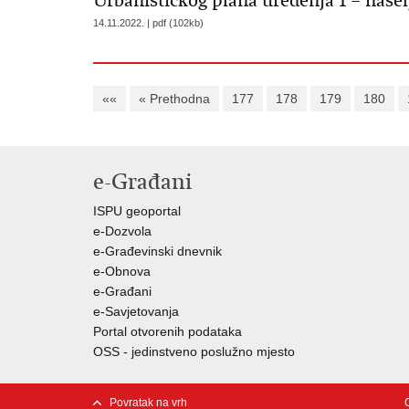
Urbanističkog plana uređenja 1 – nase
14.11.2022. | pdf (102kb)
««
« Prethodna
177
178
179
180
e-Građani
ISPU geoportal
e-Dozvola
e-Građevinski dnevnik
e-Obnova
e-Građani
e-Savjetovanja
Portal otvorenih podataka
OSS - jedinstveno poslužno mjesto
Povratak na vrh
C