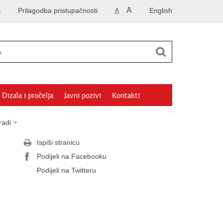
A
S
Prilagodba pristupačnosti
English
A
Dizala i pročelja
Javni pozivi
Kontakti
radi
Ispiši stranicu
Podijeli na Facebooku
Podijeli na Twitteru