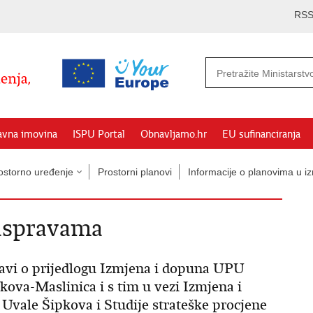
RS
avna imovina
ISPU Portal
Obnavljamo.hr
EU sufinanciranja
ostorno uređenje
Prostorni planovi
Informacije o planovima u iz
raspravama
pravi o prijedlogu Izmjena i dopuna UPU
kova-Maslinica i s tim u vezi Izmjena i
vale Šipkova i Studije strateške procjene