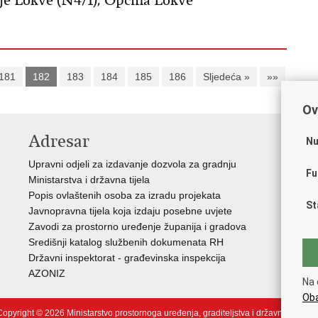
lje Lokve (N4/1), Općina Lokve
181
182
183
184
185
186
Sljedeća »
»»
Ov
Adresar
V
Nu
Upravni odjeli za izdavanje dozvola za gradnju
Vla
Fu
Ministarstva i državna tijela
Zav
Popis ovlaštenih osoba za izradu projekata
Age
St
Javnopravna tijela koja izdaju posebne uvjete
Drž
Zavodi za prostorno uređenje županija i gradova
Fon
Središnji katalog službenih dokumenata RH
Cen
Državni inspektorat - građevinska inspekcija
Drž
AZONIZ
Na 
Oba
opyright © 2026 Ministarstvo prostornoga uređenja, graditeljstva i državne imovin