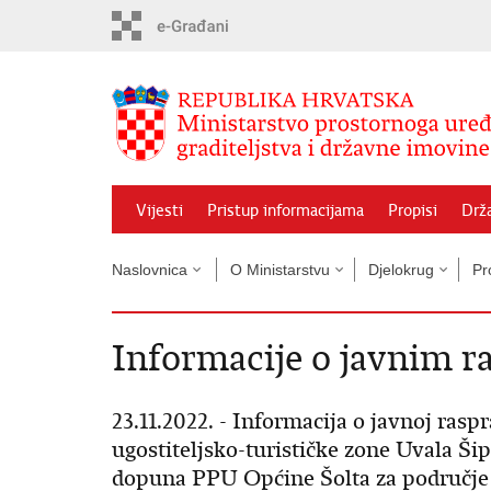
Preskoči
na
glavni
sadržaj
Vijesti
Pristup informacijama
Propisi
Drž
Naslovnica
O Ministarstvu
Djelokrug
Pr
Informacije o javnim 
23.11.2022. - Informacija o javnoj ras
ugostiteljsko-turističke zone Uvala Šip
dopuna PPU Općine Šolta za područje U