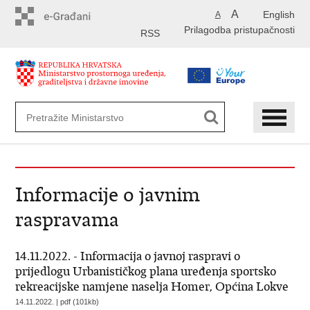
Preskoči
A
English
A
na
Prilagodba pristupačnosti
glavni
RSS
sadržaj
Informacije o javnim
raspravama
14.11.2022. - Informacija o javnoj raspravi o
prijedlogu Urbanističkog plana uređenja sportsko
rekreacijske namjene naselja Homer, Općina Lokve
14.11.2022. | pdf (101kb)