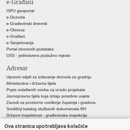
e-Građani
Facebooku
Twitteru
ISPU geoportal
e-Dozvola
e-Građevinski dnevnik
e-Obnova
e-Građani
e-Savjetovanja
Portal otvorenih podataka
OSS - jedinstveno poslužno mjesto
Adresar
Upravni odjeli za izdavanje dozvola za gradnju
Ministarstva i državna tijela
Popis ovlaštenih osoba za izradu projekata
Javnopravna tijela koja izdaju posebne uvjete
Zavodi za prostorno uređenje županija i gradova
Središnji katalog službenih dokumenata RH
Državni inspektorat - građevinska inspekcija
AZONIZ
Ova stranica upotrebljava kolačiće