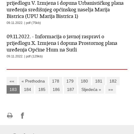
prijedlogu V. Izmjena i dopuna Urbanističkog plana
uređenja središnjeg općinskog naselja Marija
Bistrica (UPU Marija Bistrica 1)
09.11.2022. | pdf (75kb)
09.11.2022. - Informacija o javnoj raspravi o
prijedlogu X. Izmjena i dopuna Prostornog plana
uređenja Općine Hum na Sutli
09.11.2022. | pdf (129kb)
««
« Prethodna
178
179
180
181
182
183
184
185
186
187
Sljedeća »
»»
Ispiši
Podijeli
Podijeli
stranicu
na
na