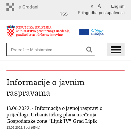
Preskoči
A
English
A
na
Prilagodba pristupačnosti
glavni
RSS
sadržaj
Informacije o javnim
raspravama
13.06.2022. - Informacija o javnoj raspravi o
prijedlogu Urbanističkog plana uređenja
Gospodarske zone "Lipik IV", Grad Lipik
13.06.2022. | pdf (65kb)