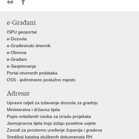
Ispiši
Podijeli
Podijeli
stranicu
na
na
e-Građani
Facebooku
Twitteru
ISPU geoportal
e-Dozvola
e-Građevinski dnevnik
e-Obnova
e-Građani
e-Savjetovanja
Portal otvorenih podataka
OSS - jedinstveno poslužno mjesto
Adresar
Upravni odjeli za izdavanje dozvola za gradnju
Ministarstva i državna tijela
Popis ovlaštenih osoba za izradu projekata
Javnopravna tijela koja izdaju posebne uvjete
Zavodi za prostorno uređenje županija i gradova
Središnji katalog službenih dokumenata RH