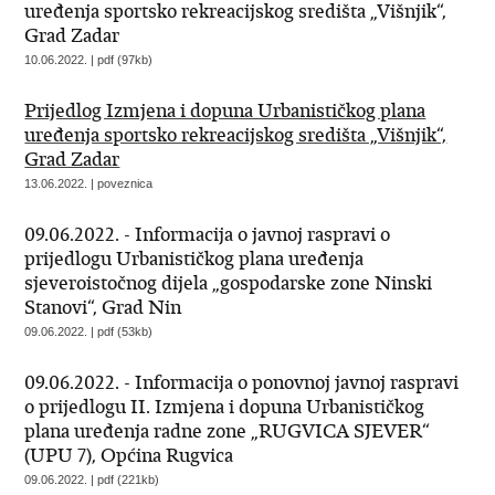
uređenja sportsko rekreacijskog središta „Višnjik“,
Grad Zadar
10.06.2022. | pdf (97kb)
Prijedlog Izmjena i dopuna Urbanističkog plana
uređenja sportsko rekreacijskog središta „Višnjik“,
Grad Zadar
13.06.2022. | poveznica
09.06.2022. - Informacija o javnoj raspravi o
prijedlogu Urbanističkog plana uređenja
sjeveroistočnog dijela „gospodarske zone Ninski
Stanovi“, Grad Nin
09.06.2022. | pdf (53kb)
09.06.2022. - Informacija o ponovnoj javnoj raspravi
o prijedlogu II. Izmjena i dopuna Urbanističkog
plana uređenja radne zone „RUGVICA SJEVER“
(UPU 7), Općina Rugvica
09.06.2022. | pdf (221kb)