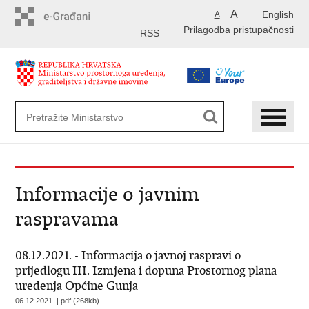
Preskoči
A
English
A
na
Prilagodba pristupačnosti
glavni
RSS
sadržaj
Informacije o javnim
raspravama
08.12.2021. - Informacija o javnoj raspravi o
prijedlogu III. Izmjena i dopuna Prostornog plana
uređenja Općine Gunja
06.12.2021. | pdf (268kb)