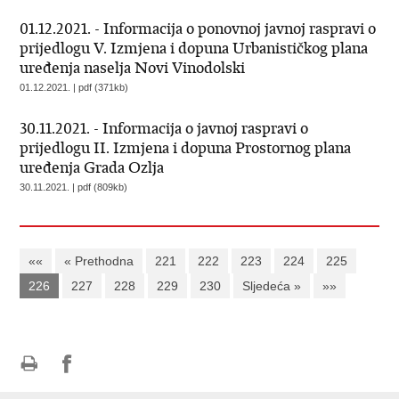
01.12.2021. - Informacija o ponovnoj javnoj raspravi o
prijedlogu V. Izmjena i dopuna Urbanističkog plana
uređenja naselja Novi Vinodolski
01.12.2021. | pdf (371kb)
30.11.2021. - Informacija o javnoj raspravi o
prijedlogu II. Izmjena i dopuna Prostornog plana
uređenja Grada Ozlja
30.11.2021. | pdf (809kb)
««
« Prethodna
221
222
223
224
225
226
227
228
229
230
Sljedeća »
»»
Ispiši
Podijeli
Podijeli