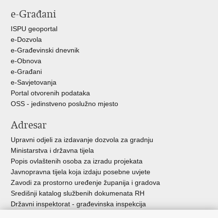
stranicu
na
na
e-Građani
Facebooku
Twitteru
ISPU geoportal
e-Dozvola
e-Građevinski dnevnik
e-Obnova
e-Građani
e-Savjetovanja
Portal otvorenih podataka
OSS - jedinstveno poslužno mjesto
Adresar
Upravni odjeli za izdavanje dozvola za gradnju
Ministarstva i državna tijela
Popis ovlaštenih osoba za izradu projekata
Javnopravna tijela koja izdaju posebne uvjete
Zavodi za prostorno uređenje županija i gradova
Središnji katalog službenih dokumenata RH
Državni inspektorat - građevinska inspekcija
AZONIZ