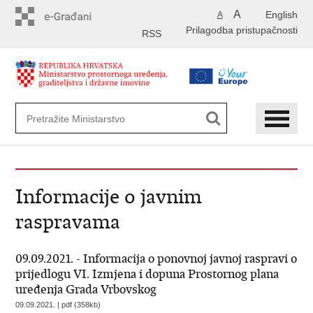
Preskoči
A
English
A
na
Prilagodba pristupačnosti
glavni
RSS
sadržaj
Informacije o javnim
raspravama
09.09.2021. - Informacija o ponovnoj javnoj raspravi o
prijedlogu VI. Izmjena i dopuna Prostornog plana
uređenja Grada Vrbovskog
09.09.2021. | pdf (358kb)