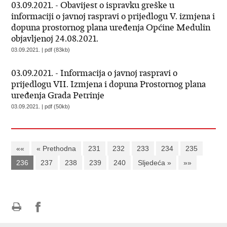
03.09.2021. - Obavijest o ispravku greške u
informaciji o javnoj raspravi o prijedlogu V. izmjena i
dopuna prostornog plana uređenja Općine Medulin
objavljenoj 24.08.2021.
03.09.2021. | pdf (83kb)
03.09.2021. - Informacija o javnoj raspravi o
prijedlogu VII. Izmjena i dopuna Prostornog plana
uređenja Grada Petrinje
03.09.2021. | pdf (50kb)
««
« Prethodna
231
232
233
234
235
236
237
238
239
240
Sljedeća »
»»
Ispiši
Podijeli
Podijeli