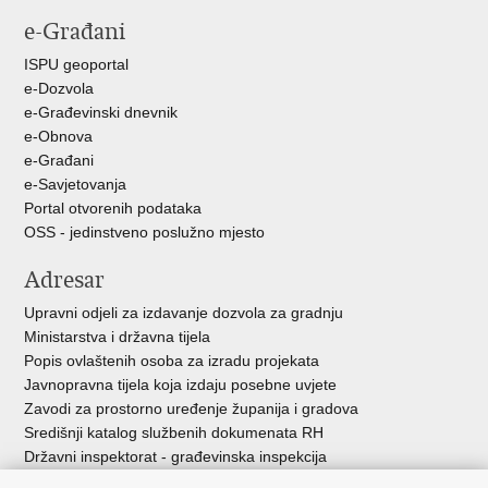
stranicu
na
na
e-Građani
Facebooku
Twitteru
ISPU geoportal
e-Dozvola
e-Građevinski dnevnik
e-Obnova
e-Građani
e-Savjetovanja
Portal otvorenih podataka
OSS - jedinstveno poslužno mjesto
Adresar
Upravni odjeli za izdavanje dozvola za gradnju
Ministarstva i državna tijela
Popis ovlaštenih osoba za izradu projekata
Javnopravna tijela koja izdaju posebne uvjete
Zavodi za prostorno uređenje županija i gradova
Središnji katalog službenih dokumenata RH
Državni inspektorat - građevinska inspekcija
AZONIZ