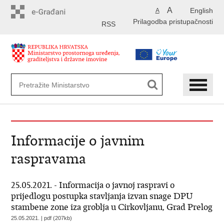
Preskoči
A
English
A
na
Prilagodba pristupačnosti
glavni
RSS
sadržaj
Informacije o javnim
raspravama
25.05.2021. - Informacija o javnoj raspravi o
prijedlogu postupka stavljanja izvan snage DPU
stambene zone iza groblja u Cirkovljanu, Grad Prelog
25.05.2021. | pdf (207kb)