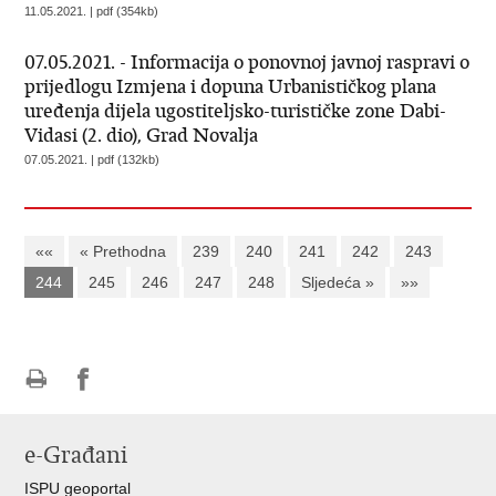
11.05.2021. | pdf (354kb)
07.05.2021. - Informacija o ponovnoj javnoj raspravi o
prijedlogu Izmjena i dopuna Urbanističkog plana
uređenja dijela ugostiteljsko-turističke zone Dabi-
Vidasi (2. dio), Grad Novalja
07.05.2021. | pdf (132kb)
««
« Prethodna
239
240
241
242
243
244
245
246
247
248
Sljedeća »
»»
Ispiši
Podijeli
Podijeli
stranicu
na
na
e-Građani
Facebooku
Twitteru
ISPU geoportal