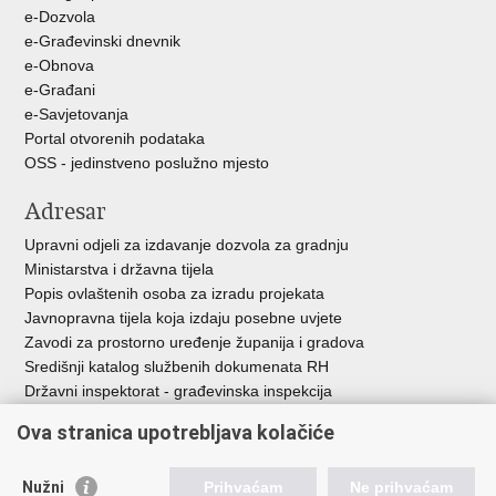
e-Dozvola
e-Građevinski dnevnik
e-Obnova
e-Građani
e-Savjetovanja
Portal otvorenih podataka
OSS - jedinstveno poslužno mjesto
Adresar
Upravni odjeli za izdavanje dozvola za gradnju
Ministarstva i državna tijela
Popis ovlaštenih osoba za izradu projekata
Javnopravna tijela koja izdaju posebne uvjete
Zavodi za prostorno uređenje županija i gradova
Središnji katalog službenih dokumenata RH
Državni inspektorat - građevinska inspekcija
AZONIZ
Ova stranica upotrebljava kolačiće
Važne poveznice
Nužni
Prihvaćam
Ne prihvaćam