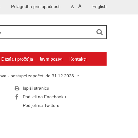
A
S
Prilagodba pristupačnosti
English
A
Dizala i pročelja
Javni pozivi
Kontakti
anova - postupci započeti do 31.12.2023.
Ispiši stranicu
Podijeli na Facebooku
Podijeli na Twitteru