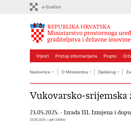
Preskoči
na
glavni
sadržaj
Vijesti
Pristup informacijama
Propisi
Drž
Naslovnica
O Ministarstvu
Djelokrug
Za
Vukovarsko-srijemska 
23.05.2025. - Izrada III. Izmjena i d
23.05.2025. | pdf (140kb)