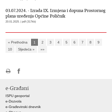
03.07.2024. - Izrada IX. Izmjena i dopuna Prostornog
plana uređenja Općine Poličnik
20.01.2025. | pdf (317kb)
« Prethodna
1
2
3
4
5
6
7
8
9
10
Sljedeća »
»»
Ispiši
Podijeli
Podijeli
stranicu
na
na
e-Građani
Facebooku
Twitteru
ISPU geoportal
e-Dozvola
e-Građevinski dnevnik