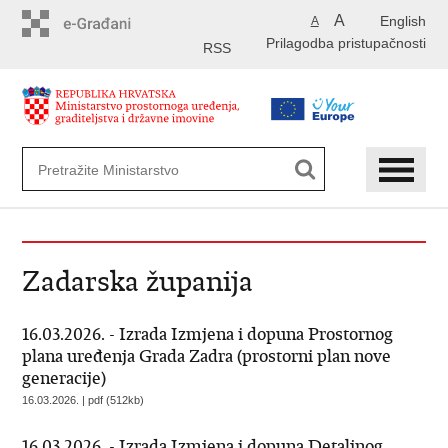
Preskoči
A
English
A
na
Prilagodba pristupačnosti
glavni
RSS
sadržaj
Zadarska županija
16.03.2026. - Izrada Izmjena i dopuna Prostornog
plana uređenja Grada Zadra (prostorni plan nove
generacije)
16.03.2026. | pdf (512kb)
16.03.2026. - Izrada Izmjena i dopuna Detaljnog