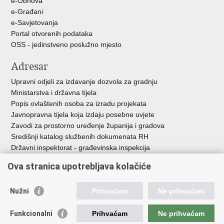
e-Obnova
e-Građani
e-Savjetovanja
Portal otvorenih podataka
OSS - jedinstveno poslužno mjesto
Adresar
Upravni odjeli za izdavanje dozvola za gradnju
Ministarstva i državna tijela
Popis ovlaštenih osoba za izradu projekata
Javnopravna tijela koja izdaju posebne uvjete
Zavodi za prostorno uređenje županija i gradova
Središnji katalog službenih dokumenata RH
Državni inspektorat - građevinska inspekcija
AZONIZ
Ova stranica upotrebljava kolačiće
Važne poveznice
Nužni
Prihvaćam
Ne prihvaćam
Vlada Republike Hrvatske
Zavod za prostorni razvoj
Funkcionalni
Prihvaćam
Ne prihvaćam
Agencija za pravni promet i posredovanje nekretninama