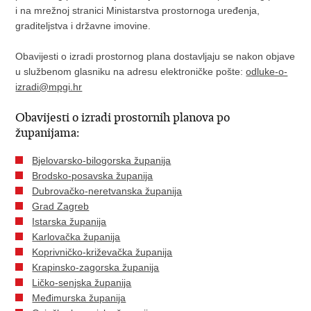
i na mrežnoj stranici Ministarstva prostornoga uređenja,
graditeljstva i državne imovine.
Obavijesti o izradi prostornog plana dostavljaju se nakon objave
u službenom glasniku na adresu elektroničke pošte:
odluke-o-
izradi@mpgi.hr
Obavijesti o izradi prostornih planova po
županijama:
Bjelovarsko-bilogorska županija
Brodsko-posavska županija
Dubrovačko-neretvanska županija
Grad Zagreb
Istarska županija
Karlovačka županija
Koprivničko-križevačka županija
Krapinsko-zagorska županija
Ličko-senjska županija
Međimurska županija