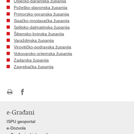
Osječko-baranjska županija
Požeško-slavonska županija
Primorsko-goranska županija
Sisačko-moslavačka županija
Splitsko-dalmatinska županija
Šibensko-kninska županija
Varaždinska županija
Virovitičko-podravska županija
Vukovarsko-srijemska županija
Zadarska županija
Zagrebačka županija
Ispiši
Podijeli
Podijeli
stranicu
na
na
e-Građani
Facebooku
Twitteru
ISPU geoportal
e-Dozvola