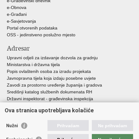
e-Građevinski dnevnik
e-Obnova
e-Građani
e-Savjetovanja
Portal otvorenih podataka
OSS - jedinstveno poslužno mjesto
Adresar
Upravni odjeli za izdavanje dozvola za gradnju
Ministarstva i državna tijela
Popis ovlaštenih osoba za izradu projekata
Javnopravna tijela koja izdaju posebne uvjete
Zavodi za prostorno uređenje županija i gradova
Središnji katalog službenih dokumenata RH
Državni inspektorat - građevinska inspekcija
AZONIZ
Ova stranica upotrebljava kolačiće
Važne poveznice
Nužni
Prihvaćam
Ne prihvaćam
Vlada Republike Hrvatske
Zavod za prostorni razvoj