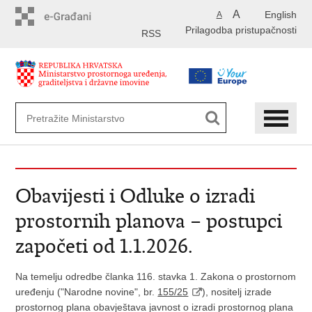
Preskoči
A
English
A
na
Prilagodba pristupačnosti
glavni
RSS
sadržaj
Obavijesti i Odluke o izradi
prostornih planova – postupci
započeti od 1.1.2026.
Na temelju odredbe članka 116. stavka 1. Zakona o prostornom
uređenju ("Narodne novine", br.
155/25
), nositelj izrade
prostornog plana obavještava javnost o izradi prostornog plana