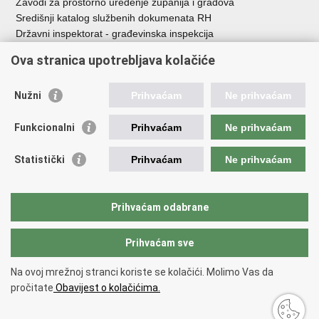
Zavodi za prostorno uređenje županija i gradova
Središnji katalog službenih dokumenata RH
Državni inspektorat - građevinska inspekcija
AZONIZ
Ova stranica upotrebljava kolačiće
Važne poveznice
Nužni
Prihvaćam
Ne prihvaćam
Vlada Republike Hrvatske
Zavod za prostorni razvoj
Funkcionalni
Prihvaćam
Ne prihvaćam
Agencija za pravni promet i posredovanje nekretninama
Državna geodetska uprava
Statistički
Prihvaćam
Ne prihvaćam
Fond za zaštitu okoliša i energetsku učinkovitost
Centar za restrukturiranje i prodaju (CERP)
Državne nekretnine d.o.o.
Prihvaćam odabrane
Prihvaćam sve
Povratak na vrh
Copyright © 2026 Ministarstvo prostornoga uređenja, graditeljstva i
Na ovoj mrežnoj stranci koriste se kolačići. Molimo Vas da
državne imovine.
pročitate
Obavijest o kolačićima.
Uvjeti korištenja
.
Izjava o pristupačnosti
.