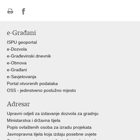
Ispiši
Podijeli
Podijeli
stranicu
na
na
e-Građani
Facebooku
Twitteru
ISPU geoportal
e-Dozvola
e-Građevinski dnevnik
e-Obnova
e-Građani
e-Savjetovanja
Portal otvorenih podataka
OSS - jedinstveno poslužno mjesto
Adresar
Upravni odjeli za izdavanje dozvola za gradnju
Ministarstva i državna tijela
Popis ovlaštenih osoba za izradu projekata
Javnopravna tijela koja izdaju posebne uvjete