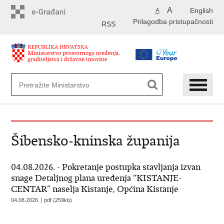
Preskoči
A
English
A
na
Prilagodba pristupačnosti
glavni
RSS
sadržaj
Šibensko-kninska županija
04.08.2026. - Pokretanje postupka stavljanja izvan
snage Detaljnog plana uređenja “KISTANJE-
CENTAR” naselja Kistanje, Općina Kistanje
04.08.2026. | pdf (259kb)