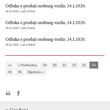
Odluka o prodaji osobnog vozila; 24.1.2020.
28.01.2020. | pdf (107kb)
Odluka o prodaji osobnog vozila; 24.1.2020.
28.01.2020. | pdf (113kb)
Odluka o prodaji osobnog vozila; 24.1.2020.
28.01.2020. | pdf (106kb)
««
« Prethodna
29
30
31
32
33
34
35
36
Sljedeća »
Ispiši
Podijeli
Podijeli
stranicu
na
na
Facebooku
Twitteru