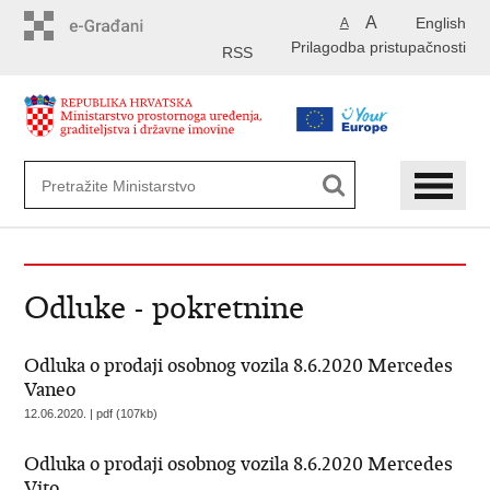
Preskoči
A
English
A
na
Prilagodba pristupačnosti
glavni
RSS
sadržaj
Odluke - pokretnine
Odluka o prodaji osobnog vozila 8.6.2020 Mercedes
Vaneo
12.06.2020. | pdf (107kb)
Odluka o prodaji osobnog vozila 8.6.2020 Mercedes
Vito