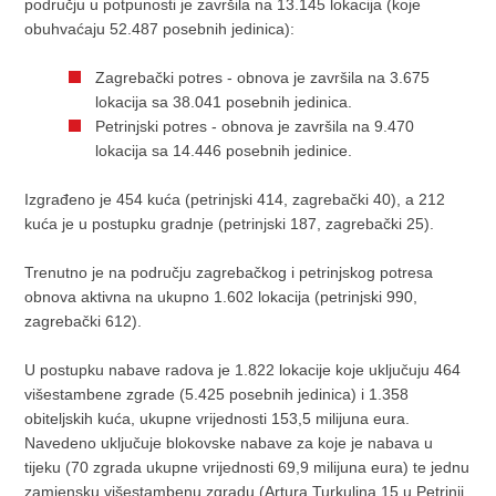
području u potpunosti je završila na 13.145 lokacija (koje
obuhvaćaju 52.487 posebnih jedinica):
Zagrebački potres - obnova je završila na 3.675
lokacija sa 38.041 posebnih jedinica.
Petrinjski potres - obnova je završila na 9.470
lokacija sa 14.446 posebnih jedinice.
Izgrađeno je 454 kuća (petrinjski 414, zagrebački 40), a 212
kuća je u postupku gradnje (petrinjski 187, zagrebački 25).
Trenutno je na području zagrebačkog i petrinjskog potresa
obnova aktivna na ukupno 1.602 lokacija (petrinjski 990,
zagrebački 612).
U postupku nabave radova je 1.822 lokacije koje uključuju 464
višestambene zgrade (5.425 posebnih jedinica) i 1.358
obiteljskih kuća, ukupne vrijednosti 153,5 milijuna eura.
Navedeno uključuje blokovske nabave za koje je nabava u
tijeku (70 zgrada ukupne vrijednosti 69,9 milijuna eura) te jednu
zamjensku višestambenu zgradu (Artura Turkulina 15 u Petrinji