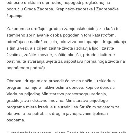
odnosno uništenih u prirodnoj nepogodi proglašenoj na
području Grada Zagreba, Krapinsko-zagorske i Zagrebačke
županije.
Zakonom se uređuje i gradnja zamjenskih obiteljskih kuća te
stambeno zbrinjavanje osoba pogođenih tom katastrofom,
određuju se nadležna tijela, rokovi za postupanje i druga pitanja
s tim u vezi, a s ciljem zaštite života i zdravlja ljudi, zaštite
životinja, zaštite imovine, zaštite okoliša, prirode i kulturne
baštine, te stvaranja uvjeta za uspostavu normalnoga života na
pogođenom području.
Obnova i druge mjere provodit će se na način i u skladu s
programima mjera i aktivnostima obnove, koje će donositi
Vlada na prijedlog Ministarstva prostornoga uređenja,
graditeljstva i državne imovine. Ministarstvo prijedloge
programa mjera izrađuje u suradnji sa Stručnim savjetom za
obnovu, a po potrebi i s drugim javnopravnim tijelima i
osobama.