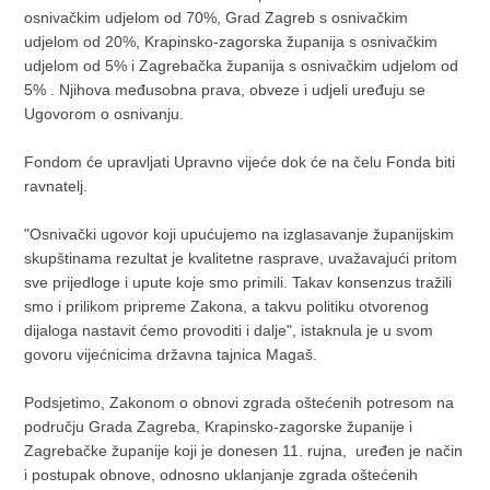
osnivačkim udjelom od 70%, Grad Zagreb s osnivačkim
udjelom od 20%, Krapinsko-zagorska županija s osnivačkim
udjelom od 5% i Zagrebačka županija s osnivačkim udjelom od
5% . Njihova međusobna prava, obveze i udjeli uređuju se
Ugovorom o osnivanju.
Fondom će upravljati Upravno vijeće dok će na čelu Fonda biti
ravnatelj.
"Osnivački ugovor koji upućujemo na izglasavanje županijskim
skupštinama rezultat je kvalitetne rasprave, uvažavajući pritom
sve prijedloge i upute koje smo primili. Takav konsenzus tražili
smo i prilikom pripreme Zakona, a takvu politiku otvorenog
dijaloga nastavit ćemo provoditi i dalje", istaknula je u svom
govoru vijećnicima državna tajnica Magaš.
Podsjetimo, Zakonom o obnovi zgrada oštećenih potresom na
području Grada Zagreba, Krapinsko-zagorske županije i
Zagrebačke županije koji je donesen 11. rujna, uređen je način
i postupak obnove, odnosno uklanjanje zgrada oštećenih