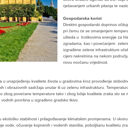
rješavanjem urbanih pitanja te nasto
Gospodarska korist
Direktni gospodarski doprinos očitu
pri čemu će se smanjenjem tempera
ušteda u troškovima energije za hl
zgradama, kao i povećanjem zelenih 
izgrađene zelene infrastrukture oček
cijeni nekretnina na nekom području p
novu novčanu vrijednost.
eda u unaprjeđenju kvalitete života u gradovima kroz provođenje slobod
nih i obrazovnih sadržaja unutar ili uz zelenu infrastrukturu. Temperatur
 kako zbog povećane temperature tako i zbog lošije kvalitete zraka sto 
i vodnih površina u izgrađeno gradsko tkivo.
nu ekološku stabilnost i prilagođavanje klimatskim promjenama. U okviru 
nje vode, očuvanje kopnenih i vodenih staništa, poboljšanu kvalitetu zra