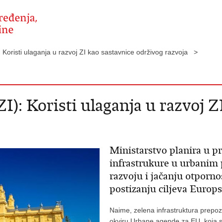
): Koristi ulaganja u razvoj ZI kao sastavnice održivog razvoja >
I): Koristi ulaganja u razvoj Z
Ministarstvo planira u p
infrastrukure u urbanim
razvoju i jačanju otporn
postizanju ciljeva Europ
Naime, zelena infrastruktura
prepoz
okviru Urbane agende za EU, koja se