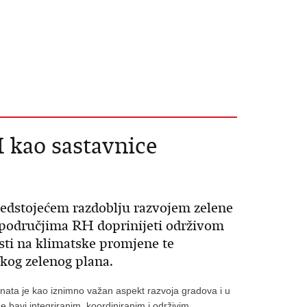
I kao sastavnice
redstojećem razdoblju razvojem zelene
 područjima RH doprinijeti održivom
osti na klimatske promjene te
skog zelenog plana.
nata je kao iznimno važan aspekt razvoja gradova i u
 bavi integriranim, koordiniranim i održivim