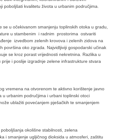
ji poboljšati kvalitetu života u urbanim područjima.
je se u očekivanom smanjenju toplinskih otoka u gradu,
ture u stambenim i radnim prostorima ostvariti
ađenje izvedbom zelenih krovova i zelenih zidova na
površina oko zgrada. Najvidljiviji gospodarski učinak
uje se kroz porast vrijednosti nekretnina. Razlika u
rije i poslije izgradnje zelene infrastrukture stvara
nog vremena na otvorenom te aktivno korištenje javno
a u urbanim područjima i urbani toplinski otoci
se može ublažiti povećanjem pješačkih te smanjenjem
poboljšanja okolišne stabilnosti, zelena
ka i smanjenje ugljičnog dioksida u atmosferi, zaštitu