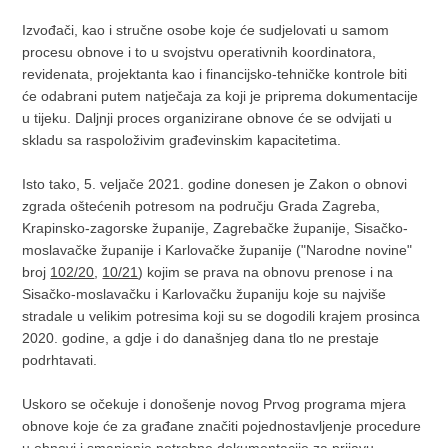
Izvođači, kao i stručne osobe koje će sudjelovati u samom
procesu obnove i to u svojstvu operativnih koordinatora,
revidenata, projektanta kao i financijsko-tehničke kontrole biti
će odabrani putem natječaja za koji je priprema dokumentacije
u tijeku. Daljnji proces organizirane obnove će se odvijati u
skladu sa raspoloživim građevinskim kapacitetima.
Isto tako, 5. veljače 2021. godine donesen je Zakon o obnovi
zgrada oštećenih potresom na području Grada Zagreba,
Krapinsko-zagorske županije, Zagrebačke županije, Sisačko-
moslavačke županije i Karlovačke županije ("Narodne novine"
broj
102/20
,
10/21
) kojim se prava na obnovu prenose i na
Sisačko-moslavačku i Karlovačku županiju koje su najviše
stradale u velikim potresima koji su se dogodili krajem prosinca
2020. godine, a gdje i do današnjeg dana tlo ne prestaje
podrhtavati.
Uskoro se očekuje i donošenje novog Prvog programa mjera
obnove koje će za građane značiti pojednostavljenje procedure