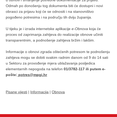
u obnovi i smanjenje potrebne dokumentacije za prijavu.
Odmah po donošenju tog dokumenta biti će dostupni i novi
obrasci za prijavu koji će se odnositi i na stanovništvo
pogođeno potresima i na području tih dviju županija.
U tijeku je i izrada internetske aplikacije
e-Obnova
koja će
proces od zaprimanja zahtjeva do realizacije obnove učiniti
transparentnim, a podnošenje zahtjeva bržim i lakšim.
Informacije o obnovi zgrada oštećenih potresom te podnošenju
zahtjeva mogu se dobiti svakim radnim danom od 9 do 14 sati
u Sektoru za provođenje mjera ublažavanja posljedica
elementarnih nepogoda na telefon
01/3782-117 ili putem e-
pošte:
potres@mpgi.hr
Pisane vijesti
|
Informacija
|
Obnova