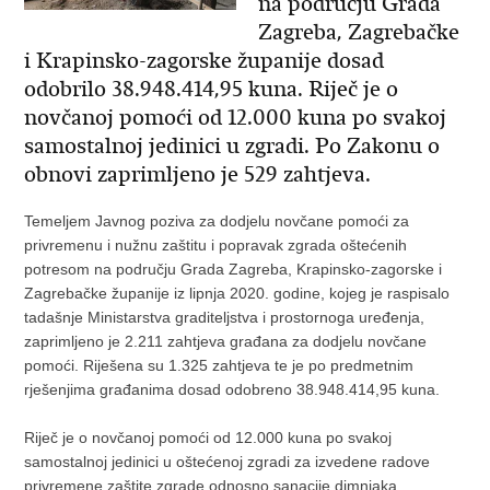
na području Grada
Zagreba, Zagrebačke
i Krapinsko-zagorske županije dosad
odobrilo 38.948.414,95 kuna. Riječ je o
novčanoj pomoći od 12.000 kuna po svakoj
samostalnoj jedinici u zgradi. Po Zakonu o
obnovi zaprimljeno je 529 zahtjeva.
Temeljem Javnog poziva za dodjelu novčane pomoći za
privremenu i nužnu zaštitu i popravak zgrada oštećenih
potresom na području Grada Zagreba, Krapinsko-zagorske i
Zagrebačke županije iz lipnja 2020. godine, kojeg je raspisalo
tadašnje Ministarstva graditeljstva i prostornoga uređenja,
zaprimljeno je 2.211 zahtjeva građana za dodjelu novčane
pomoći. Riješena su 1.325 zahtjeva te je po predmetnim
rješenjima građanima dosad odobreno 38.948.414,95 kuna.
Riječ je o novčanoj pomoći od 12.000 kuna po svakoj
samostalnoj jedinici u oštećenoj zgradi za izvedene radove
privremene zaštite zgrade odnosno sanacije dimnjaka,