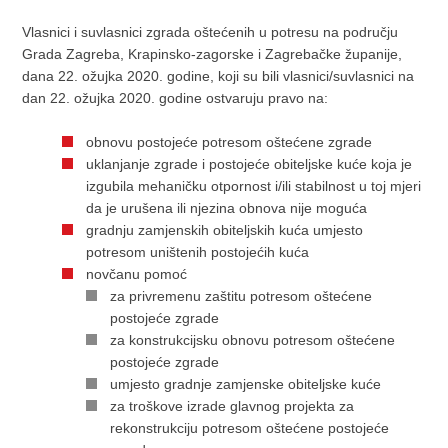
Vlasnici i suvlasnici zgrada oštećenih u potresu na području
Grada Zagreba, Krapinsko-zagorske i Zagrebačke županije,
dana 22. ožujka 2020. godine, koji su bili vlasnici/suvlasnici na
dan 22. ožujka 2020. godine ostvaruju pravo na:
obnovu postojeće potresom oštećene zgrade
uklanjanje zgrade i postojeće obiteljske kuće koja je
izgubila mehaničku otpornost i/ili stabilnost u toj mjeri
da je urušena ili njezina obnova nije moguća
gradnju zamjenskih obiteljskih kuća umjesto
potresom uništenih postojećih kuća
novčanu pomoć
za privremenu zaštitu potresom oštećene
postojeće zgrade
za konstrukcijsku obnovu potresom oštećene
postojeće zgrade
umjesto gradnje zamjenske obiteljske kuće
za troškove izrade glavnog projekta za
rekonstrukciju potresom oštećene postojeće