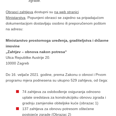
zgrade.
Obrasci zahtjeva
dostupni su
na web stranici
Ministarstva
. Popunjeni obrasci se zajedno sa pripadajućom
dokumentacijom dostavljaju osobno ili preporučenom poštom
na adresu:
Ministarstvo prostornoga uređenja, graditeljstva i državne
imovine
„Zahtjev – obnova nakon potresa“
Ulica Republike Austrije 20.
10000 Zagreb
Do 16. veljače 2021. godine, prema Zakonu o obnovi i Prvom
programu mjera podnesena su ukupno 529 zahtjeva, od čega:
74 zahtjeva za oslobođenje osiguranja odnosno
uplate sredstava za konstrukcijsku obnovu zgrada i
gradnju zamjenske obiteljske kuće (obrazac 1)
137 zahtjeva za obnovu potresom oštećene
postojeće zgrade (Obrazac 2)