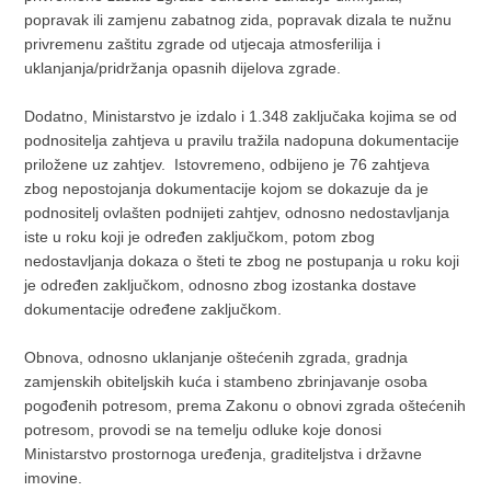
popravak ili zamjenu zabatnog zida, popravak dizala te nužnu
privremenu zaštitu zgrade od utjecaja atmosferilija i
uklanjanja/pridržanja opasnih dijelova zgrade.
Dodatno, Ministarstvo je izdalo i 1.348 zaključaka kojima se od
podnositelja zahtjeva u pravilu tražila nadopuna dokumentacije
priložene uz zahtjev. Istovremeno, odbijeno je 76 zahtjeva
zbog nepostojanja dokumentacije kojom se dokazuje da je
podnositelj ovlašten podnijeti zahtjev, odnosno nedostavljanja
iste u roku koji je određen zaključkom, potom zbog
nedostavljanja dokaza o šteti te zbog ne postupanja u roku koji
je određen zaključkom, odnosno zbog izostanka dostave
dokumentacije određene zaključkom.
Obnova, odnosno uklanjanje oštećenih zgrada, gradnja
zamjenskih obiteljskih kuća i stambeno zbrinjavanje osoba
pogođenih potresom, prema Zakonu o obnovi zgrada oštećenih
potresom, provodi se na temelju odluke koje donosi
Ministarstvo prostornoga uređenja, graditeljstva i državne
imovine.