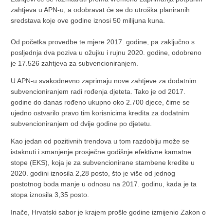
zahtjeva u APN-u, a odobravat će se do utroška planiranih
sredstava koje ove godine iznosi 50 milijuna kuna.
Od početka provedbe te mjere 2017. godine, pa zaključno s
posljednja dva poziva u ožujku i rujnu 2020. godine, odobreno
je 17.526 zahtjeva za subvencioniranjem.
U APN-u svakodnevno zaprimaju nove zahtjeve za dodatnim
subvencioniranjem radi rođenja djeteta. Tako je od 2017.
godine do danas rođeno ukupno oko 2.700 djece, čime se
ujedno ostvarilo pravo tim korisnicima kredita za dodatnim
subvencioniranjem od dvije godine po djetetu.
Kao jedan od pozitivnih trendova u tom razdoblju može se
istaknuti i smanjenje prosječne godišnje efektivne kamatne
stope (EKS), koja je za subvencionirane stambene kredite u
2020. godini iznosila 2,28 posto, što je više od jednog
postotnog boda manje u odnosu na 2017. godinu, kada je ta
stopa iznosila 3,35 posto.
Inače, Hrvatski sabor je krajem prošle godine izmijenio Zakon o