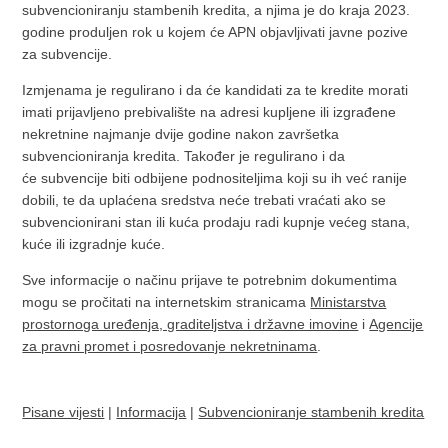
subvencioniranju stambenih kredita, a njima je do kraja 2023.
godine produljen rok u kojem će APN objavljivati javne pozive
za subvencije.
Izmjenama je regulirano i da će kandidati za te kredite morati
imati prijavljeno prebivalište na adresi kupljene ili izgrađene
nekretnine najmanje dvije godine nakon završetka
subvencioniranja kredita. Također je regulirano i da
će subvencije biti odbijene podnositeljima koji su ih već ranije
dobili, te da uplaćena sredstva neće trebati vraćati ako se
subvencionirani stan ili kuća prodaju radi kupnje većeg stana,
kuće ili izgradnje kuće.
Sve informacije o načinu prijave te potrebnim dokumentima
mogu se pročitati na internetskim stranicama
Ministarstva
prostornoga uređenja, graditeljstva i državne imovine
i
Agencije
za pravni promet i posredovanje nekretninama
.
Pisane vijesti
|
Informacija
|
Subvencioniranje stambenih kredita