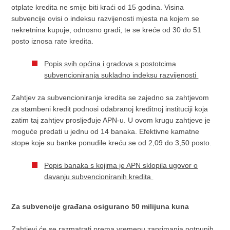
otplate kredita ne smije biti kraći od 15 godina. Visina
subvencije ovisi o indeksu razvijenosti mjesta na kojem se
nekretnina kupuje, odnosno gradi, te se kreće od 30 do 51
posto iznosa rate kredita.
Popis svih općina i gradova s postotcima
subvencioniranja sukladno indeksu razvijenosti
Zahtjev za subvencioniranje kredita se zajedno sa zahtjevom
za stambeni kredit podnosi odabranoj kreditnoj instituciji koja
zatim taj zahtjev prosljeđuje APN-u. U ovom krugu zahtjeve je
moguće predati u jednu od 14 banaka. Efektivne kamatne
stope koje su banke ponudile kreću se od 2,09 do 3,50 posto.
Popis banaka s kojima je APN sklopila ugovor o
davanju subvencioniranih kredita
Za subvencije građana osigurano 50 milijuna kuna
Zahtjevi će se razmatrati prema vremenu zaprimanja potpunih