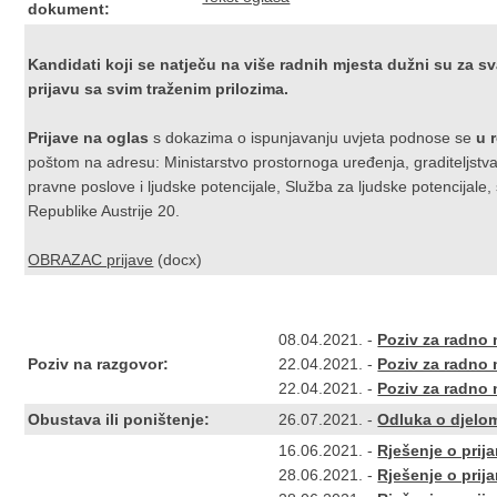
dokument:
Kandidati koji se natječu na više radnih mjesta dužni su za 
prijavu sa svim traženim prilozima.
Prijave na oglas
s dokazima o ispunjavanju uvjeta podnose se
u 
poštom na adresu: Ministarstvo prostornoga uređenja, graditeljstva
pravne poslove i ljudske potencijale, Služba za ljudske potencijale
Republike Austrije 20.
OBRAZAC prijave
(docx)
08.04.2021. -
Poziv za radno m
Poziv na razgovor:
22.04.2021. -
Poziv za radno m
22.04.2021. -
Poziv za radno m
Obustava ili poništenje:
26.07.2021. -
Odluka o djelo
16.06.2021. -
Rješenje o prij
28.06.2021. -
Rješenje o prij