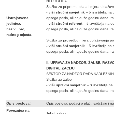
NEPOGODA
Služba za pripremu akata i mjera ublažav
- viši stručni savjetnik
– 5 izvršitelja n
Ustrojstvena
opsega posla, ali najduže godinu dana, ra
jedinica,
-
viši stručni referent
– 5 izvršitelja na
n
aziv i broj
opsega posla, ali najduže godinu dana, ra
radnog mjesta:
Služba za provedbu mjera ublažavanja po
- viši stručni savjetnik
– 5 izvršitelja n
opsega posla, ali najduže godinu dana, ra
II. UPRAVA ZA NADZOR, ŽALBE, RAZ
DIGITALIZACIJU
SEKTOR ZA NADZOR RADA NADLEŽNIH 
Služba za žalbe
- viši upravni savjetnik
– 8
izvršitelja 
opsega posla, ali najduže godinu dana
, r
Opis poslova:
Opis poslova, podaci o plaći, sadržaju i nač
Poveznica na
Tekst oglasa