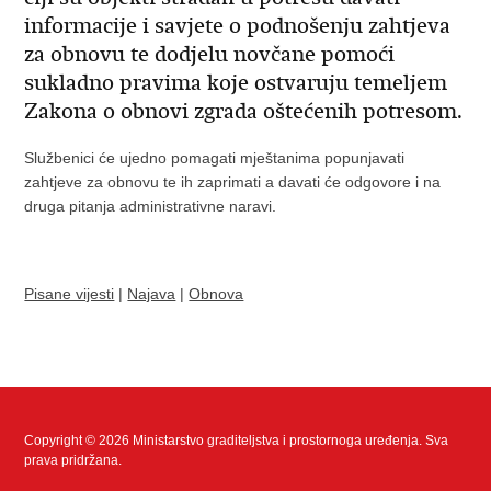
informacije i savjete o podnošenju zahtjeva
za obnovu te dodjelu novčane pomoći
sukladno pravima koje ostvaruju temeljem
Zakona o obnovi zgrada oštećenih potresom.
Službenici će ujedno pomagati mještanima popunjavati
zahtjeve za obnovu te ih zaprimati a davati će odgovore i na
druga pitanja administrativne naravi.
Pisane vijesti
|
Najava
|
Obnova
Copyright © 2026 Ministarstvo graditeljstva i prostornoga uređenja. Sva
prava pridržana.