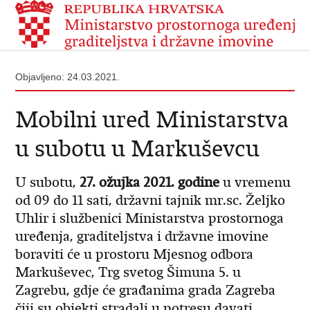
Objavljeno: 24.03.2021.
Mobilni ured Ministarstva
u subotu u Markuševcu
U subotu,
27. ožujka 2021. godine
u vremenu
od 09 do 11 sati, državni tajnik mr.sc. Željko
Uhlir i službenici Ministarstva prostornoga
uređenja, graditeljstva i državne imovine
boraviti će u prostoru Mjesnog odbora
Markuševec, Trg svetog Šimuna 5. u
Zagrebu, gdje će građanima grada Zagreba
čiji su objekti stradali u potresu davati