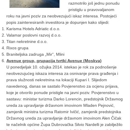
razmotrilo još jednu ponudu
pristiglu u pravovaljanom
roku na javni poziv za neobvezujući iskaz interesa. Postojeći
popis zainteresiranih investitora je dopunjen kako slijedi:
Karisma Hotels Adriatic d.o.o.
Valamar poslovni razvoj d.o.o.
Titan nekretnine d.o.o.
Rixos grupa
Braniteljska zadruga „Mir“, Mlini
Avenue group, grupacija tvrtki Avenue (Moskva)
U ponedjeljak 10. ožujka 2014. istekao je rok za podnošenje
neobvezujućeg iskaza interesa za osnivanje prava građenja i
prava služnosti nekretnina na lokaciji Kupari I. Slijedom
navedenog, danas se sastalo Povjerenstvo za ocjenu prijava,
koje je otvorilo ponude pristigle na javni poziv. Povjerenstvo u
sastavu: ministar turizma Darko Lorencin, predstojnik Državnog
ureda za upravljanje državnom imovinom Mladen Pejnović,
zamjenik ministra turizma Ratomir Ivičić, zamjenik predstojnika
Državnog ureda za upravljanje državnom imovinom Alen Čičak
te načelnik općine Župa Dubrovačka Silvio Nardelli je zabilježilo