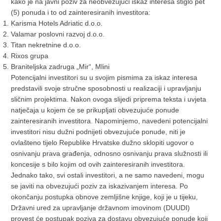
kako je na javni poziv za neobvezujući iskaz interesa stiglo pet
(5) ponuda i to od zainteresiranih investitora:
Karisma Hotels Adriatic d.o.o.
Valamar poslovni razvoj d.o.o.
Titan nekretnine d.o.o.
Rixos grupa
Braniteljska zadruga „Mir“, Mlini
Potencijalni investitori su u svojim pismima za iskaz interesa
predstavili svoje stručne sposobnosti u realizaciji i upravljanju
sličnim projektima. Nakon ovoga slijedi priprema teksta i uvjeta
natječaja u kojem će se prikupljati obvezujuće ponude
zainteresiranih investitora. Napominjemo, navedeni potencijalni
investitori nisu dužni podnijeti obvezujuće ponude, niti je
ovlašteno tijelo Republike Hrvatske dužno sklopiti ugovor o
osnivanju prava građenja, odnosno osnivanju prava služnosti ili
koncesije s bilo kojim od ovih zainteresiranih investitora.
Jednako tako, svi ostali investitori, a ne samo navedeni, mogu
se javiti na obvezujući poziv za iskazivanjem interesa. Po
okončanju postupka obnove zemljišne knjige, koji je u tijeku,
Državni ured za upravljanje državnom imovinom (DUUDI)
provest će postupak poziva za dostavu obvezujuće ponude koji