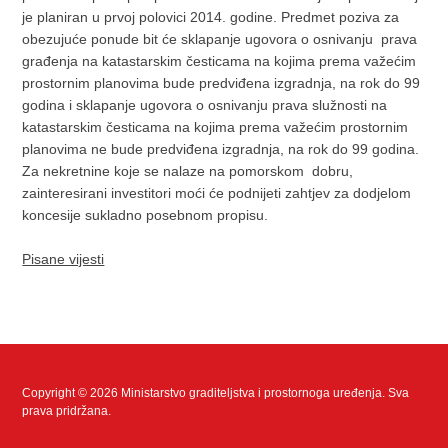
je planiran u prvoj polovici 2014. godine. Predmet poziva za
obezujuće ponude bit će sklapanje ugovora o osnivanju prava
građenja na katastarskim česticama na kojima prema važećim
prostornim planovima bude predviđena izgradnja, na rok do 99
godina i sklapanje ugovora o osnivanju prava služnosti na
katastarskim česticama na kojima prema važećim prostornim
planovima ne bude predviđena izgradnja, na rok do 99 godina.
Za nekretnine koje se nalaze na pomorskom dobru,
zainteresirani investitori moći će podnijeti zahtjev za dodjelom
koncesije sukladno posebnom propisu.
Pisane vijesti
Copyright © 2026 Ministarstvo graditeljstva i prostornoga uređenja. Sva
prava pridržana.