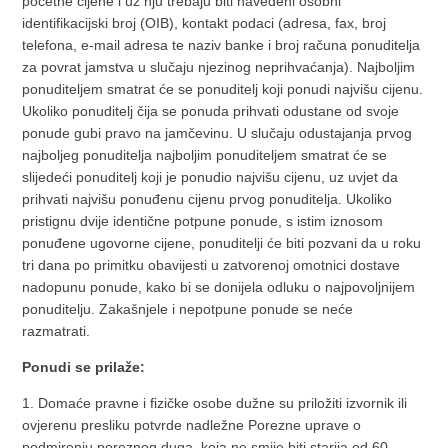
početne cijene i uz nju trebaju biti navedeni osobni
identifikacijski broj (OIB), kontakt podaci (adresa, fax, broj
telefona, e-mail adresa te naziv banke i broj računa ponuditelja
za povrat jamstva u slučaju njezinog neprihvaćanja). Najboljim
ponuditeljem smatrat će se ponuditelj koji ponudi najvišu cijenu.
Ukoliko ponuditelj čija se ponuda prihvati odustane od svoje
ponude gubi pravo na jamčevinu. U slučaju odustajanja prvog
najboljeg ponuditelja najboljim ponuditeljem smatrat će se
slijedeći ponuditelj koji je ponudio najvišu cijenu, uz uvjet da
prihvati najvišu ponuđenu cijenu prvog ponuditelja. Ukoliko
pristignu dvije identične potpune ponude, s istim iznosom
ponuđene ugovorne cijene, ponuditelji će biti pozvani da u roku
tri dana po primitku obavijesti u zatvorenoj omotnici dostave
nadopunu ponude, kako bi se donijela odluku o najpovoljnijem
ponuditelju. Zakašnjele i nepotpune ponude se neće
razmatrati.
Ponudi se prilaže:
1. Domaće pravne i fizičke osobe dužne su priložiti izvornik ili
ovjerenu presliku potvrde nadležne Porezne uprave o
podmirenju poreznog duga, koja ne smije biti starija od 60