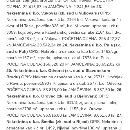
u karton zemljišta broj zem. 34/14, k.o. Nevest. POČETNA
CIJENA: 22.415,67 kn JAMČEVINA: 2.241,56 kn
23.
Nekretnina u k.o. Vukovar (zk. sud u Vukovaru)
OPIS:
Nekretnina označena kao k.č.br. 2164 k.o. Vukovar, kuća br.4 i
dvor ul.N.Tesle, površine328 m², k.o. Vukovar, upisana u zk.ul.
3059, koja odgovara katastarskoj čestici oznake 2164 kć. I dv.,
površine328 m², k.o. Vukovar. POČETNA CIJENA: 295.422,37
kn JAMČEVINA: 29.542,24 kn
24. Nekretnina u k.o. Pula (zk.
sud u Puli)
OPIS: Nekretnina označena kao k.č.br. 1462/zgr,
površine167 m², zgrada, upisana u zk.ul. 7878 k.o. Pula.
POČETNA CIJENA: 166.520,20 kn JAMČEVINA: 16.652,02 kn
25. Nekretnina u k.o. Odvorci (zk. sud u Slavonskom
Brodu)
OPIS: Nekretnina označena kao k.č.br. 2571/1, voćnjak
u Ravnu, površine1590 m², upisana u zk.ul. 2577, k.o. Odvorci.
POČETNA CIJENA: 83.875,00 kn JAMČEVINA: 8.387,50 kn
26.
Nekretnina u k.o. Orovac (zk. sud u Bjelovaru)
OPIS:
Nekretnina označena kao k.č.br. 811/3, zgrada, pilana i mlin,
površine2798 m², upisana u zk.ul. 1155, k.o. Orovac.
POČETNA CIJENA: 96.516,88 kn JAMČEVINA: 9.651,68 kn
27.
Nekretnina u k.o. Šmrika (zk. sud u Rijeci)
OPIS: Nekretnina
označena kao k.č.br. 1492, Njivine, površine106 m², upisana u