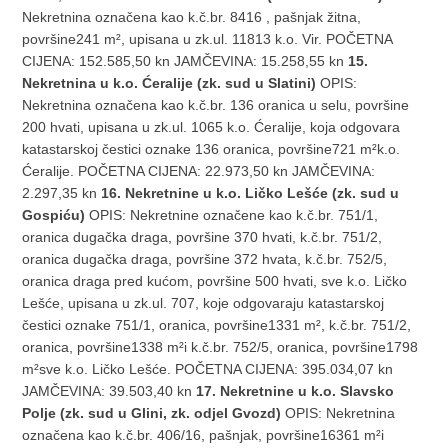
Nekretnina označena kao k.č.br. 8416 , pašnjak žitna,
površine241 m², upisana u zk.ul. 11813 k.o. Vir. POČETNA
CIJENA: 152.585,50 kn JAMČEVINA: 15.258,55 kn
15.
Nekretnina u k.o. Ćeralije (zk. sud u Slatini)
OPIS:
Nekretnina označena kao k.č.br. 136 oranica u selu, površine
200 hvati, upisana u zk.ul. 1065 k.o. Ćeralije, koja odgovara
katastarskoj čestici oznake 136 oranica, površine721 m²k.o.
Ćeralije. POČETNA CIJENA: 22.973,50 kn JAMČEVINA:
2.297,35 kn
16. Nekretnine u k.o. Ličko Lešće (zk. sud u
Gospiću)
OPIS: Nekretnine označene kao k.č.br. 751/1,
oranica dugačka draga, površine 370 hvati, k.č.br. 751/2,
oranica dugačka draga, površine 372 hvata, k.č.br. 752/5,
oranica draga pred kućom, površine 500 hvati, sve k.o. Ličko
Lešće, upisana u zk.ul. 707, koje odgovaraju katastarskoj
čestici oznake 751/1, oranica, površine1331 m², k.č.br. 751/2,
oranica, površine1338 m²i k.č.br. 752/5, oranica, površine1798
m²sve k.o. Ličko Lešće. POČETNA CIJENA: 395.034,07 kn
JAMČEVINA: 39.503,40 kn
17. Nekretnine u k.o. Slavsko
Polje (zk. sud u Glini, zk. odjel Gvozd)
OPIS: Nekretnina
označena kao k.č.br. 406/16, pašnjak, površine16361 m²i