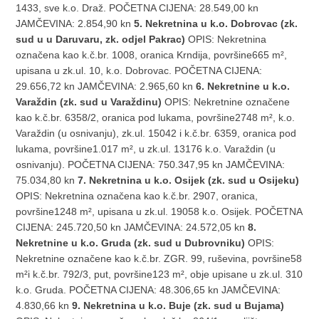
1433, sve k.o. Draž. POČETNA CIJENA: 28.549,00 kn
JAMČEVINA: 2.854,90 kn
5. Nekretnina u k.o. Dobrovac (zk.
sud u u Daruvaru, zk. odjel Pakrac)
OPIS: Nekretnina
označena kao k.č.br. 1008, oranica Krndija, površine665 m²,
upisana u zk.ul. 10, k.o. Dobrovac. POČETNA CIJENA:
29.656,72 kn JAMČEVINA: 2.965,60 kn
6. Nekretnine u k.o.
Varaždin (zk. sud u Varaždinu)
OPIS: Nekretnine označene
kao k.č.br. 6358/2, oranica pod lukama, površine2748 m², k.o.
Varaždin (u osnivanju), zk.ul. 15042 i k.č.br. 6359, oranica pod
lukama, površine1.017 m², u zk.ul. 13176 k.o. Varaždin (u
osnivanju). POČETNA CIJENA: 750.347,95 kn JAMČEVINA:
75.034,80 kn
7. Nekretnina u k.o. Osijek (zk. sud u Osijeku)
OPIS: Nekretnina označena kao k.č.br. 2907, oranica,
površine1248 m², upisana u zk.ul. 19058 k.o. Osijek. POČETNA
CIJENA: 245.720,50 kn JAMČEVINA: 24.572,05 kn
8.
Nekretnine u k.o. Gruda (zk. sud u Dubrovniku)
OPIS:
Nekretnine označene kao k.č.br. ZGR. 99, ruševina, površine58
m²i k.č.br. 792/3, put, površine123 m², obje upisane u zk.ul. 310
k.o. Gruda. POČETNA CIJENA: 48.306,65 kn JAMČEVINA:
4.830,66 kn
9. Nekretnina u k.o. Buje (zk. sud u Bujama)