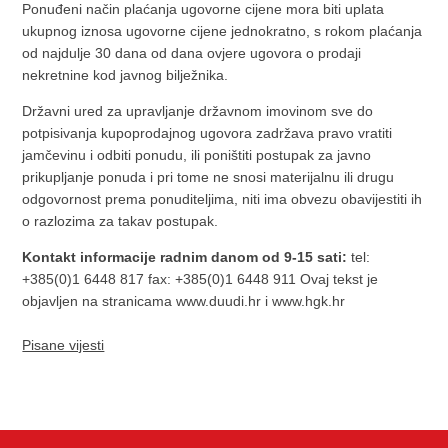
Ponuđeni način plaćanja ugovorne cijene mora biti uplata
ukupnog iznosa ugovorne cijene jednokratno, s rokom plaćanja
od najdulje 30 dana od dana ovjere ugovora o prodaji
nekretnine kod javnog bilježnika.
Državni ured za upravljanje državnom imovinom sve do
potpisivanja kupoprodajnog ugovora zadržava pravo vratiti
jamčevinu i odbiti ponudu, ili poništiti postupak za javno
prikupljanje ponuda i pri tome ne snosi materijalnu ili drugu
odgovornost prema ponuditeljima, niti ima obvezu obavijestiti ih
o razlozima za takav postupak.
Kontakt informacije radnim danom od 9-15 sati:
tel:
+385(0)1 6448 817 fax: +385(0)1 6448 911 Ovaj tekst je
objavljen na stranicama www.duudi.hr i www.hgk.hr
Pisane vijesti