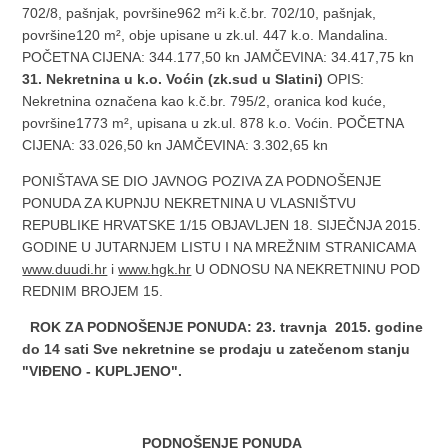
702/8, pašnjak, površine962 m²i k.č.br. 702/10, pašnjak,
površine120 m², obje upisane u zk.ul. 447 k.o. Mandalina.
POČETNA CIJENA: 344.177,50 kn JAMČEVINA: 34.417,75 kn
31. Nekretnina u k.o. Voćin (zk.sud u Slatini)
OPIS:
Nekretnina označena kao k.č.br. 795/2, oranica kod kuće,
površine1773 m², upisana u zk.ul. 878 k.o. Voćin. POČETNA
CIJENA: 33.026,50 kn JAMČEVINA: 3.302,65 kn
PONIŠTAVA SE DIO JAVNOG POZIVA ZA PODNOŠENJE
PONUDA ZA KUPNJU NEKRETNINA U VLASNIŠTVU
REPUBLIKE HRVATSKE 1/15 OBJAVLJEN 18. SIJEČNJA 2015.
GODINE U JUTARNJEM LISTU I NA MREŽNIM STRANICAMA
www.duudi.hr
i
www.hgk.hr
U ODNOSU NA NEKRETNINU POD
REDNIM BROJEM 15.
ROK ZA PODNOŠENJE PONUDA: 23. travnja 2015. godine
do 14 sati
Sve nekretnine se prodaju u zatečenom stanju
"VIĐENO - KUPLJENO".
PODNOŠENJE PONUDA