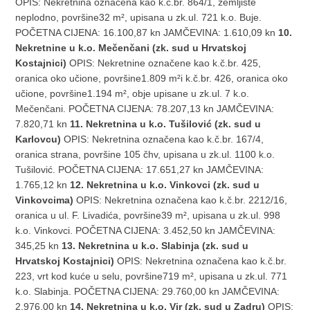
OPIS: Nekretnina označena kao k.č.br. 864/1, zemljište
neplodno, površine32 m², upisana u zk.ul. 721 k.o. Buje.
POČETNA CIJENA: 16.100,87 kn JAMČEVINA: 1.610,09 kn
10.
Nekretnine u k.o. Mečenčani (zk. sud u Hrvatskoj
Kostajnici)
OPIS: Nekretnine označene kao k.č.br. 425,
oranica oko učione, površine1.809 m²i k.č.br. 426, oranica oko
učione, površine1.194 m², obje upisane u zk.ul. 7 k.o.
Mečenčani. POČETNA CIJENA: 78.207,13 kn JAMČEVINA:
7.820,71 kn
11. Nekretnina u k.o. Tušilović (zk. sud u
Karlovcu)
OPIS: Nekretnina označena kao k.č.br. 167/4,
oranica strana, površine 105 čhv, upisana u zk.ul. 1100 k.o.
Tušilović. POČETNA CIJENA: 17.651,27 kn JAMČEVINA:
1.765,12 kn
12. Nekretnina u k.o. Vinkovci (zk. sud u
Vinkovcima)
OPIS: Nekretnina označena kao k.č.br. 2212/16,
oranica u ul. F. Livadića, površine39 m², upisana u zk.ul. 998
k.o. Vinkovci. POČETNA CIJENA: 3.452,50 kn JAMČEVINA:
345,25 kn
13. Nekretnina u k.o. Slabinja (zk. sud u
Hrvatskoj Kostajnici)
OPIS: Nekretnina označena kao k.č.br.
223, vrt kod kuće u selu, površine719 m², upisana u zk.ul. 771
k.o. Slabinja. POČETNA CIJENA: 29.760,00 kn JAMČEVINA:
2.976,00 kn
14. Nekretnina u k.o. Vir (zk. sud u Zadru)
OPIS: