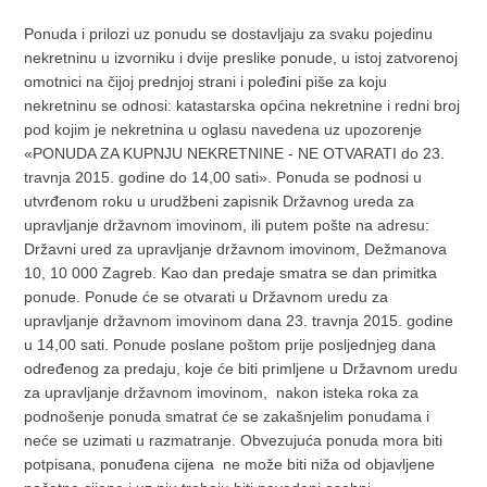
Ponuda i prilozi uz ponudu se dostavljaju za svaku pojedinu
nekretninu u izvorniku i dvije preslike ponude, u istoj zatvorenoj
omotnici na čijoj prednjoj strani i poleđini piše za koju
nekretninu se odnosi: katastarska općina nekretnine i redni broj
pod kojim je nekretnina u oglasu navedena uz upozorenje
«PONUDA ZA KUPNJU NEKRETNINE - NE OTVARATI do 23.
travnja 2015. godine do 14,00 sati». Ponuda se podnosi u
utvrđenom roku u urudžbeni zapisnik Državnog ureda za
upravljanje državnom imovinom, ili putem pošte na adresu:
Državni ured za upravljanje državnom imovinom, Dežmanova
10, 10 000 Zagreb. Kao dan predaje smatra se dan primitka
ponude. Ponude će se otvarati u Državnom uredu za
upravljanje državnom imovinom dana 23. travnja 2015. godine
u 14,00 sati. Ponude poslane poštom prije posljednjeg dana
određenog za predaju, koje će biti primljene u Državnom uredu
za upravljanje državnom imovinom, nakon isteka roka za
podnošenje ponuda smatrat će se zakašnjelim ponudama i
neće se uzimati u razmatranje. Obvezujuća ponuda mora biti
potpisana, ponuđena cijena ne može biti niža od objavljene