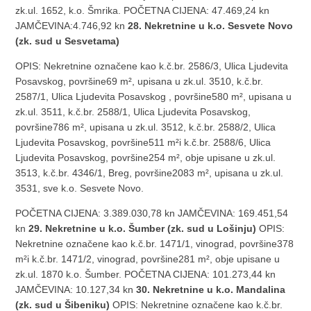
zk.ul. 1652, k.o. Šmrika. POČETNA CIJENA: 47.469,24 kn
JAMČEVINA:4.746,92 kn
28. Nekretnine u k.o. Sesvete Novo
(zk. sud u Sesvetama)
OPIS: Nekretnine označene kao k.č.br. 2586/3, Ulica Ljudevita
Posavskog, površine69 m², upisana u zk.ul. 3510, k.č.br.
2587/1, Ulica Ljudevita Posavskog , površine580 m², upisana u
zk.ul. 3511, k.č.br. 2588/1, Ulica Ljudevita Posavskog,
površine786 m², upisana u zk.ul. 3512, k.č.br. 2588/2, Ulica
Ljudevita Posavskog, površine511 m²i k.č.br. 2588/6, Ulica
Ljudevita Posavskog, površine254 m², obje upisane u zk.ul.
3513, k.č.br. 4346/1, Breg, površine2083 m², upisana u zk.ul.
3531, sve k.o. Sesvete Novo.
POČETNA CIJENA: 3.389.030,78 kn JAMČEVINA: 169.451,54
kn
29. Nekretnine u k.o. Šumber (zk. sud u Lošinju)
OPIS:
Nekretnine označene kao k.č.br. 1471/1, vinograd, površine378
m²i k.č.br. 1471/2, vinograd, površine281 m², obje upisane u
zk.ul. 1870 k.o. Šumber. POČETNA CIJENA: 101.273,44 kn
JAMČEVINA: 10.127,34 kn
30. Nekretnine u k.o. Mandalina
(zk. sud u Šibeniku)
OPIS: Nekretnine označene kao k.č.br.