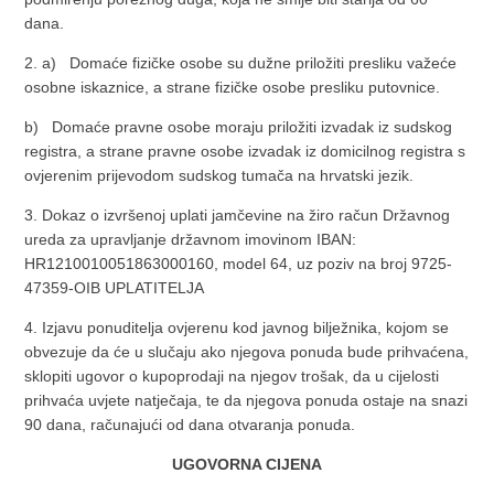
dana.
2. a) Domaće fizičke osobe su dužne priložiti presliku važeće
osobne iskaznice, a strane fizičke osobe presliku putovnice.
b) Domaće pravne osobe moraju priložiti izvadak iz sudskog
registra, a strane pravne osobe izvadak iz domicilnog registra s
ovjerenim prijevodom sudskog tumača na hrvatski jezik.
3. Dokaz o izvršenoj uplati jamčevine na žiro račun Državnog
ureda za upravljanje državnom imovinom IBAN:
HR1210010051863000160, model 64, uz poziv na broj 9725-
47359-OIB UPLATITELJA
4. Izjavu ponuditelja ovjerenu kod javnog bilježnika, kojom se
obvezuje da će u slučaju ako njegova ponuda bude prihvaćena,
sklopiti ugovor o kupoprodaji na njegov trošak, da u cijelosti
prihvaća uvjete natječaja, te da njegova ponuda ostaje na snazi
90 dana, računajući od dana otvaranja ponuda.
UGOVORNA CIJENA