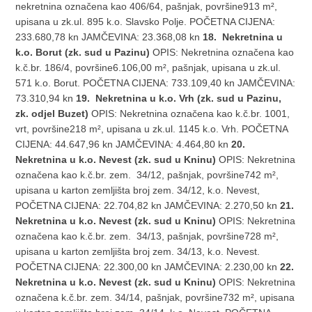
nekretnina označena kao 406/64, pašnjak, površine913 m²,
upisana u zk.ul. 895 k.o. Slavsko Polje. POČETNA CIJENA:
233.680,78 kn JAMČEVINA: 23.368,08 kn
18. Nekretnina u
k.o. Borut (zk. sud u Pazinu)
OPIS: Nekretnina označena kao
k.č.br. 186/4, površine6.106,00 m², pašnjak, upisana u zk.ul.
571 k.o. Borut. POČETNA CIJENA: 733.109,40 kn JAMČEVINA:
73.310,94 kn
19. Nekretnina u k.o. Vrh (zk. sud u Pazinu,
zk. odjel Buzet)
OPIS: Nekretnina označena kao k.č.br. 1001,
vrt, površine218 m², upisana u zk.ul. 1145 k.o. Vrh. POČETNA
CIJENA: 44.647,96 kn JAMČEVINA: 4.464,80 kn
20.
Nekretnina u k.o. Nevest (zk. sud u Kninu)
OPIS: Nekretnina
označena kao k.č.br. zem. 34/12, pašnjak, površine742 m²,
upisana u karton zemljišta broj zem. 34/12, k.o. Nevest,
POČETNA CIJENA: 22.704,82 kn JAMČEVINA: 2.270,50 kn
21.
Nekretnina u k.o. Nevest (zk. sud u Kninu)
OPIS: Nekretnina
označena kao k.č.br. zem. 34/13, pašnjak, površine728 m²,
upisana u karton zemljišta broj zem. 34/13, k.o. Nevest.
POČETNA CIJENA: 22.300,00 kn JAMČEVINA: 2.230,00 kn
22.
Nekretnina u k.o. Nevest (zk. sud u Kninu)
OPIS: Nekretnina
označena k.č.br. zem. 34/14, pašnjak, površine732 m², upisana