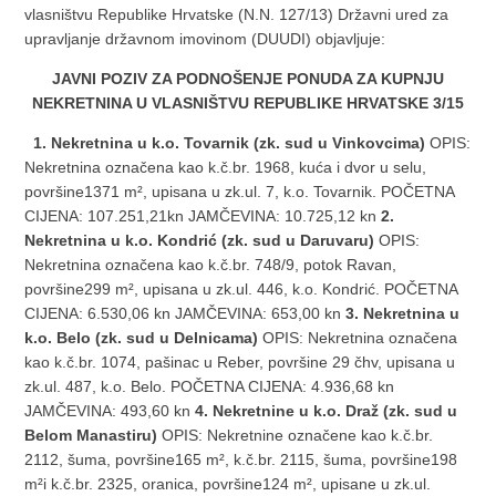
vlasništvu Republike Hrvatske (N.N. 127/13) Državni ured za
upravljanje državnom imovinom (DUUDI) objavljuje:
JAVNI POZIV ZA PODNOŠENJE PONUDA ZA KUPNJU
NEKRETNINA U VLASNIŠTVU REPUBLIKE HRVATSKE 3/15
1. Nekretnina u k.o. Tovarnik (zk. sud u Vinkovcima)
OPIS:
Nekretnina označena kao k.č.br. 1968, kuća i dvor u selu,
površine1371 m², upisana u zk.ul. 7, k.o. Tovarnik. POČETNA
CIJENA: 107.251,21kn JAMČEVINA: 10.725,12 kn
2.
Nekretnina u k.o. Kondrić (zk. sud u Daruvaru)
OPIS:
Nekretnina označena kao k.č.br. 748/9, potok Ravan,
površine299 m², upisana u zk.ul. 446, k.o. Kondrić. POČETNA
CIJENA: 6.530,06 kn JAMČEVINA: 653,00 kn
3. Nekretnina u
k.o. Belo (zk. sud u Delnicama)
OPIS: Nekretnina označena
kao k.č.br. 1074, pašinac u Reber, površine 29 čhv, upisana u
zk.ul. 487, k.o. Belo. POČETNA CIJENA: 4.936,68 kn
JAMČEVINA: 493,60 kn
4. Nekretnine u k.o. Draž (zk. sud u
Belom Manastiru)
OPIS: Nekretnine označene kao k.č.br.
2112, šuma, površine165 m², k.č.br. 2115, šuma, površine198
m²i k.č.br. 2325, oranica, površine124 m², upisane u zk.ul.