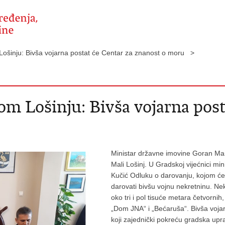
Lošinju: Bivša vojarna postat će Centar za znanost o moru >
m Lošinju: Bivša vojarna post
Ministar državne imovine Goran Mari
Mali Lošinj. U Gradskoj vijećnici mi
Kučić Odluku o darovanju, kojom ć
darovati bivšu vojnu nekretninu. Nek
oko tri i pol tisuće metara četvornih
„Dom JNA“ i „Bećaruša“. Bivša voja
koji zajednički pokreću gradska upra