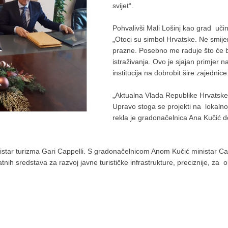
svijet“.
Pohvalivši Mali Lošinj kao grad uči
„Otoci su simbol Hrvatske. Ne smij
prazne. Posebno me raduje što će biv
istraživanja. Ovo je sjajan primjer na
institucija na dobrobit šire zajednice
„Aktualna Vlada Republike Hrvatske 
Upravo stoga se projekti na lokalnoj
rekla je gradonačelnica Ana Kučić d
istar turizma Gari Cappelli. S gradonačelnicom Anom Kučić ministar Cap
ih sredstava za razvoj javne turističke infrastrukture, preciznije, za 