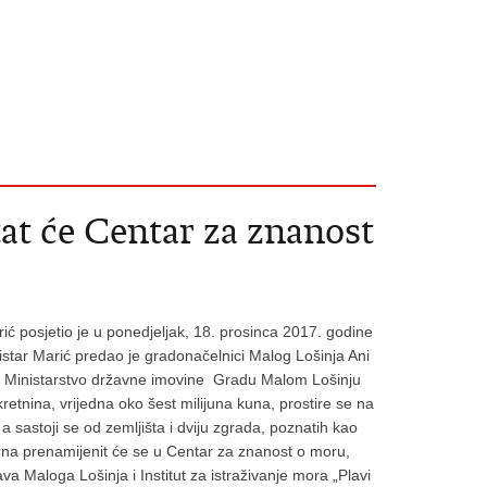
at će Centar za znanost
ć posjetio je u ponedjeljak, 18. prosinca 2017. godine
nistar Marić predao je gradonačelnici Malog Lošinja Ani
e Ministarstvo državne imovine Gradu Malom Lošinju
retnina, vrijedna oko šest milijuna kuna, prostire se na
, a sastoji se od zemljišta i dviju zgrada, poznatih kao
rna prenamijenit će se u Centar za znanost o moru,
va Maloga Lošinja i Institut za istraživanje mora „Plavi