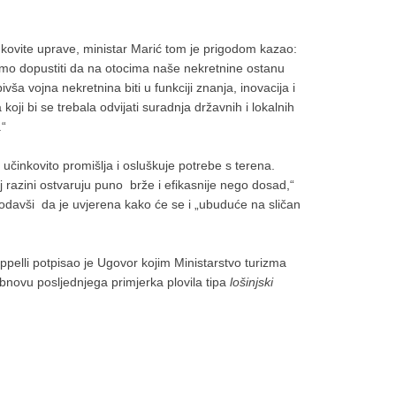
nkovite uprave, ministar Marić tom je prigodom kazao:
emo dopustiti da na otocima naše nekretnine ostanu
ša vojna nekretnina biti u funkciji znanja, inovacija i
 koji bi se trebala odvijati suradnja državnih i lokalnih
.“
učinkovito promišlja i osluškuje potrebe s terena.
 razini ostvaruju puno brže i efikasnije nego dosad,“
odavši da je uvjerena kako će se i „ubuduće na sličan
pelli potpisao je Ugovor kojim Ministarstvo turizma
obnovu posljednjega primjerka plovila tipa
lošinjski