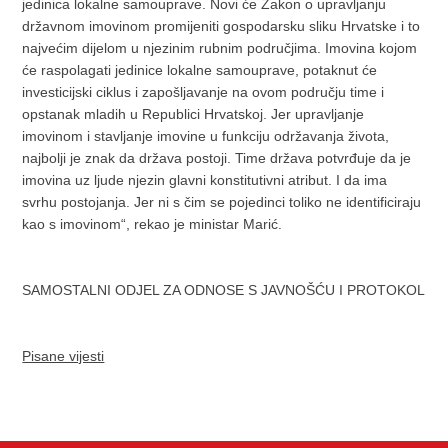
jedinica lokalne samouprave. Novi će Zakon o upravljanju
državnom imovinom promijeniti gospodarsku sliku Hrvatske i to
najvećim dijelom u njezinim rubnim područjima. Imovina kojom
će raspolagati jedinice lokalne samouprave, potaknut će
investicijski ciklus i zapošljavanje na ovom području time i
opstanak mladih u Republici Hrvatskoj. Jer upravljanje
imovinom i stavljanje imovine u funkciju održavanja života,
najbolji je znak da država postoji. Time država potvrđuje da je
imovina uz ljude njezin glavni konstitutivni atribut. I da ima
svrhu postojanja. Jer ni s čim se pojedinci toliko ne identificiraju
kao s imovinom“, rekao je ministar Marić.
SAMOSTALNI ODJEL ZA ODNOSE S JAVNOŠĆU I PROTOKOL
Pisane vijesti