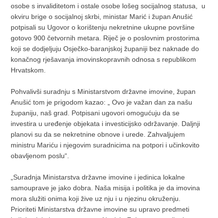
osobe s invaliditetom i ostale osobe lošeg socijalnog statusa, u
okviru brige o socijalnoj skrbi, ministar Marić i župan Anušić
potpisali su Ugovor o korištenju nekretnine ukupne površine
gotovo 900 četvornih metara. Riječ je o poslovnim prostorima
koji se dodjeljuju Osječko-baranjskoj županiji bez naknade do
konačnog rješavanja imovinskopravnih odnosa s republikom
Hrvatskom.
Pohvalivši suradnju s Ministarstvom državne imovine, župan
Anušić tom je prigodom kazao: „ Ovo je važan dan za našu
županiju, naš grad. Potpisani ugovori omogućuju da se
investira u uređenje objekata i investicijsko održavanje. Daljnji
planovi su da se nekretnine obnove i urede. Zahvaljujem
ministru Mariću i njegovim suradnicima na potpori i učinkovito
obavljenom poslu“.
„Suradnja Ministarstva državne imovine i jedinica lokalne
samouprave je jako dobra. Naša misija i politika je da imovina
mora služiti onima koji žive uz nju i u njezinu okruženju.
Prioriteti Ministarstva državne imovine su upravo predmeti