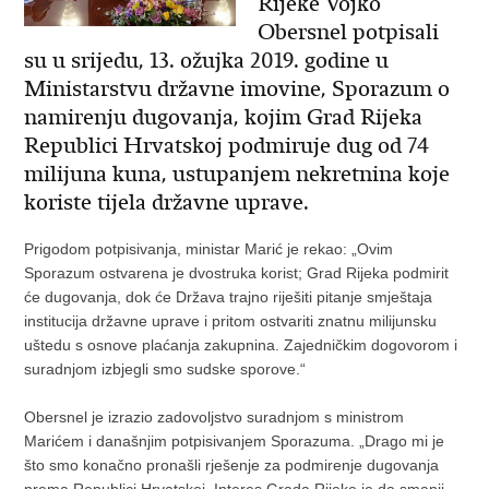
Rijeke Vojko
Obersnel potpisali
su u srijedu, 13. ožujka 2019. godine u
Ministarstvu državne imovine, Sporazum o
namirenju dugovanja, kojim Grad Rijeka
Republici Hrvatskoj podmiruje dug od 74
milijuna kuna, ustupanjem nekretnina koje
koriste tijela državne uprave.
Prigodom potpisivanja, ministar Marić je rekao: „Ovim
Sporazum ostvarena je dvostruka korist; Grad Rijeka podmirit
će dugovanja, dok će Država trajno riješiti pitanje smještaja
institucija državne uprave i pritom ostvariti znatnu milijunsku
uštedu s osnove plaćanja zakupnina. Zajedničkim dogovorom i
suradnjom izbjegli smo sudske sporove.“
Obersnel je izrazio zadovoljstvo suradnjom s ministrom
Marićem i današnjim potpisivanjem Sporazuma. „Drago mi je
što smo konačno pronašli rješenje za podmirenje dugovanja