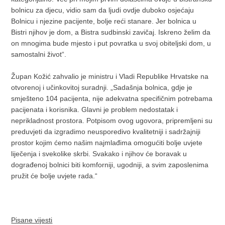
bolnicu za djecu, vidio sam da ljudi ovdje duboko osjećaju
Bolnicu i njezine pacijente, bolje reći stanare. Jer bolnica u
Bistri njihov je dom, a Bistra sudbinski zavičaj. Iskreno želim da
on mnogima bude mjesto i put povratka u svoj obiteljski dom, u
samostalni život“.
Župan Kožić zahvalio je ministru i Vladi Republike Hrvatske na
otvorenoj i učinkovitoj suradnji. „Sadašnja bolnica, gdje je
smješteno 104 pacijenta, nije adekvatna specifičnim potrebama
pacijenata i korisnika. Glavni je problem nedostatak i
neprikladnost prostora. Potpisom ovog ugovora, pripremljeni su
preduvjeti da izgradimo neusporedivo kvalitetniji i sadržajniji
prostor kojim ćemo našim najmlađima omogućiti bolje uvjete
liječenja i svekolike skrbi. Svakako i njihov će boravak u
dograđenoj bolnici biti komforniji, ugodniji, a svim zaposlenima
pružit će bolje uvjete rada.“
Pisane vijesti