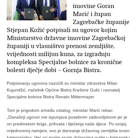
imovine Goran
Marić i župan
Zagrebačke županije
Stjepan Kožić potpisali su ugovor kojim
Ministarstvo državne imovine Zagrebačkoj
županiji u vlasništvo prenosi zemljište,
vrijednosti milijun kuna, za izgradnju
kompleksa Specijalne bolnice za kronične
bolesti dječje dobi – Gornja Bistra.
Potpisivanju ugovora nazočili su ministar zdravstva Milan
Kujundžić, načelnik Općine Bistra Krešimir Gulić i ravnatelj
Specijalne bolnice Bistra Renato Mittermayer.
Tom je prigodom između ostalog, ministar Marić rekao:
„Današnji ugovor me ispunjava posebnim zadovoljstvom jer je
on predmetom brige, prihvata i liječenja naše djece. Po svojoj
vrijednosnoj namjeni, ovo je darivanje državnog zemljišta izvan-
kategorijalno. Već pri mojim prvim dolascima ovdje u bistransku