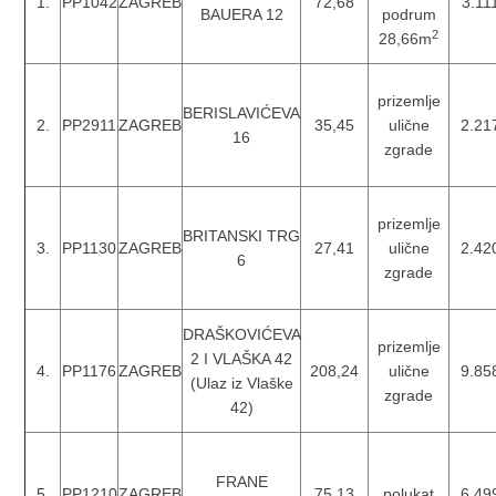
1.
PP1042
ZAGREB
72,68
3.11
BAUERA 12
podrum
2
28,66m
prizemlje
BERISLAVIĆEVA
2.
PP2911
ZAGREB
35,45
ulične
2.21
16
zgrade
prizemlje
BRITANSKI TRG
3.
PP1130
ZAGREB
27,41
ulične
2.42
6
zgrade
DRAŠKOVIĆEVA
prizemlje
2 I VLAŠKA 42
4.
PP1176
ZAGREB
208,24
ulične
9.85
(Ulaz iz Vlaške
zgrade
42)
FRANE
5.
PP1210
ZAGREB
75,13
polukat
6.49