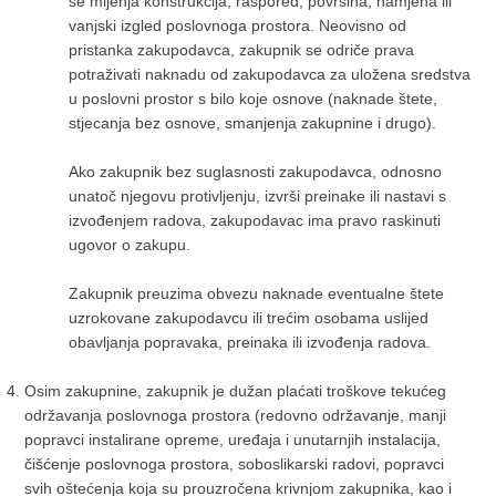
se mijenja konstrukcija, raspored, površina, namjena ili
vanjski izgled poslovnoga prostora. Neovisno od
pristanka zakupodavca, zakupnik se odriče prava
potraživati naknadu od zakupodavca za uložena sredstva
u poslovni prostor s bilo koje osnove (naknade štete,
stjecanja bez osnove, smanjenja zakupnine i drugo).
Ako zakupnik bez suglasnosti zakupodavca, odnosno
unatoč njegovu protivljenju, izvrši preinake ili nastavi s
izvođenjem radova, zakupodavac ima pravo raskinuti
ugovor o zakupu.
Zakupnik preuzima obvezu naknade eventualne štete
uzrokovane zakupodavcu ili trećim osobama uslijed
obavljanja popravaka, preinaka ili izvođenja radova.
Osim zakupnine, zakupnik je dužan plaćati troškove tekućeg
održavanja poslovnoga prostora (redovno održavanje, manji
popravci instalirane opreme, uređaja i unutarnjih instalacija,
čišćenje poslovnoga prostora, soboslikarski radovi, popravci
svih oštećenja koja su prouzročena krivnjom zakupnika, kao i