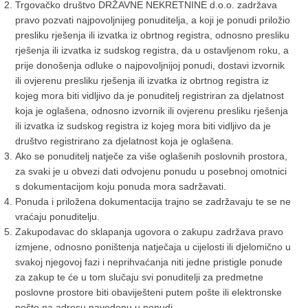
Trgovačko društvo DRŽAVNE NEKRETNINE d.o.o. zadržava
pravo pozvati najpovoljnijeg ponuditelja, a koji je ponudi priložio
presliku rješenja ili izvatka iz obrtnog registra, odnosno presliku
rješenja ili izvatka iz sudskog registra, da u ostavljenom roku, a
prije donošenja odluke o najpovoljnijoj ponudi, dostavi izvornik
ili ovjerenu presliku rješenja ili izvatka iz obrtnog registra iz
kojeg mora biti vidljivo da je ponuditelj registriran za djelatnost
koja je oglašena, odnosno izvornik ili ovjerenu presliku rješenja
ili izvatka iz sudskog registra iz kojeg mora biti vidljivo da je
društvo registrirano za djelatnost koja je oglašena.
Ako se ponuditelj natječe za više oglašenih poslovnih prostora,
za svaki je u obvezi dati odvojenu ponudu u posebnoj omotnici
s dokumentacijom koju ponuda mora sadržavati.
Ponuda i priložena dokumentacija trajno se zadržavaju te se ne
vraćaju ponuditelju.
Zakupodavac do sklapanja ugovora o zakupu zadržava pravo
izmjene, odnosno poništenja natječaja u cijelosti ili djelomično u
svakoj njegovoj fazi i neprihvaćanja niti jedne pristigle ponude
za zakup te će u tom slučaju svi ponuditelji za predmetne
poslovne prostore biti obaviješteni putem pošte ili elektronske
pošte na adresu navedenu u ponudi.