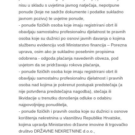
nisu u skladu s uvjetima javnog natječaja, nepotpune
ponude (koje ne sadrže dokumente i podatke sukladno
javnom pozivu) te uvjetne ponude,
- ponude fizičkih osoba koje imaju registrirani obrt ili
obavljaju samostalnu profesionalnu djelatnost te pravnih
osoba koje su dužnici po osnovi javnih davanja o kojima
službenu evidenciju vodi Ministarstvo financija – Porezna
uprava, osim ako je sukladno posebnim propisima
odobrena - odgoda plaćanja navedenih obveza, pod
uvjetom da se pridržavaju rokova plaćanja,
- ponude fizičkih osoba koje imaju registrirani obrt ili
obavljaju samostalnu profesionalnu djelatnost i pravnih
osoba nad kojima je pokrenut postupak predstečaja (a
nije potvrđena predstečajna nagodba), stečaja ili
likvidacije u trenutku donošenja odluke o odabiru
najpovoljnijeg ponuditelja,
- ponude fizičkih i pravnih osoba koje su dužnici s osnove
korištenja nekretnina u vlasništvu Republike Hrvatske,
kojima upravlja Ministarstvo državne imovine ili trgovačko
društvo DRŽAVNE NEKRETNINE d.o.o.,