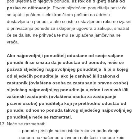
pod uvjetima iz njegove ponude,
uz rok od 5 (pet) dana od
poziva za očitovanje.
Prvom sljedećem ponuditelju poziv će
se uputiti poštom ili elektroničkom poštom na adresu
dostavljenu u ponudi, a ako se isti u ostavljenom roku ne izjasni
o prihvaćanju ponude za sklapanje ugovora o zakupu, smatrat
će se da istu ne prihvaća te mu se uplaćena jamčevina ne
vraća.
Ako najpovoljniji ponuditelj odustane od svoje valjane
ponude ili se smatra da je odustao od ponude, neće se
pozvati sljedećeg najpovoljnijeg ponuditelja ili bilo kojeg
od sljedećih ponuditelja, ako je osnivač i/ili zakonski
zastupnik (ovlaštena osoba za zastupanje pravne osobe)
sljedećeg najpovoljnijeg ponuditelja ujedno i osnivač i/ili
zakonski zastupnik (ovlaštena osoba za zastupanje
pravne osobe) ponuditelja koji je prethodno odustao od
ponude, odnosno ponuda takvog sljedećeg najpovoljnijeg
ponuditelja neće se razmatrati.
Neće se razmatrati:
- ponude pristigle nakon isteka roka za podnošenje
ponuda naznačenog u javnom natječaju, ponude koje