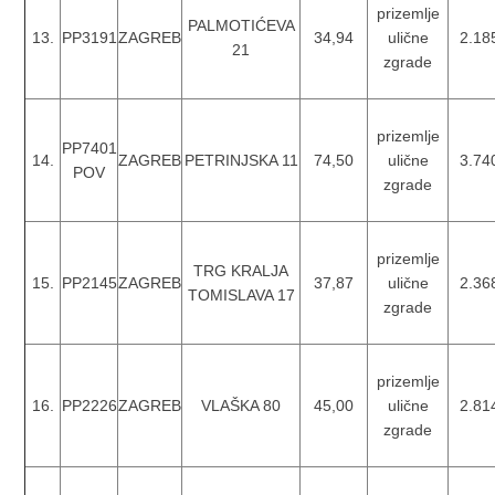
prizemlje
PALMOTIĆEVA
13.
PP3191
ZAGREB
34,94
ulične
2.18
21
zgrade
prizemlje
PP7401
14.
ZAGREB
PETRINJSKA 11
74,50
ulične
3.74
POV
zgrade
prizemlje
TRG KRALJA
15.
PP2145
ZAGREB
37,87
ulične
2.36
TOMISLAVA 17
zgrade
prizemlje
16.
PP2226
ZAGREB
VLAŠKA 80
45,00
ulične
2.81
zgrade