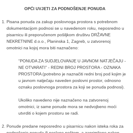
OPĆI UVJETI ZA PODNOŠENJE PONUDA
Pisana ponuda za zakup poslovnoga prostora s potrebnom
dokumentacijom podnosi se u navedenom roku, neposredno u
pisarnicu ili preporučenom pošiljkom društvu DRŽAVNE
NEKRETNINE d.o.o., Planinska 1, Zagreb, u zatvorenoj
omotnici na kojoj mora biti naznačeno:
“PONUDA ZA SUDJELOVANJE U JAVNOM NATJEČAJU -
NE OTVARATI” - REDNI BROJ PROSTORA - OZNAKA
PROSTORA (potrebno je naznačiti redni broj pod kojim je
u javnom natječaju naveden poslovni prostor, odnosno
oznaku poslovnoga prostora za koji se ponuda podnosi).
Ukoliko navedeno nije naznačeno na zatvorenoj
omotnici, iz same ponude mora se nedvojbeno moći
utvrditi o kojem prostoru se radi.
Ponude predane neposredno u pisarnicu nakon isteka roka za
podnošenje ponuda ili poslane poštom, a zaprimljene nakon