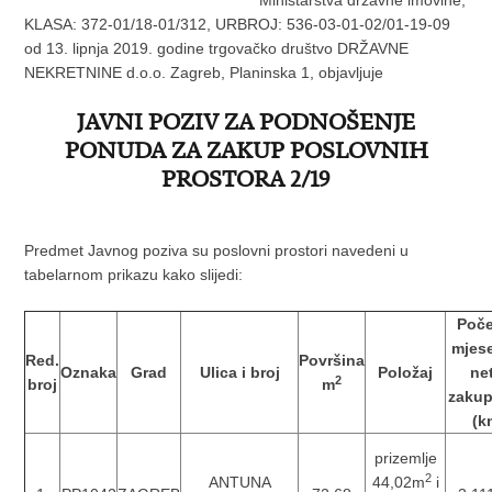
Ministarstva državne imovine,
KLASA: 372-01/18-01/312, URBROJ: 536-03-01-02/01-19-09
od 13. lipnja 2019. godine trgovačko društvo DRŽAVNE
NEKRETNINE d.o.o. Zagreb, Planinska 1, objavljuje
JAVNI POZIV ZA PODNOŠENJE
PONUDA ZA ZAKUP POSLOVNIH
PROSTORA 2/19
Predmet Javnog poziva su poslovni prostori navedeni u
tabelarnom prikazu kako slijedi:
Poče
mjes
Red.
Površina
Oznaka
Grad
Ulica i broj
Položaj
ne
2
broj
m
zakup
(k
prizemlje
2
ANTUNA
44,02m
i