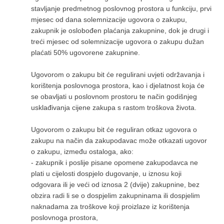
stavljanje predmetnog poslovnog prostora u funkciju, prvi
mjesec od dana solemnizacije ugovora o zakupu,
zakupnik je oslobođen plaćanja zakupnine, dok je drugi i
treći mjesec od solemnizacije ugovora o zakupu dužan
plaćati 50% ugovorene zakupnine.
Ugovorom o zakupu bit će regulirani uvjeti održavanja i
korištenja poslovnoga prostora, kao i djelatnost koja će
se obavljati u poslovnom prostoru te način godišnjeg
usklađivanja cijene zakupa s rastom troškova života.
Ugovorom o zakupu bit će reguliran otkaz ugovora o
zakupu na način da zakupodavac može otkazati ugovor
o zakupu, između ostaloga, ako:
- zakupnik i poslije pisane opomene zakupodavca ne
plati u cijelosti dospjelo dugovanje, u iznosu koji
odgovara ili je veći od iznosa 2 (dvije) zakupnine, bez
obzira radi li se o dospjelim zakupninama ili dospjelim
naknadama za troškove koji proizlaze iz korištenja
poslovnoga prostora,