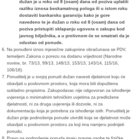
dužan je u roku od 8 (osam) dana od poziva uplatiti
razliku iznosa beskamatnog pologa ili u istom roku
dostaviti bankarsku garanciju kako je gore
navedeno te je dužan u roku od 8 (osam) dana od
poziva pristupiti sklapanju ugovora o zakupu kod
javnog bilježnika, a u protivnom će se smatrati da je
odustao od ponude.
Na ponuđeni iznos mjesečne zakupnine obračunava se PDV,
temeljem Zakona o porezu na dodanu vrijednost (Narodne
novine, br. 73/13, 99/13, 148/13, 153/13, 143/14, 115/16,
106/18).
Ponuditelj je u svojoj ponudi dužan navesti djelatnost koju će
obavljati u poslovnom prostoru, koja mora biti dopuštena
sukladno propisima. Zakupodavac nije odgovoran za ishođenje
uvjerenja o minimalnim tehničkim uvjetima za predložene
djelatnosti, ni za druga uvjerenja ili dozvole, ni za
dokumentaciju koja je potrebna za ishođenje istih. Ponuditelj je
dužan prije podnošenja ponude utvrditi koja se djelatnost može
obavljati u poslovnom prostoru za koji ima namjeru podnijeti
ponudu.
Pravo na podnošenje ponuda imaju pravne osobe te fizičke