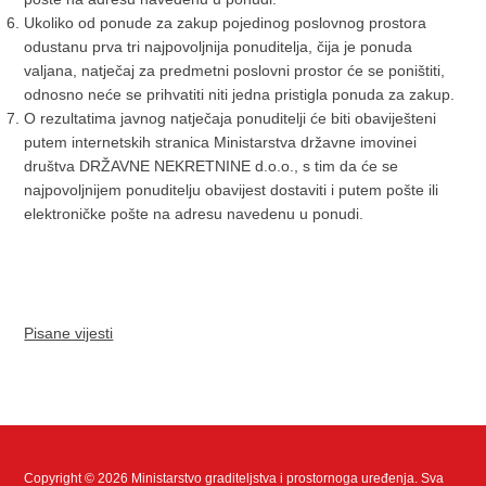
Ukoliko od ponude za zakup pojedinog poslovnog prostora
odustanu prva tri najpovoljnija ponuditelja, čija je ponuda
valjana, natječaj za predmetni poslovni prostor će se poništiti,
odnosno neće se prihvatiti niti jedna pristigla ponuda za zakup.
O rezultatima javnog natječaja ponuditelji će biti obaviješteni
putem internetskih stranica Ministarstva državne imovinei
društva DRŽAVNE NEKRETNINE d.o.o., s tim da će se
najpovoljnijem ponuditelju obavijest dostaviti i putem pošte ili
elektroničke pošte na adresu navedenu u ponudi.
Pisane vijesti
Copyright © 2026 Ministarstvo graditeljstva i prostornoga uređenja. Sva