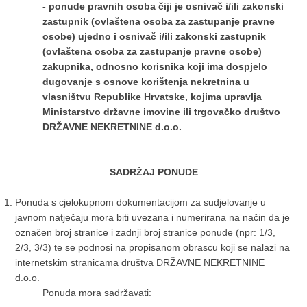
- ponude pravnih osoba čiji je osnivač i/ili zakonski
zastupnik (
ovlaštena osoba za zastupanje pravne
osobe) ujedno i osnivač i/ili zakonski zastupnik
(
ovlaštena osoba za zastupanje pravne osobe)
zakupnika, odnosno korisnika koji ima dospjelo
dugovanje s osnove korištenja nekretnina u
vlasništvu Republike Hrvatske, kojima upravlja
Ministarstvo državne imovine ili trgovačko društvo
DRŽAVNE NEKRETNINE d.o.o.
SADRŽAJ PONUDE
Ponuda s cjelokupnom dokumentacijom za sudjelovanje u
javnom natječaju mora biti uvezana i numerirana na način da je
označen broj stranice i zadnji broj stranice ponude (npr: 1/3,
2/3, 3/3) te se podnosi na propisanom obrascu koji se nalazi na
internetskim stranicama društva DRŽAVNE NEKRETNINE
d.o.o.
Ponuda mora sadržavati: