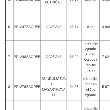
PETRIĆA 3
6.
PP1247
ZAGREB
GAJEVA 6
35,14
II kat
3.80
prizemlje
zgrade
(ugao
7.
PP1248
ZAGREB
GAJEVA 6
86,90
7.02
Gajeve i
Tesline
ulice)
GUNDULIĆEVA
prizemlje i
19 I
podrum
8.
PP1279
ZAGREB
94,06
5.97
MASARYKOVA
ulične
17
zgrade
prizemlje