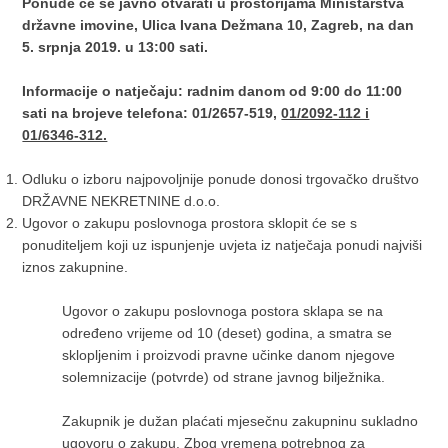
Ponude će se javno otvarati u prostorijama Ministarstva
državne imovine, Ulica Ivana Dežmana 10, Zagreb, na dan
5. srpnja 2019. u 13:00 sati.
Informacije o natječaju: radnim danom od 9:00 do 11:00
sati na brojeve telefona: 01/2657-519,
01/2092-112 i
01/6346-312.
Odluku o izboru najpovoljnije ponude donosi trgovačko društvo
DRŽAVNE NEKRETNINE d.o.o.
Ugovor o zakupu poslovnoga prostora sklopit će se s
ponuditeljem koji uz ispunjenje uvjeta iz natječaja ponudi najviši
iznos zakupnine.
Ugovor o zakupu poslovnoga postora sklapa se na
određeno vrijeme od 10 (deset) godina, a smatra se
sklopljenim i proizvodi pravne učinke danom njegove
solemnizacije (potvrde) od strane javnog bilježnika.
Zakupnik je dužan plaćati mjesečnu zakupninu sukladno
ugovoru o zakupu. Zbog vremena potrebnog za