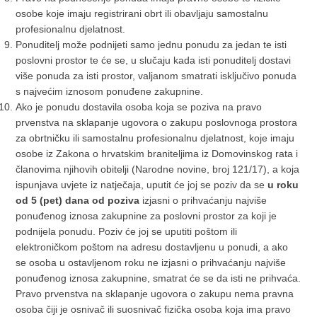
osobe koje imaju registrirani obrt ili obavljaju samostalnu
profesionalnu djelatnost.
Ponuditelj može podnijeti samo jednu ponudu za jedan te isti
poslovni prostor te će se, u slučaju kada isti ponuditelj dostavi
više ponuda za isti prostor, valjanom smatrati isključivo ponuda
s najvećim iznosom ponuđene zakupnine.
Ako je ponudu dostavila osoba koja se poziva na pravo
prvenstva na sklapanje ugovora o zakupu poslovnoga prostora
za obrtničku ili samostalnu profesionalnu djelatnost, koje imaju
osobe iz Zakona o hrvatskim braniteljima iz Domovinskog rata i
članovima njihovih obitelji (Narodne novine, broj 121/17), a koja
ispunjava uvjete iz natječaja, uputit će joj se poziv da se
u roku
od 5 (pet) dana od poziva
izjasni o prihvaćanju najviše
ponuđenog iznosa zakupnine za poslovni prostor za koji je
podnijela ponudu. Poziv će joj se uputiti poštom ili
elektroničkom poštom na adresu dostavljenu u ponudi, a ako
se osoba u ostavljenom roku ne izjasni o prihvaćanju najviše
ponuđenog iznosa zakupnine, smatrat će se da isti ne prihvaća.
Pravo prvenstva na sklapanje ugovora o zakupu nema pravna
osoba čiji je osnivač ili suosnivač fizička osoba koja ima pravo