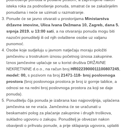
isteka roka za podnošenje ponuda, smatrat će se zakašnjelim
ponudama i neće se uzimati u razmatranje.
Ponude će se javno otvarati u prostorijama
Ministarstva
državne imovine, Ulica Ivana Dežmana 10, Zagreb, dana 5.
srpnja 2019. u 13:00 sati
, a na otvaranju ponuda mogu biti
nazočni ponuditelji ili od njih ovlaštene osobe uz valjanu
punomoć.
Osobe koje sudjeluju u javnom natječaju moraju položiti
jamčevinu u trostrukom iznosu početnog iznosa zakupnine.
Iznos jamčevine uplaćuje se u korist društva DRŽAVNE
NEKRETNINE d.o.o., na račun broj
HR0223900011100807245
,
model: 00,
s pozivom na broj
21471-118- broj poslovnoga
prostora
(broj poslovnoga prostora je broj iz gornje tablice, a
odnosi se na redni broj poslovnoga prostora za koji se daje
ponuda).
Ponuditelju čija ponuda je izabrana kao najpovoljnija, uplaćena
jamčevina se ne vraća. Jamčevina će se uračunati u
beskamatni polog za plaćanje zakupnine i drugih troškova,
sukladno ugovoru o zakupu. Ponuditelj je obvezan nakon
obavijesti o prihvatu ponude, a prije sklapanja ugovora, uplatiti