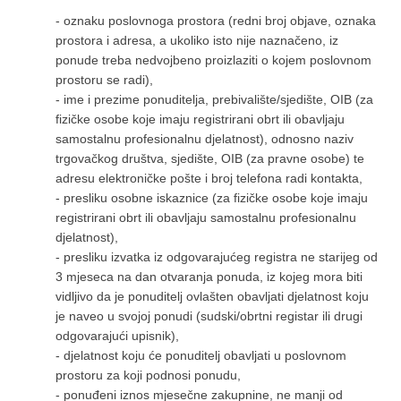
- oznaku poslovnoga prostora (redni broj objave, oznaka
prostora i adresa, a ukoliko isto nije naznačeno, iz
ponude treba nedvojbeno proizlaziti o kojem poslovnom
prostoru se radi),
- ime i prezime ponuditelja, prebivalište/sjedište, OIB (za
fizičke osobe koje imaju registrirani obrt ili obavljaju
samostalnu profesionalnu djelatnost), odnosno naziv
trgovačkog društva, sjedište, OIB (za pravne osobe) te
adresu elektroničke pošte i broj telefona radi kontakta,
- presliku osobne iskaznice (za fizičke osobe koje imaju
registrirani obrt ili obavljaju samostalnu profesionalnu
djelatnost),
- presliku izvatka iz odgovarajućeg registra ne starijeg od
3 mjeseca na dan otvaranja ponuda, iz kojeg mora biti
vidljivo da je ponuditelj ovlašten obavljati djelatnost koju
je naveo u svojoj ponudi (sudski/obrtni registar ili drugi
odgovarajući upisnik),
- djelatnost koju će ponuditelj obavljati u poslovnom
prostoru za koji podnosi ponudu,
- ponuđeni iznos mjesečne zakupnine, ne manji od