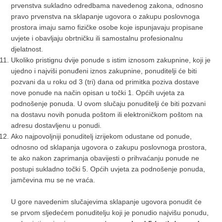
prvenstva sukladno odredbama navedenog zakona, odnosno
pravo prvenstva na sklapanje ugovora o zakupu poslovnoga
prostora imaju samo fizičke osobe koje ispunjavaju propisane
uvjete i obavljaju obrtničku ili samostalnu profesionalnu
djelatnost.
Ukoliko pristignu dvije ponude s istim iznosom zakupnine, koji je
ujedno i najviši ponuđeni iznos zakupnine, ponuditelji će biti
pozvani da u roku od 3 (tri) dana od primitka poziva dostave
nove ponude na način opisan u točki 1. Općih uvjeta za
podnošenje ponuda. U ovom slučaju ponuditelji će biti pozvani
na dostavu novih ponuda poštom ili elektroničkom poštom na
adresu dostavljenu u ponudi.
Ako najpovoljniji ponuditelj izrijekom odustane od ponude,
odnosno od sklapanja ugovora o zakupu poslovnoga prostora,
te ako nakon zaprimanja obavijesti o prihvaćanju ponude ne
postupi sukladno točki 5. Općih uvjeta za podnošenje ponuda,
jamčevina mu se ne vraća.
U gore navedenim slučajevima sklapanje ugovora ponudit će
se prvom sljedećem ponuditelju koji je ponudio najvišu ponudu,