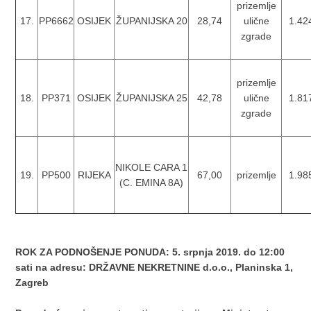
prizemlje
17.
PP6662
OSIJEK
ŽUPANIJSKA 20
28,74
ulične
1.42
zgrade
prizemlje
18.
PP371
OSIJEK
ŽUPANIJSKA 25
42,78
ulične
1.81
zgrade
NIKOLE CARA 1
19.
PP500
RIJEKA
67,00
prizemlje
1.98
(C. EMINA 8A)
ROK ZA PODNOŠENJE PONUDA: 5. srpnja 2019. do 12:00
sati na adresu: DRŽAVNE NEKRETNINE d.o.o., Planinska 1,
Zagreb