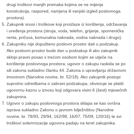
drugi troškovi manjih preinaka kojima se ne mijenja
konstrukcija, raspored, namjena ili vanjski izgled poslovnoga
prostora).
Zakupnik snosi i troškove koji proizlaze iz korištenja, održavanja
i uređenja prostora (struja, voda, telefon, grijanje, spomenička
renta, pričuva, komunalna naknada, vodna naknada i drugo).
Zakupniku nije dopušteno poslovni prostor dati u podzakup.
Ako poslovni prostor bude dan u podzakup ili ako zakupnik
sklopi pravni posao s trećom osobom kojim se utječe na
korištenje poslovnoga prostora, ugovor o zakupu raskida se po
sili zakona sukladno članku 44. Zakona o upravljanju državnom
imovinom (Narodne novine, br. 52/18). Ako zakupnik postupi
suprotno odredbama o zabrani podzakupa, obvezuje se platiti
ugovornu kaznu u iznosu koji odgovara visini 6 (šest) mjesečnih
zakupnina.
Ugovor o zakupu poslovnoga prostora sklapa se kao ovršna
isprava sukladno Zakonu o javnom bilježništvu (Narodne
novine, br. 78/93, 29/94, 162/98, 16/07, 75/09, 120/16) te svi
troškovi solemnizacije ugovora padaju na teret zakupnika.