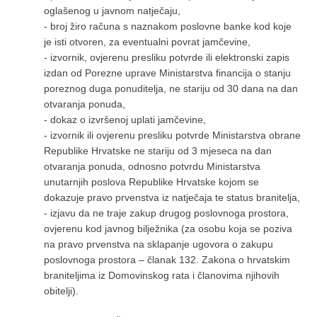
oglašenog u javnom natječaju,
- broj žiro računa s naznakom poslovne banke kod koje
je isti otvoren, za eventualni povrat jamčevine,
- izvornik, ovjerenu presliku potvrde ili elektronski zapis
izdan od Porezne uprave Ministarstva financija o stanju
poreznog duga ponuditelja, ne stariju od 30 dana na dan
otvaranja ponuda,
- dokaz o izvršenoj uplati jamčevine,
- izvornik ili ovjerenu presliku potvrde Ministarstva obrane
Republike Hrvatske ne stariju od 3 mjeseca na dan
otvaranja ponuda, odnosno potvrdu Ministarstva
unutarnjih poslova Republike Hrvatske kojom se
dokazuje pravo prvenstva iz natječaja te status branitelja,
- izjavu da ne traje zakup drugog poslovnoga prostora,
ovjerenu kod javnog bilježnika (za osobu koja se poziva
na pravo prvenstva na sklapanje ugovora o zakupu
poslovnoga prostora – članak 132. Zakona o hrvatskim
braniteljima iz Domovinskog rata i članovima njihovih
obitelji).