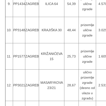
9.
PP1434
ZAGREB
ILICA 64
54,39
ulične
4.57
zgrade
prizemlje
10.
PP3148
ZAGREB
KRAJIŠKA 30
48,44
ulične
3.02
zgrade
prizemlje
KRIŽANIĆEVA
11.
PP1577
ZAGREB
25,73
ulične
1.60
15
zgrade
ulično
prizemlje
MASARYKOVA
zgrade
12.
PP3021
ZAGREB
28,67
2.53
23/21
(desno od
ulaza u
zgradu)