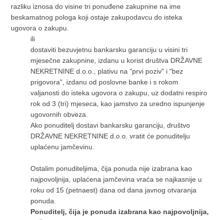
razliku iznosa do visine tri ponuđene zakupnine na ime
beskamatnog pologa koji ostaje zakupodavcu do isteka
ugovora o zakupu.
ili
dostaviti bezuvjetnu bankarsku garanciju u visini tri
mjesečne zakupnine, izdanu u korist društva DRŽAVNE
NEKRETNINE d.o.o., plativu na "prvi poziv" i "bez
prigovora", izdanu od poslovne banke i s rokom
valjanosti do isteka ugovora o zakupu, uz dodatni respiro
rok od 3 (tri) mjeseca, kao jamstvo za uredno ispunjenje
ugovornih obveza.
Ako ponuditelj dostavi bankarsku garanciju, društvo
DRŽAVNE NEKRETNINE d.o.o. vratit će ponuditelju
uplaćenu jamčevinu.
Ostalim ponuditeljima, čija ponuda nije izabrana kao
najpovoljnija, uplaćena jamčevina vraća se najkasnije u
roku od 15 (petnaest) dana od dana javnog otvaranja
ponuda.
Ponuditelj, čija je ponuda izabrana kao najpovoljnija,