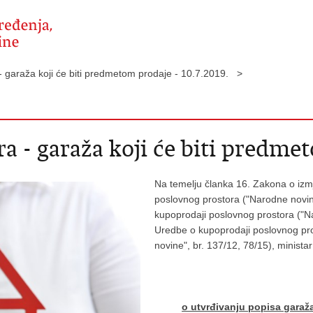
- garaža koji će biti predmetom prodaje - 10.7.2019. >
a - garaža koji će biti predmet
Na temelju članka 16. Zakona o iz
poslovnog prostora ("Narodne novine
kupoprodaji poslovnog prostora ("Nar
Uredbe o kupoprodaji poslovnog pro
novine", br. 137/12, 78/15), minista
o utvrđivanju popisa garaža