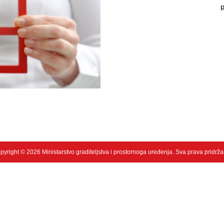
pyright © 2026 Ministarstvo graditeljstva i prostornoga uređenja. Sva prava pridrža