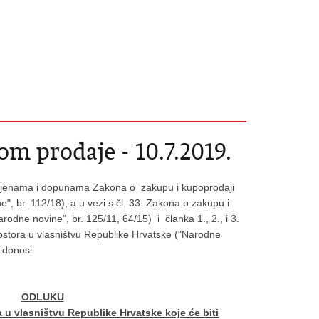
om prodaje - 10.7.2019.
mjenama i dopunama Zakona o zakupu i kupoprodaji
", br. 112/18), a u vezi s čl. 33. Zakona o zakupu i
odne novine", br. 125/11, 64/15) i članka 1., 2., i 3.
stora u vlasništvu Republike Hrvatske ("Narodne
r donosi
ODLUKU
 u vlasništvu Republike Hrvatske koje će biti