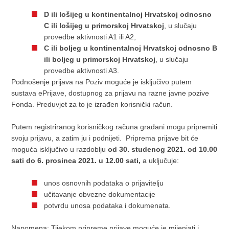
D ili lošijeg u kontinentalnoj Hrvatskoj odnosno
C ili lošijeg u primorskoj Hrvatskoj
, u slučaju
provedbe aktivnosti A1 ili A2,
C ili boljeg u kontinentalnoj Hrvatskoj odnosno B
ili boljeg u primorskoj Hrvatskoj
, u slučaju
provedbe aktivnosti A3.
Podnošenje prijava na Poziv moguće je isključivo putem
sustava ePrijave, dostupnog za prijavu na razne javne pozive
Fonda. Preduvjet za to je izrađen korisnički račun.
Putem registriranog korisničkog računa građani mogu pripremiti
svoju prijavu, a zatim ju i podnijeti. Priprema prijave bit će
moguća isključivo u razdoblju
od 30. studenog 2021. od 10.00
sati do 6. prosinca 2021. u 12.00 sati,
a uključuje:
unos osnovnih podataka o prijavitelju
učitavanje obvezne dokumentacije
potvrdu unosa podataka i dokumenata.
Napomena: Tijekom pripreme prijave moguće je mijenjati i