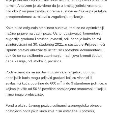
koje je trebalo započeti sredinom listopada odgođeno je za novi
termin. Analizom je utvrđeno da je u kratkoj jedinici vremena
bilo oko 2 milijuna zahtjeva prema sustavu e-Prijave pa je takva
preopterećenost uzrokovala zagušenje aplikacije.
Kako bi se osigurala stabilnost sustava, radi se na optimizaciji
načina prijave na Javni poziv. Uz to, uvažavajući komentare i
sugestije građana i stručne javnosti, odlučeno je kako će svi
zainteresirani od 30. studenog 2021. u sustavu
e-Prijave
moći
ispuniti prijavni obrazac te učitati svu potrebnu dokumentaciju,
dok će se sa službenim zaprimanjem zahtjeva krenuti tjedan
dana kasnije, od utorka 7. prosinca.
Podsjećamo da se na Javni poziv za energetsku obnovu
obiteljskih kuća mogu prijaviti građani koji su vlasnici ili
2
suvlasnici kuća površine do 600 m
ili do 3 stambene jedinice, u
kojima je više od 50 % površine namijenjeno stanovanju i koji u
njima imaju prebivalište.
Fond u okviru Javnog poziva sufinancira energetsku obnovu
postojećih obiteljskih kuća koje nisu oštećene u potresu,