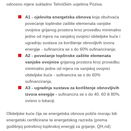
odnosno mjere sukladno Tehničkim uvjetima Poziva.
A1 - cjelovita energetska obnova
koja obuhvaća
povećanje toplinske zaštite elemenata vanjske
ovojnice grijanog prostora kroz provedbu minimalno
jedne od mjera na vanjskoj ovojnici obiteljske kuće i
ugradnju sustava za korištenje obnovljivih izvora
energije - sufinancira se s do 60% sufinanciranja;
A2 - povećanje toplinske zaštite elemenata
vanjske ovojnice
grijanog prostora kroz provedbu
minimalno jedne od mjera na vanjskoj ovojnici
obiteljske kuće - sufinancira se s do 60%
sufinanciranja;
A3 - ugradnja sustava za korištenje obnovljivih
izvora energije -
sufinancira se s do 40, 60 ili 80%,
ovisno o lokaciji.
Obiteljske kuće čija se energetska obnova potiče moraju biti
energetski certificirane te energetskog razreda (prema
godišnjoj potrebnoj toplinskoj energiji za grijanje, QH,nd):