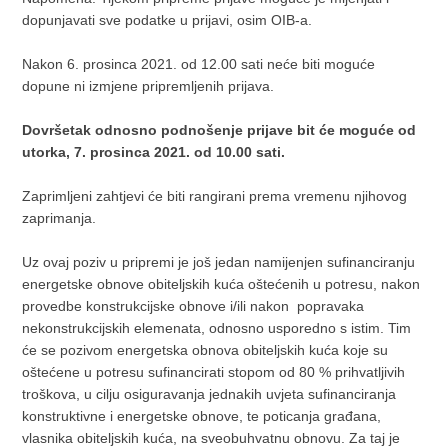
dopunjavati sve podatke u prijavi, osim OIB-a.
Nakon 6. prosinca 2021. od 12.00 sati neće biti moguće
dopune ni izmjene pripremljenih prijava.
Dovršetak odnosno podnošenje prijave bit će moguće od
utorka, 7. prosinca 2021. od 10.00 sati.
Zaprimljeni zahtjevi će biti rangirani prema vremenu njihovog
zaprimanja.
Uz ovaj poziv u pripremi je još jedan namijenjen sufinanciranju
energetske obnove obiteljskih kuća oštećenih u potresu, nakon
provedbe konstrukcijske obnove i/ili nakon popravaka
nekonstrukcijskih elemenata, odnosno usporedno s istim. Tim
će se pozivom energetska obnova obiteljskih kuća koje su
oštećene u potresu sufinancirati stopom od 80 % prihvatljivih
troškova, u cilju osiguravanja jednakih uvjeta sufinanciranja
konstruktivne i energetske obnove, te poticanja građana,
vlasnika obiteljskih kuća, na sveobuhvatnu obnovu. Za taj je