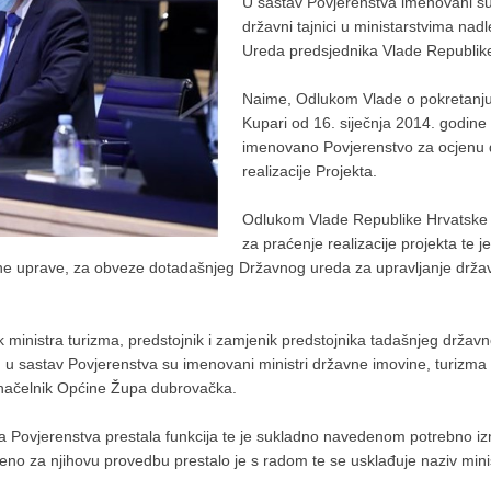
U sastav Povjerenstva imenovani su 
državni tajnici u ministarstvima na
Ureda predsjednika Vlade Republik
Naime, Odlukom Vlade o pokretanju p
Kupari od 16. siječnja 2014. godine 
imenovano Povjerenstvo za ocjenu do
realizacije Projekta.
Odlukom Vlade Republike Hrvatske o
za praćenje realizacije projekta te 
ržavne uprave, za obveze dotadašnjeg Državnog ureda za upravljanje dr
k ministra turizma, predstojnik i zamjenik predstojnika tadašnjeg drž
sastav Povjerenstva su imenovani ministri državne imovine, turizma i m
e načelnik Općine Župa dubrovačka.
Povjerenstva prestala funkcija te je sukladno navedenom potrebno izmij
no za njihovu provedbu prestalo je s radom te se usklađuje naziv mini