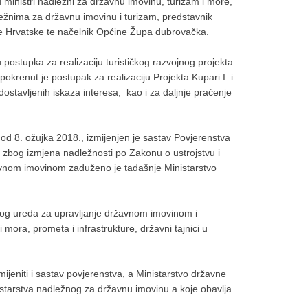
ministri nadležni za državnu imovinu, turizam i more,
dležnima za državnu imovinu i turizam, predstavnik
e Hrvatske te načelnik Općine Župa dubrovačka.
ostupka za realizaciju turističkog razvojnog projekta
pokrenut je postupak za realizaciju Projekta Kupari I. i
stavljenih iskaza interesa, kao i za daljnje praćenje
d 8. ožujka 2018., izmijenjen je sastav Povjerenstva
je zbog izmjena nadležnosti po Zakonu o ustrojstvu i
žavnom imovinom zaduženo je tadašnje Ministarstvo
avnog ureda za upravljanje državnom imovinom i
ora, prometa i infrastrukture, državni tajnici u
eniti i sastav povjerenstva, a Ministarstvo državne
starstva nadležnog za državnu imovinu a koje obavlja