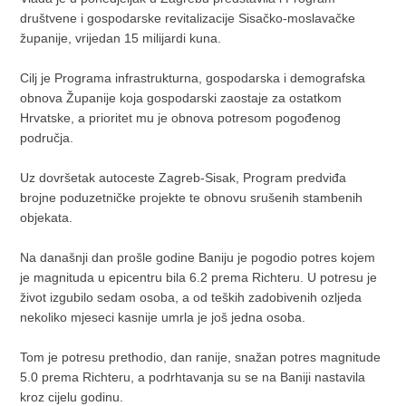
društvene i gospodarske revitalizacije Sisačko-moslavačke
županije, vrijedan 15 milijardi kuna.
Cilj je Programa infrastrukturna, gospodarska i demografska
obnova Županije koja gospodarski zaostaje za ostatkom
Hrvatske, a prioritet mu je obnova potresom pogođenog
područja.
Uz dovršetak autoceste Zagreb-Sisak, Program predviđa
brojne poduzetničke projekte te obnovu srušenih stambenih
objekata.
Na današnji dan prošle godine Baniju je pogodio potres kojem
je magnituda u epicentru bila 6.2 prema Richteru. U potresu je
život izgubilo sedam osoba, a od teških zadobivenih ozljeda
nekoliko mjeseci kasnije umrla je još jedna osoba.
Tom je potresu prethodio, dan ranije, snažan potres magnitude
5.0 prema Richteru, a podrhtavanja su se na Baniji nastavila
kroz cijelu godinu.