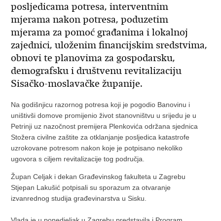
posljedicama potresa, interventnim
mjerama nakon potresa, poduzetim
mjerama za pomoć građanima i lokalnoj
zajednici, uloženim financijskim sredstvima,
obnovi te planovima za gospodarsku,
demografsku i društvenu revitalizaciju
Sisačko-moslavačke županije.
Na godišnjicu razornog potresa koji je pogodio Banovinu i
uništivši domove promijenio život stanovništvu u srijedu je u
Petrinji uz nazočnost premijera Plenkovića održana sjednica
Stožera civilne zaštite za otklanjanje posljedica katastrofe
uzrokovane potresom nakon koje je potpisano nekoliko
ugovora s ciljem revitalizacije tog područja.
Župan Celjak i dekan Građevinskog fakulteta u Zagrebu
Stjepan Lakušić potpisali su sporazum za otvaranje
izvanrednog studija građevinarstva u Sisku.
Vlada je u ponedjeljak u Zagrebu predstavila i Program