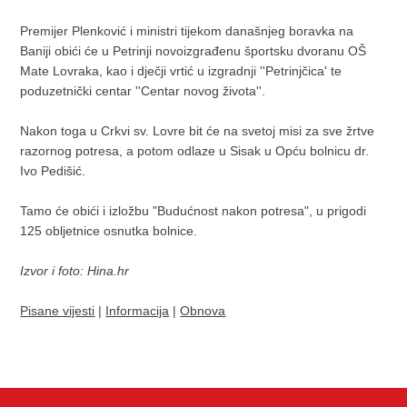
Premijer Plenković i ministri tijekom današnjeg boravka na
Baniji obići će u Petrinji novoizgrađenu športsku dvoranu OŠ
Mate Lovraka, kao i dječji vrtić u izgradnji ''Petrinjčica' te
poduzetnički centar ''Centar novog života''.
Nakon toga u Crkvi sv. Lovre bit će na svetoj misi za sve žrtve
razornog potresa, a potom odlaze u Sisak u Opću bolnicu dr.
Ivo Pedišić.
Tamo će obići i izložbu "Budućnost nakon potresa", u prigodi
125 obljetnice osnutka bolnice.
Izvor i foto: Hina.hr
Pisane vijesti
|
Informacija
|
Obnova