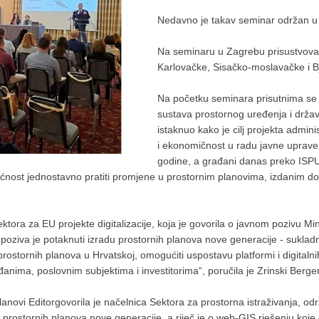
Nedavno je takav seminar održan u Ri
Na seminaru u Zagrebu prisustvova
Karlovačke, Sisačko-moslavačke i B
Na početku seminara prisutnima se 
sustava prostornog uređenja i držav
istaknuo kako je cilj projekta admini
i ekonomičnost u radu javne uprave.
godine, a građani danas preko ISPU
nost jednostavno pratiti promjene u prostornim planovima, izdanim dozv
tora za EU projekte digitalizacije, koja je govorila o javnom pozivu Mini
 poziva je potaknuti izradu prostornih planova nove generacije - sukla
de prostornih planova u Hrvatskoj, omogućiti uspostavu platformi i digital
anima, poslovnim subjektima i investitorima“, poručila je Zrinski Berger
novi Editorgovorila je načelnica Sektora za prostorna istraživanja, održ
 prostornih planova nove generacije, a riječ je o web-GIS rješenju koje ć