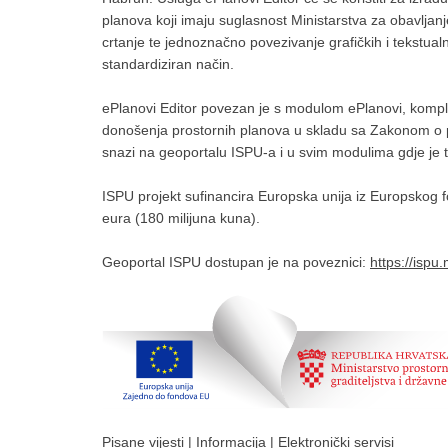
planova koji imaju suglasnost Ministarstva za obavljan
crtanje te jednoznačno povezivanje grafičkih i tekstualn
standardiziran način.
ePlanovi Editor povezan je s modulom ePlanovi, kompl
donošenja prostornih planova u skladu sa Zakonom o pro
snazi na geoportalu ISPU-a i u svim modulima gdje je t
ISPU projekt sufinancira Europska unija iz Europskog f
eura (180 milijuna kuna).
Geoportal ISPU dostupan je na poveznici:
https://ispu
Pisane vijesti
|
Informacija
|
Elektronički servisi