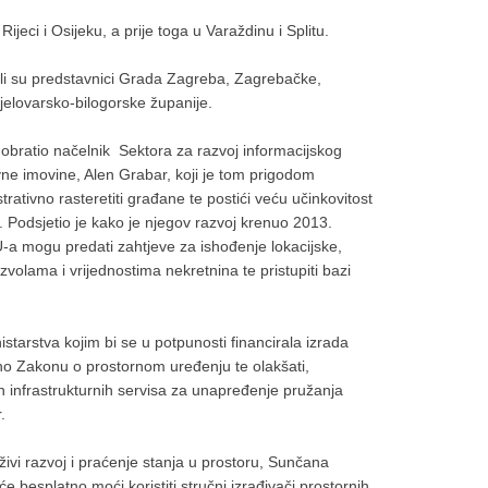
jeci i Osijeku, a prije toga u Varaždinu i Splitu.
li su predstavnici Grada Zagreba, Zagrebačke,
jelovarsko-bilogorske županije.
obratio načelnik Sektora za razvoj informacijskog
ne imovine, Alen Grabar, koji je tom prigodom
strativno rasteretiti građane te postići veću učinkovitost
 Podsjetio je kako je njegov razvoj krenuo 2013.
-a mogu predati zahtjeve za ishođenje lokacijske,
olama i vrijednostima nekretnina te pristupiti bazi
starstva kojim bi se u potpunosti financirala izrada
dno Zakonu o prostornom uređenju te olakšati,
nih infrastrukturnih servisa za unapređenje pružanja
.
ivi razvoj i praćenje stanja u prostoru, Sunčana
e besplatno moći koristiti stručni izrađivači prostornih