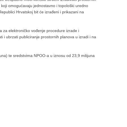
ti koji omogućavaju jednostavno i topološki uredno
epublici Hrvatskoj bit će izrađeni i prikazani na
 za elektroničko vođenje procedure izrade i
 ubrzati publiciranje prostornih planova u izradi i na
 kuna) te sredstvima NPOO-a u iznosu od 23,9 milijuna