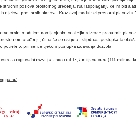
je stručnih poslova prostornog uređenja. Na raspolaganju će im biti ala
ih dijelova prostornih planova. Kroz ovaj modul svi prostorni planovi u R
emetarnim modulom namijenjenim nositeljima izrade prostornih planova
stornom uređenju, čime će se osigurati slijednost postupka te olakšati i
o potrebno, primjerice tijekom postupka izdavanja dozvola.
onda za regionalni razvoj u iznosu od 14,7 milijuna eura (111 milijuna
.mgipu.hr/