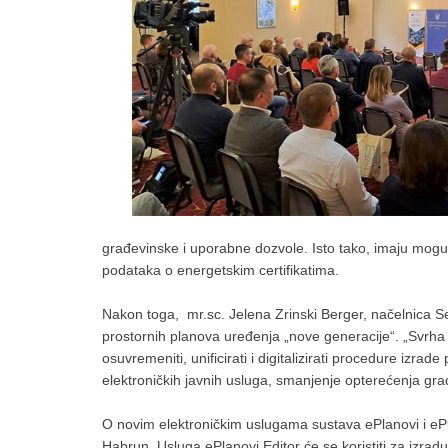
građevinske i uporabne dozvole. Isto tako, imaju moguć
podataka o energetskim certifikatima.
Nakon toga, mr.sc. Jelena Zrinski Berger, načelnica Sek
prostornih planova uređenja „nove generacije“. „Svrha
osuvremeniti, unificirati i digitalizirati procedure izra
elektroničkih javnih usluga, smanjenje opterećenja građ
O novim elektroničkim uslugama sustava ePlanovi i ePla
Habrun. Usluga ePlanovi Editor će se koristiti za izradu