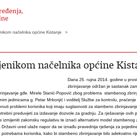
nikom načelnika općine Kistanje >
enikom načelnika općine Kist
Dana 25. rujna 2014. godine u pro
zbrinjavanje održan je sastanak zam
injavanje gđe. Mirele Stanić-Popović zbog problema stambenog zbrinja
im jedinicama g. Petar Mrkonjić i voditelj Službe za kontrolu, praćenje
aknuti problemi korisnika koji imaju suglasnosti za stambeno zbrinjavanj
otrebni preduvjeti za izdavanje dozvole za gradnju. Za rješavanje ovih 
 izmijeniti zakonsku regulativu te iznaći alternativni model stambenog
 Državni ured ulaže napor da se iznađu pravednija rješenja za pojedine
potrebama korisnika, kako bi stambeno zbrinjavanje bilo adekvatno rije