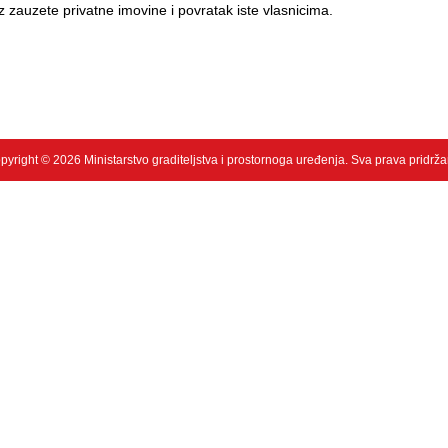
 iz zauzete privatne imovine i povratak iste vlasnicima.
pyright © 2026 Ministarstvo graditeljstva i prostornoga uređenja. Sva prava pridrža