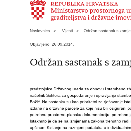
Naslovnica >
Vijesti >
Održan sastanak s zamje
Objavljeno: 26.09.2014.
Održan sastanak s zamj
predstojnice Državnog ureda za obnovu i stambeno zbr
načelnik Sektora za gospodarenje i upravljanje stamben
Božić.
Na sastanku su kao prioritetni za rješavanje ist
izdane na državne parcele za koje nisu bili osigurani p
potrebnu prostorno-plansku dokumentaciju, potrebno je
Istaknuto je da se na izmjenama zakona trenutno radi i
općinom Kistanje na razmjeni podataka o individualnim 