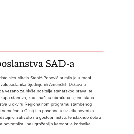
poslanstva SAD-a
stojnica Mirela Stanić-Popović primila je u radni
ja veleposlanika Sjedinjenih Američkih Država u
a vezano za bivše nositelje stanarskog prava, te
tkupa stanova, kao i načinu obračuna cijene stana.
redstva u okviru Regionalnom programu stambenog
 nemoćne u Glini) i to posebno u svijetlu povratka
dstojnici zahvalio na gostoprimstvu, te istaknuo dobru
ovratnika i najugroženijih kategorija korisnika.