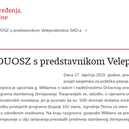
DUOSZ s predstavnikom Veleposlanstva SAD-a >
 DUOSZ s predstavnikom Vele
Dana 27. siječnja 2015. godine, pred
posjet savjetnika za politička pitan
tojnica je upoznala g. Williamsa s radom i nadležnostima Državnog ured
grama stambenog zbrinjavanja. Raspravljalo se, također, o cijenama o
ji donatorskih sredstava, jer je poznato da su SAD donirale dodatna s
edbu postojećih programa (kupnje 101 stana, izgradnje Doma za stare i
iju u određenim sredinama. Na kraju razgovora, gospodin Williams se pre
avanje u cilju rješavanja preostalih predmeta stambenog zbrinjavanja p