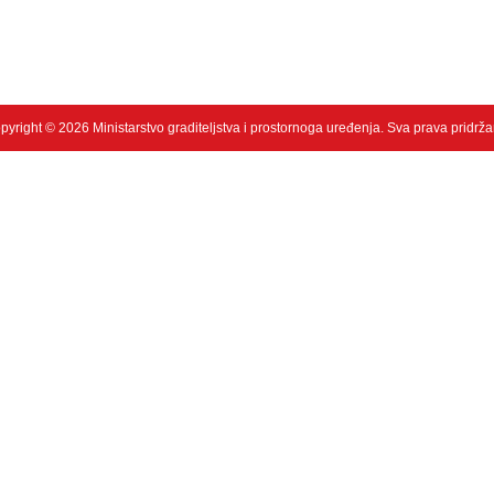
pyright © 2026 Ministarstvo graditeljstva i prostornoga uređenja. Sva prava pridrža