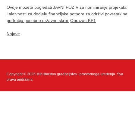
Ovdje možete pogledati JAVNI POZIV za nominiranje projekata
i aktivnosti za dodjelu financijske potpore za održivi povratak na
području posebne državne skrbi.
Obrazac-KP1
Najave
Copyright © 2026 Ministarstvo graditeljstva i prostornoga uređenja. Sva
prava pridržana.