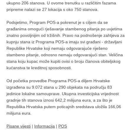
ukupno 206 stanova. U ovome trenutku u različitim fazama
pripreme nalazi se 27 lokacija s oko 750 stanova.
Podsjetimo, Program POS-a pokrenut je s ciljem da se
građanima omogući rješavanje stambenog pitanja po uvjetima
znatno povoljnijim od tržišnih. Pravo na podnošenje zahtjeva za
kupnju stana iz Programa POS-a imaju svi građani - državljani
Republike Hrvatske koji nemaju odgovarajuće riješeno
stambeno pitanje, odnosno nemaju odgovarajući stan. Veličina
stana koju kupac može kupiti ovisi o broju članova obiteljskog
kućanstva te kreditnoj sposobnosti.
Od početka provedbe Programa POS-a diljem Hrvatske
izgrađena su 9.072 stana u 290 objekata na području 83
jedinice lokalne samouprave. Ukupna investicijska vrijednost
gradnje tih stanova iznosi 642,2 milijuna eura, a za što je
Republika Hrvatska putem poticajnih sredstava uložila 166,06
milijuna eura.
Pisane vijesti
|
Informacija
|
POS