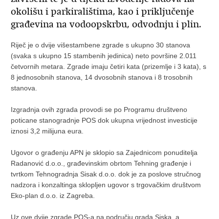
okolišu i parkiralištima, kao i priključenje
građevina na vodoopskrbu, odvodnju i plin.
Riječ je o dvije višestambene zgrade s ukupno 30 stanova
(svaka s ukupno 15 stambenih jedinica) neto površine 2.011
četvornih metara. Zgrade imaju četiri kata (prizemlje i 3 kata), s
8 jednosobnih stanova, 14 dvosobnih stanova i 8 trosobnih
stanova.
Izgradnja ovih zgrada provodi se po Programu društveno
poticane stanogradnje POS dok ukupna vrijednost investicije
iznosi 3,2 milijuna eura.
Ugovor o građenju APN je sklopio sa Zajednicom ponuditelja
Radanović d.o.o., građevinskim obrtom Tehning građenje i
tvrtkom Tehnogradnja Sisak d.o.o. dok je za poslove stručnog
nadzora i konzaltinga sklopljen ugovor s trgovačkim društvom
Eko-plan d.o.o. iz Zagreba.
Uz ove dvije zgrade POS-a na području grada Siska, a