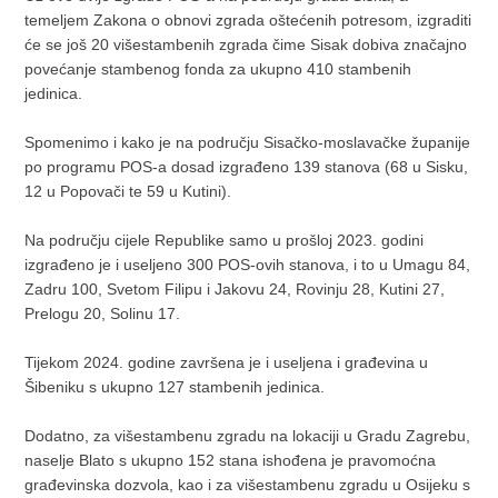
temeljem Zakona o obnovi zgrada oštećenih potresom, izgraditi
će se još 20 višestambenih zgrada čime Sisak dobiva značajno
povećanje stambenog fonda za ukupno 410 stambenih
jedinica.
Spomenimo i kako je na području Sisačko-moslavačke županije
po programu POS-a dosad izgrađeno 139 stanova (68 u Sisku,
12 u Popovači te 59 u Kutini).
Na području cijele Republike samo u prošloj 2023. godini
izgrađeno je i useljeno 300 POS-ovih stanova, i to u Umagu 84,
Zadru 100, Svetom Filipu i Jakovu 24, Rovinju 28, Kutini 27,
Prelogu 20, Solinu 17.
Tijekom 2024. godine završena je i useljena i građevina u
Šibeniku s ukupno 127 stambenih jedinica.
Dodatno, za višestambenu zgradu na lokaciji u Gradu Zagrebu,
naselje Blato s ukupno 152 stana ishođena je pravomoćna
građevinska dozvola, kao i za višestambenu zgradu u Osijeku s