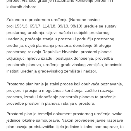
prirode, vrsnoću gradnje i racionalno korištenje prirodnih i
kulturnih dobara.
Zakonom o prostornom uređenju (Narodne novine
broj
153/13
,
65/17
,
114/18
,
39/19
,
98/19
) uređuje se sustav
prostornog uređenja: ciljevi, načela i subjekti prostornog
uređenja, praćenje stanja u prostoru i području prostornog
uređenja, uvjeti planiranja prostora, donošenje Strategije
prostornog razvoja Republike Hrvatske, prostorni planovi
uključujući njihovu izradu i postupak donošenja, provedba
prostornih planova, uređenje građevinskog zemljišta, imovinski
instituti uređenja građevinskog zemljišta i nadzor.
Prostorno planiranje je stalni proces koji obuhvaća poznavanje,
provjeru i procjenu mogućnosti korištenja, zaštite i razvoja
prostora, izradu i donošenje prostornih planova te praćenje
provedbe prostornih planova i stanja u prostoru.
Prostorni plan je temeljni dokument prostornog uređenja svake
jedinice lokalne samouprave. Nakon provedene javne rasprave
plan usvaja predstavničko tijelo jedinice lokalne samouprave, to