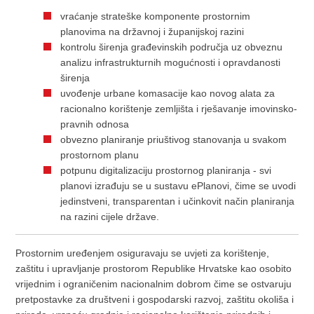
vraćanje strateške komponente prostornim
planovima na državnoj i županijskoj razini
kontrolu širenja građevinskih područja uz obveznu
analizu infrastrukturnih mogućnosti i opravdanosti
širenja
uvođenje urbane komasacije kao novog alata za
racionalno korištenje zemljišta i rješavanje imovinsko-
pravnih odnosa
obvezno planiranje priuštivog stanovanja u svakom
prostornom planu
potpunu digitalizaciju prostornog planiranja - svi
planovi izrađuju se u sustavu ePlanovi, čime se uvodi
jedinstveni, transparentan i učinkovit način planiranja
na razini cijele države.
Prostornim uređenjem osiguravaju se uvjeti za korištenje,
zaštitu i upravljanje prostorom Republike Hrvatske kao osobito
vrijednim i ograničenim nacionalnim dobrom čime se ostvaruju
pretpostavke za društveni i gospodarski razvoj, zaštitu okoliša i