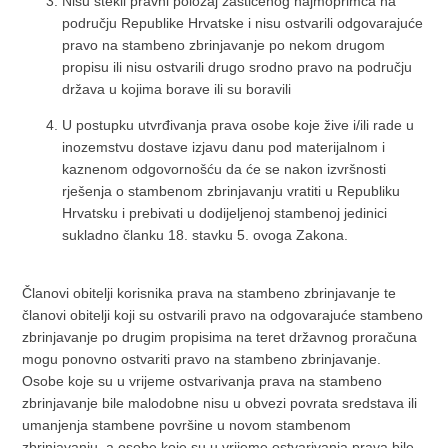
Nisu stekli pravni položaj zaštićenog najmoprimca na
području Republike Hrvatske i nisu ostvarili odgovarajuće
pravo na stambeno zbrinjavanje po nekom drugom
propisu ili nisu ostvarili drugo srodno pravo na području
država u kojima borave ili su boravili
U postupku utvrđivanja prava osobe koje žive i/ili rade u
inozemstvu dostave izjavu danu pod materijalnom i
kaznenom odgovornošću da će se nakon izvršnosti
rješenja o stambenom zbrinjavanju vratiti u Republiku
Hrvatsku i prebivati u dodijeljenoj stambenoj jedinici
sukladno članku 18. stavku 5. ovoga Zakona.
Članovi obitelji korisnika prava na stambeno zbrinjavanje te
članovi obitelji koji su ostvarili pravo na odgovarajuće stambeno
zbrinjavanje po drugim propisima na teret državnog proračuna
mogu ponovno ostvariti pravo na stambeno zbrinjavanje.
Osobe koje su u vrijeme ostvarivanja prava na stambeno
zbrinjavanje bile malodobne nisu u obvezi povrata sredstava ili
umanjenja stambene površine u novom stambenom
zbrinjavanju, a osobe koje su u vrijeme ostvarivanja prava bile