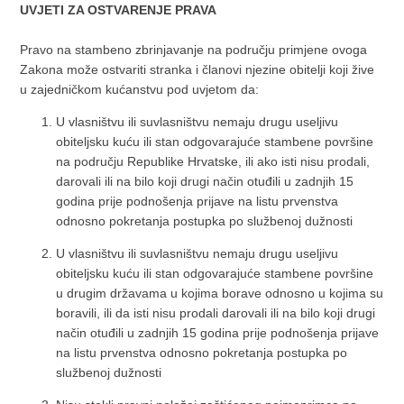
UVJETI ZA OSTVARENJE PRAVA
Pravo na stambeno zbrinjavanje na području primjene ovoga
Zakona može ostvariti stranka i članovi njezine obitelji koji žive
u zajedničkom kućanstvu pod uvjetom da:
U vlasništvu ili suvlasništvu nemaju drugu useljivu
obiteljsku kuću ili stan odgovarajuće stambene površine
na području Republike Hrvatske, ili ako isti nisu prodali,
darovali ili na bilo koji drugi način otuđili u zadnjih 15
godina prije podnošenja prijave na listu prvenstva
odnosno pokretanja postupka po službenoj dužnosti
U vlasništvu ili suvlasništvu nemaju drugu useljivu
obiteljsku kuću ili stan odgovarajuće stambene površine
u drugim državama u kojima borave odnosno u kojima su
boravili, ili da isti nisu prodali darovali ili na bilo koji drugi
način otuđili u zadnjih 15 godina prije podnošenja prijave
na listu prvenstva odnosno pokretanja postupka po
službenoj dužnosti