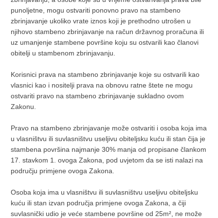
punoljetne, mogu ostvariti ponovno pravo na stambeno
zbrinjavanje ukoliko vrate iznos koji je prethodno utrošen u
njihovo stambeno zbrinjavanje na račun državnog proračuna ili
uz umanjenje stambene površine koju su ostvarili kao članovi
obitelji u stambenom zbrinjavanju.
Korisnici prava na stambeno zbrinjavanje koje su ostvarili kao
vlasnici kao i nositelji prava na obnovu ratne štete ne mogu
ostvariti pravo na stambeno zbrinjavanje sukladno ovom
Zakonu.
Pravo na stambeno zbrinjavanje može ostvariti i osoba koja ima
u vlasništvu ili suvlasništvu useljivu obiteljsku kuću ili stan čija je
stambena površina najmanje 30% manja od propisane člankom
17. stavkom 1. ovoga Zakona, pod uvjetom da se isti nalazi na
području primjene ovoga Zakona.
Osoba koja ima u vlasništvu ili suvlasništvu useljivu obiteljsku
kuću ili stan izvan područja primjene ovoga Zakona, a čiji
suvlasnički udio je veće stambene površine od 25m², ne može