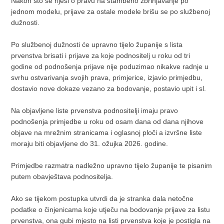
Nakon što se riješi o pravu na stambeno zbrinjavanje po
jednom modelu, prijave za ostale modele brišu se po službenoj
dužnosti.
Po službenoj dužnosti će upravno tijelo županije s lista
prvenstva brisati i prijave za koje podnositelj u roku od tri
godine od podnošenja prijave nije poduzimao nikakve radnje u
svrhu ostvarivanja svojih prava, primjerice, izjavio primjedbu,
dostavio nove dokaze vezano za bodovanje, postavio upit i sl.
Na objavljene liste prvenstva podnositelji imaju pravo
podnošenja primjedbe u roku od osam dana od dana njihove
objave na mrežnim stranicama i oglasnoj ploči a izvršne liste
moraju biti objavljene do 31. ožujka 2026. godine.
Primjedbe razmatra nadležno upravno tijelo županije te pisanim
putem obavještava podnositelja.
Ako se tijekom postupka utvrdi da je stranka dala netočne
podatke o činjenicama koje utječu na bodovanje prijave za listu
prvenstva, ona gubi mjesto na listi prvenstva koje je postigla na