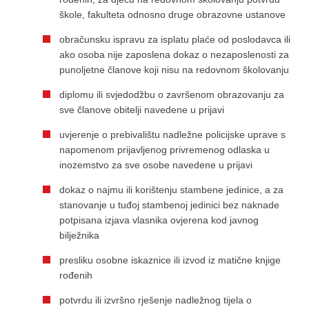
škole, fakulteta odnosno druge obrazovne ustanove
obračunsku ispravu za isplatu plaće od poslodavca ili
ako osoba nije zaposlena dokaz o nezaposlenosti za
punoljetne članove koji nisu na redovnom školovanju
diplomu ili svjedodžbu o završenom obrazovanju za
sve članove obitelji navedene u prijavi
uvjerenje o prebivalištu nadležne policijske uprave s
napomenom prijavljenog privremenog odlaska u
inozemstvo za sve osobe navedene u prijavi
dokaz o najmu ili korištenju stambene jedinice, a za
stanovanje u tuđoj stambenoj jedinici bez naknade
potpisana izjava vlasnika ovjerena kod javnog
bilježnika
presliku osobne iskaznice ili izvod iz matične knjige
rođenih
potvrdu ili izvršno rješenje nadležnog tijela o