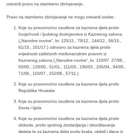
ostvariti pravo na stambeno zbrinjavanje.
Pravo na stambeno zbrinjavanje ne mogu ostvariti osobe:
Koje su pravomoćno osuđene za kaznena djela protiv
čovječnosti i ljudskog dostojanstva iz Kaznenog zakona
(„Narodne novine“, br. 125/11., 79/12., 144/12., 56/15.,
61/15., 101/17.) odnosno za kaznena djela protiv
vrijednosti zaštićenih međunarodnim pravom iz
Kaznenog zakona („Narodne novine“, br. 110/97. 27/98.,
50/00., 129/00., 51/01., 111/03., 190/03., 105/04., 84/05.,
71/06., 110/07., 152/08., 57/11.)
Koje su pravomoćno osuđene za kaznena djela protiv
Republike Hrvatske
Koje su pravomoćno osuđene za kaznena djela protiv
života i tijela
Koje su pravomoćno osuđene za kaznena djela protiv
slobode, protiv spolnog zlostavljanja i iskorištavanja
djeteta te za kaznena djela protiv braka, obitelj i djece iz