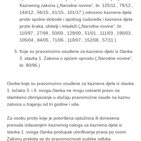
Kaznenog zakona („Narodne novine“, br. 125/11., 79/12.,
144/12., 56/15., 61/15., 101/17.) odnosno kaznena djela
protiv spolne slobode i spolnog ćudoređa i kaznena djela
protiv braka, obitelji i mladeži („Narodne novine“, br.
110/97., 27/98., 50/00., 129/00., 51/01., 111/03., 190/03.,
105/04., 84/05., 71/06., 110/07., 152/08., 57/11.)
Koje su pravomoćno osuđene za kazneno djelo iz članka
3. stavka 1. Zakona o općem oprostu („Narodne novine“,
br. 80/96.)
Osobe koje su pravomoćno osuđene za kaznena djela iz stavka
1. točaka 3. i 4. ovoga članka ne mogu ostvariti pravo na
stambeno zbrinjavanje u slučaju pravomoćne osude na kaznu
zatvora u trajanju od tri godine i više.
Za osobu protiv koje je potvrđena optužnica ili donesena
presuda izdavanjem kaznenog naloga za kaznena djela iz
stavka 1. ovoga članka postupak utvrđivanja prava po ovom
Zakonu prekida se do pravomoćnosti sudske odluke.