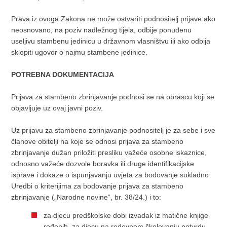
Prava iz ovoga Zakona ne može ostvariti podnositelj prijave ako
neosnovano, na poziv nadležnog tijela, odbije ponuđenu
useljivu stambenu jedinicu u državnom vlasništvu ili ako odbija
sklopiti ugovor o najmu stambene jedinice.
POTREBNA DOKUMENTACIJA
Prijava za stambeno zbrinjavanje podnosi se na obrascu koji se
objavljuje uz ovaj javni poziv.
Uz prijavu za stambeno zbrinjavanje podnositelj je za sebe i sve
članove obitelji na koje se odnosi prijava za stambeno
zbrinjavanje dužan priložiti presliku važeće osobne iskaznice,
odnosno važeće dozvole boravka ili druge identifikacijske
isprave i dokaze o ispunjavanju uvjeta za bodovanje sukladno
Uredbi o kriterijima za bodovanje prijava za stambeno
zbrinjavanje („Narodne novine“, br. 38/24.) i to:
za djecu predškolske dobi izvadak iz matične knjige
rođenih, za djecu na redovnom školovanju potvrdu