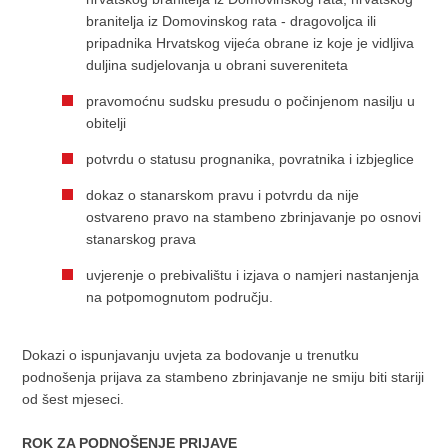
branitelja iz Domovinskog rata - dragovoljca ili
pripadnika Hrvatskog vijeća obrane iz koje je vidljiva
duljina sudjelovanja u obrani suvereniteta
pravomoćnu sudsku presudu o počinjenom nasilju u
obitelji
potvrdu o statusu prognanika, povratnika i izbjeglice
dokaz o stanarskom pravu i potvrdu da nije
ostvareno pravo na stambeno zbrinjavanje po osnovi
stanarskog prava
uvjerenje o prebivalištu i izjava o namjeri nastanjenja
na potpomognutom području.
Dokazi o ispunjavanju uvjeta za bodovanje u trenutku
podnošenja prijava za stambeno zbrinjavanje ne smiju biti stariji
od šest mjeseci.
ROK ZA PODNOŠENJE PRIJAVE