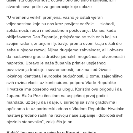
dijele istu odgovornost: očuvati ono što smo naslijedili, ali i
stvarati nove prilike za generacije koje dolaze.
”U vremenu velikih promjena, važno je ostati vjeran
vrijednostima koje su nas kroz povijest održale — slobodi,
solidarnosti, radu i međusobnom poštovanju. Danas, kada
obilježavamo Dan Županije, prisjećamo se svih onih koji su
svojim radom, znanjem i ljubavlju prema ovom kraju utkali dio
sebe u njegov razvoj. Njima dugujemo zahvalnost, ali i obvezu
da nastavimo graditi društvo jednakih mogućnosti, otvorenosti i
napretka. Upravo je naša županija primjer uspješnog
povezivanja tradicije i suvremenosti, turizma i održivosti,
lokalnog identiteta i europske budućnosti. U tome, zajedništvo
svih razina vlasti, uz kontinuiranu potporu Vlade Republike
Hrvatske ima posebno važnu ulogu. Koristim ovu prigodu i da
županu Blažu Pezu čestitam na uspješnoj prvoj godini
mandata, uz želju da i dalje, u suradnji sa svim gradovima i
općinama te uz partnerski odnos s Vladom Republike Hrvatske,
nastavi predano raditi na razvoju naše županije i dobrobiti svih
njezinih stanovnika”, zaključio je on.
Rakić: Imamo svoje mjesto u Europi i svijetu