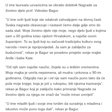
U ime laureata uzvanicima se obratio dobitnik Nagrade za
životno djelo prof. Vidoslav Bagur.
”U ime ovih ljudi koje ste odabrali zahvaljujem na divnoj časti.
Svaka nagrada obavezuje i nastavit ćemo dalje gdje smo do
sada stali. Moje životno djelo nije moje, nego djelo ljudi s kojima
sam u 60 godina lutao cijelom Hrvatskom, a najviše ovom
županijom. To su ljudi koji su sačuvali tradicijsku kulturu svog
naroda i meni je ispripovijedali. Ja sam je zabilježio za
budućnost”, rekao je Bagur se posebno prisjetio svoje majke
Anđe i babe Kate.
”Od njih sam najviše naučio, živjele su u teškim vremenima.
Moja majka je umrla nepismena, ali mudra i prkosna u 90-im
godinama. Odgojila nas je i od nje sam naučio puno tako da će
pola moje knjige, koja je još u rukopisu, biti njezina kazivanja”,
rekao je Bagur koji je zaključio kako primanje Nagrade za
životno djelo za njega ne znači da ”može miran umrijeti”.
”U ime mladih ljudi i svoje ime tvrdim da suradnja s mladima i
iskustvo može puno toga dati”, rekao je Bagur.