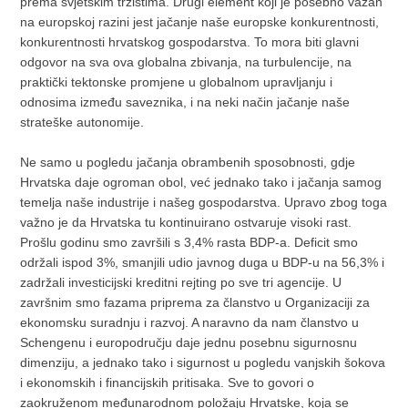
prema svjetskim tržištima. Drugi element koji je posebno važan
na europskoj razini jest jačanje naše europske konkurentnosti,
konkurentnosti hrvatskog gospodarstva. To mora biti glavni
odgovor na sva ova globalna zbivanja, na turbulencije, na
praktički tektonske promjene u globalnom upravljanju i
odnosima između saveznika, i na neki način jačanje naše
strateške autonomije.
Ne samo u pogledu jačanja obrambenih sposobnosti, gdje
Hrvatska daje ogroman obol, već jednako tako i jačanja samog
temelja naše industrije i našeg gospodarstva. Upravo zbog toga
važno je da Hrvatska tu kontinuirano ostvaruje visoki rast.
Prošlu godinu smo završili s 3,4% rasta BDP-a. Deficit smo
održali ispod 3%, smanjili udio javnog duga u BDP-u na 56,3% i
zadržali investicijski kreditni rejting po sve tri agencije. U
završnim smo fazama priprema za članstvo u Organizaciji za
ekonomsku suradnju i razvoj. A naravno da nam članstvo u
Schengenu i europodručju daje jednu posebnu sigurnosnu
dimenziju, a jednako tako i sigurnost u pogledu vanjskih šokova
i ekonomskih i financijskih pritisaka. Sve to govori o
zaokruženom međunarodnom položaju Hrvatske, koja se