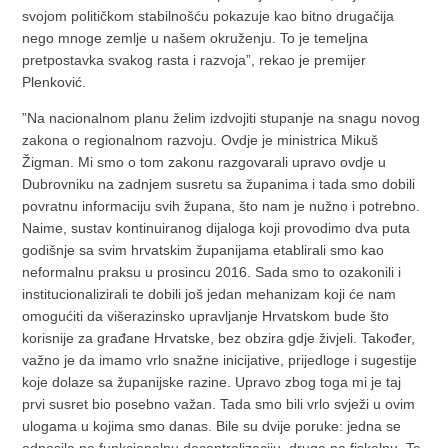
svojom političkom stabilnošću pokazuje kao bitno drugačija
nego mnoge zemlje u našem okruženju. To je temeljna
pretpostavka svakog rasta i razvoja”, rekao je premijer
Plenković.
”Na nacionalnom planu želim izdvojiti stupanje na snagu novog
zakona o regionalnom razvoju. Ovdje je ministrica Mikuš
Žigman. Mi smo o tom zakonu razgovarali upravo ovdje u
Dubrovniku na zadnjem susretu sa županima i tada smo dobili
povratnu informaciju svih župana, što nam je nužno i potrebno.
Naime, sustav kontinuiranog dijaloga koji provodimo dva puta
godišnje sa svim hrvatskim županijama etablirali smo kao
neformalnu praksu u prosincu 2016. Sada smo to ozakonili i
institucionalizirali te dobili još jedan mehanizam koji će nam
omogućiti da višerazinsko upravljanje Hrvatskom bude što
korisnije za građane Hrvatske, bez obzira gdje živjeli. Također,
važno je da imamo vrlo snažne inicijative, prijedloge i sugestije
koje dolaze sa županijske razine. Upravo zbog toga mi je taj
prvi susret bio posebno važan. Tada smo bili vrlo svježi u ovim
ulogama u kojima smo danas. Bile su dvije poruke: jedna se