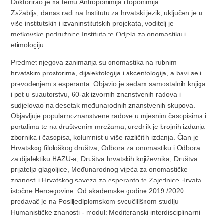
Doktorirao je na temu Antroponimija i toponimija
Zažablja; danas radi na Institutu za hrvatski jezik, uključen je u
više institutskih i izvaninstitutskih projekata, voditelj je
metkovske podružnice Instituta te Odjela za onomastiku i
etimologiju.
Predmet njegova zanimanja su onomastika na rubnim
hrvatskim prostorima, dijalektologija i akcentologija, a bavi se i
prevođenjem s esperanta. Objavio je sedam samostalnih knjiga
i pet u suautorstvu, 60-ak izvornih znanstvenih radova i
sudjelovao na desetak međunarodnih znanstvenih skupova.
Objavljuje popularnoznanstvene radove u mjesnim časopisima i
portalima te na društvenim mrežama, urednik je brojnih izdanja
zbornika i časopisa, kolumnist u više različitih izdanja. Član je
Hrvatskog filološkog društva, Odbora za onomastiku i Odbora
za dijalektiku HAZU-a, Društva hrvatskih književnika, Društva
prijatelja glagoljice, Međunarodnog vijeća za onomastičke
znanosti i Hrvatskog saveza za esperanto te Zajednice Hrvata
istočne Hercegovine. Od akademske godine 2019./2020.
predavač je na Poslijediplomskom sveučilišnom studiju
Humanističke znanosti - modul: Mediteranski interdisciplinarni