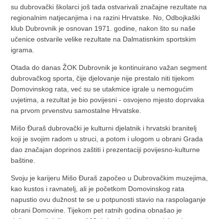
su dubrovački školarci još tada ostvarivali značajne rezultate na
regionalnim natjecanjima i na razini Hrvatske. No, Odbojkaški
klub Dubrovnik je osnovan 1971. godine, nakon što su naše
učenice ostvarile velike rezultate na Dalmatisnkim sportskim
igrama.
Otada do danas ŽOK Dubrovnik je kontinuirano važan segment
dubrovačkog sporta, čije djelovanje nije prestalo niti tijekom
Domovinskog rata, već su se utakmice igrale u nemogućim
uvjetima, a rezultat je bio povijesni - osvojeno mjesto doprvaka
na prvom prvenstvu samostalne Hrvatske.
Mišo Đuraš dubrovački je kulturni djelatnik i hrvatski branitelj
koji je svojim radom u struci, a potom i ulogom u obrani Grada
dao značajan doprinos zaštiti i prezentaciji povijesno-kulturne
baštine.
Svoju je karijeru Mišo Đuraš započeo u Dubrovačkim muzejima,
kao kustos i ravnatelj, ali je početkom Domovinskog rata
napustio ovu dužnost te se u potpunosti stavio na raspolaganje
obrani Domovine. Tijekom pet ratnih godina obnašao je