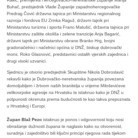
Rakić, premijerka Hercegovačko-neretvanske županije Marija
Buhač, predsjednik Vlade Županije zapadnohercegovačke
Predrag Čović državna tajnica pri Ministarstvu regionalnog
razvoja i fondova EU Zrinka Raguž, državni tajnik pri
Ministarstvu turizma i sporta Frano Matušić, državna tajnica pri
Ministarstvu zaštite okoliša i zelene tranzicije Anja Bagarić,
državni tajnik pri Ministarstvu obrane Branko Hrg, brojni
gradonačelnici i načelnici općina iz DNŽ, biskup dubrovački
mons. Roko Glasnović, predstavnici ostalih vjerskih zajednica i
drugi visoki uzvanici.
Sjednicu je otvorio predsjednik Skupštine Nikola Dobroslavić
rekavši kako je Dubrovačko-neretvanska županija povezana
domoljubljem i žrtvom naših branitelja u vrijeme Miloševićeve
velikosrpske agresije na Hrvatsku te istaknuo kako je DNŽ u
potpunosti okrenuta prema budućnosti te kao takva prepoznata
u Hrvatskoj i Europi.
Župan Blaž Pezo
istaknuo je ponos i odgovornost koju nosi
obnašanje dužnosti župana te naglasio kako su otvorenost,
suradnja i zajedništvo bili ključni principi njegova rada tijekom