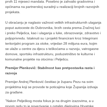
prvih 11 mjeseci mandata. Posebno je zahvalio gradovima i
općinama na partnerskoj suradnji u realizaciji brojnih razvojnih
projekata.
U obraćanju je naglasio važnost velikih infrastrukturnih ulaganja
poput autoceste do Dubrovnika, brzih cesta prema Zračnoj luci
i preko Pelješca, kao i ulaganja u luke, obrazovanje, zdravstvo i
poljoprivredu. Istaknuti su i projekti financirani kroz Integrirani
teritorijalni program za otoke, vrijedan 28 milijuna eura, kojim
se ulaže u centre za djecu s teškoćama u razvoju, vatrogasne
domove, sportsku infrastrukturu, poduzetništvo te kulturne i
komunalne projekte na otocima i Pelješcu.
Premijer Plenković: Stabilnost kao pretpostavka rasta i
razvoja
Premijer Andrej Plenković čestitao je županu Pezu na svim
projektima koji se provode te poticajima koje Županija izdvaja
za građane.
”Nakon Pelješkog mosta fokus je na drugim izazovima, a u
prvom redu to je povezivanje s ostalim dijelovima Hrvatske.