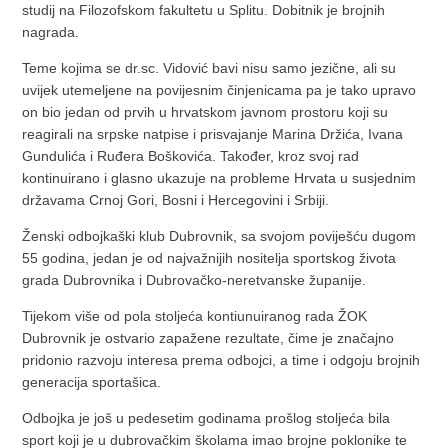
studij na Filozofskom fakultetu u Splitu. Dobitnik je brojnih
nagrada.
Teme kojima se dr.sc. Vidović bavi nisu samo jezične, ali su
uvijek utemeljene na povijesnim činjenicama pa je tako upravo
on bio jedan od prvih u hrvatskom javnom prostoru koji su
reagirali na srpske natpise i prisvajanje Marina Držića, Ivana
Gundulića i Ruđera Boškovića. Također, kroz svoj rad
kontinuirano i glasno ukazuje na probleme Hrvata u susjednim
državama Crnoj Gori, Bosni i Hercegovini i Srbiji.
Ženski odbojkaški klub Dubrovnik, sa svojom poviješću dugom
55 godina, jedan je od najvažnijih nositelja sportskog života
grada Dubrovnika i Dubrovačko-neretvanske županije.
Tijekom više od pola stoljeća kontiunuiranog rada ŽOK
Dubrovnik je ostvario zapažene rezultate, čime je značajno
pridonio razvoju interesa prema odbojci, a time i odgoju brojnih
generacija sportašica.
Odbojka je još u pedesetim godinama prošlog stoljeća bila
sport koji je u dubrovačkim školama imao brojne poklonike te