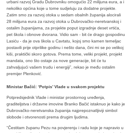
urbani razvoj Gradu Dubrovniku omogućio 22 milijuna eura, a i
nekoliko općina koje u tome sudjeluju za dodatne projekte.
Zatim smo za razvoj otoka u sedam obalnih županija alocirali
28 milijuna eura za razvoj otoka u Dubrovačko-neretvanskoj i
ostalim županijama, za projekte poput izgradnje deset vrtića,
pet škola i obnove dvorana. Vidio sam - bit će drago gospodinu
Lasiću - da je ova škola u Cavtatu, kojoj smo kamen temeljac
postavili prije otprilike godinu i nešto dana, čini mi se po velikoj
kiši, praktički skoro gotova. Prema tome, veliki projekt, projekt
mandata, ono što ostaje za nove generacije, bit će tu
zahvaljujući vašem trudu i energiji”, rekao je među ostalim
premijer Plenković.
Ministar Bačić: ‘Potpis’ Vlade u svakom projektu
Potpredsjednik Vlade i ministar prostornog uređenja,
graditeljstva i državne imovine Branko Bačić istaknuo je kako je
Dubrovačko-neretvanska županija najprepoznatljiviji simbol
slobode i otvorenosti prema drugim ljudima.
”Čestitam županu Pezu na povjerenju i radu koje je napravio u