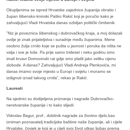
Okupljenima se ispred Hrvatske zajednice županija obratio i
župan šibensko-kninski Paško Rakić koji je poručio kako je
zahvaljujući Vladi Hrvatska danas ozbiljan politički čimbenik.
”Niz je poveznica šibenskog i dubrovačkog kraja, a moj dolazak
ovdje je znak prijateljstva i suradnje među županima. Mene
osobno žulja crnilo koje se pušta u javnost i poruka da ništa ne
valja i sve je loše. Pa prije samo trideset i neku godinu smo
imali krvavi Domovinski rat gdje smo platili jako veliku cijenu
slobode. A danas? Zahvaljujući Vladi Andreja Plenkovića, mi
danas imamo svoje mjesto u Europi i svijetu i moramo se
izdignuti iznad takvog crnila”, rekao je Rakić.
Laureati
Na sjednici su dodijeljena priznanja i nagrade Dubrovačko-
neretvanske županije i to kako slijedi:
Vidoslav Bagur, prof., dobitnik nagrade za životno djelo,kao
izniman poznavatelj tradicijske baštine naše županije, ali i cijele
Hrvatske, čovjek je koji je u cijeli svoj život utkao ljubav prema