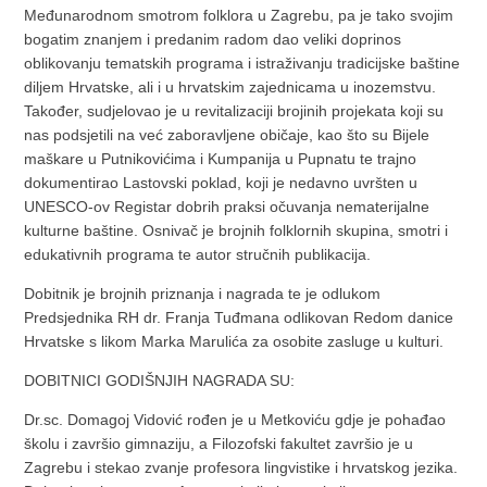
Međunarodnom smotrom folklora u Zagrebu, pa je tako svojim
bogatim znanjem i predanim radom dao veliki doprinos
oblikovanju tematskih programa i istraživanju tradicijske baštine
diljem Hrvatske, ali i u hrvatskim zajednicama u inozemstvu.
Također, sudjelovao je u revitalizaciji brojinih projekata koji su
nas podsjetili na već zaboravljene običaje, kao što su Bijele
maškare u Putnikovićima i Kumpanija u Pupnatu te trajno
dokumentirao Lastovski poklad, koji je nedavno uvršten u
UNESCO-ov Registar dobrih praksi očuvanja nematerijalne
kulturne baštine. Osnivač je brojnih folklornih skupina, smotri i
edukativnih programa te autor stručnih publikacija.
Dobitnik je brojnih priznanja i nagrada te je odlukom
Predsjednika RH dr. Franja Tuđmana odlikovan Redom danice
Hrvatske s likom Marka Marulića za osobite zasluge u kulturi.
DOBITNICI GODIŠNJIH NAGRADA SU:
Dr.sc. Domagoj Vidović rođen je u Metkoviću gdje je pohađao
školu i završio gimnaziju, a Filozofski fakultet završio je u
Zagrebu i stekao zvanje profesora lingvistike i hrvatskog jezika.