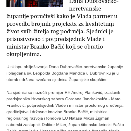
Dana Dubrovačko-
neretvanske
županije poručivši kako je Vlada partner u
provedbi brojnih projekata za kvalitetniji
život svih žitelja tog područja. Sjednici je
prisustvovao i potpredsjednik Vlade i
ministar Branko Bačić koji se obratio
okupljenima.
U sklopu obilježavanja Dana Dubrovačko-neretvanske županije
i blagdana sv. Leopolda Bogdana Mandića u Dubrovniku je u
utorak održana svečana sjednica Županijske skupštine.
Na sjednici su nazočili premijer RH Andrej Planković, izaslanik
predsjednika Hrvatskog sabora Gordana Jandrokovića - Mato
Franković, potpredsjednik Vlade i ministar prostornog uređenja,
graditeljstva i državne imovine Branko Bačić, ministrica
regionalnog razvoja i fondova EU Nataša Mikuš Žigman,
saborski zastupnik Dalibor Milan, župan šibensko-kninski Paško