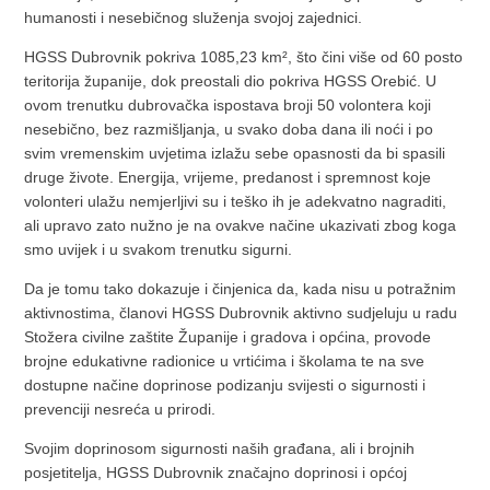
humanosti i nesebičnog služenja svojoj zajednici.
HGSS Dubrovnik pokriva 1085,23 km², što čini više od 60 posto
teritorija županije, dok preostali dio pokriva HGSS Orebić. U
ovom trenutku dubrovačka ispostava broji 50 volontera koji
nesebično, bez razmišljanja, u svako doba dana ili noći i po
svim vremenskim uvjetima izlažu sebe opasnosti da bi spasili
druge živote. Energija, vrijeme, predanost i spremnost koje
volonteri ulažu nemjerljivi su i teško ih je adekvatno nagraditi,
ali upravo zato nužno je na ovakve načine ukazivati zbog koga
smo uvijek i u svakom trenutku sigurni.
Da je tomu tako dokazuje i činjenica da, kada nisu u potražnim
aktivnostima, članovi HGSS Dubrovnik aktivno sudjeluju u radu
Stožera civilne zaštite Županije i gradova i općina, provode
brojne edukativne radionice u vrtićima i školama te na sve
dostupne načine doprinose podizanju svijesti o sigurnosti i
prevenciji nesreća u prirodi.
Svojim doprinosom sigurnosti naših građana, ali i brojnih
posjetitelja, HGSS Dubrovnik značajno doprinosi i općoj