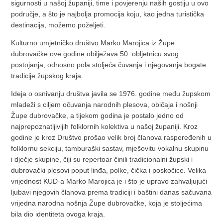
sigurnosti u našoj županiji, time i povjerenju naših gostiju u ovo
područje, a što je najbolja promocija koju, kao jedna turistička
destinacija, možemo poželjeti.
Kulturno umjetničko društvo Marko Marojica iz Župe
dubrovačke ove godine obilježava 50. obljetnicu svog
postojanja, odnosno pola stoljeća čuvanja i njegovanja bogate
tradicije župskog kraja.
Ideja o osnivanju društva javila se 1976. godine među župskom
mladeži s ciljem očuvanja narodnih plesova, običaja i nošnji
Župe dubrovačke, a tijekom godina je postalo jedno od
najprepoznatljivijih folklornih kolektiva u našoj županiji. Kroz
godine je kroz Društvo prošao velik broj članova raspoređenih u
folklornu sekciju, tamburaški sastav, mješovitu vokalnu skupinu
i dječje skupine, čiji su repertoar činili tradicionalni župski i
dubrovački plesovi poput linđa, polke, čička i poskočice. Velika
vrijednost KUD-a Marko Marojica je i što je upravo zahvaljujući
ljubavi njegovih članova prema tradiciji i baštini danas sačuvana
vrijedna narodna nošnja Župe dubrovačke, koja je stoljećima
bila dio identiteta ovoga kraja.