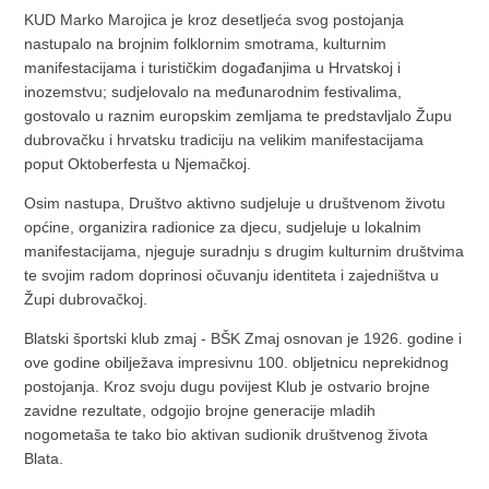
KUD Marko Marojica je kroz desetljeća svog postojanja
nastupalo na brojnim folklornim smotrama, kulturnim
manifestacijama i turističkim događanjima u Hrvatskoj i
inozemstvu; sudjelovalo na međunarodnim festivalima,
gostovalo u raznim europskim zemljama te predstavljalo Župu
dubrovačku i hrvatsku tradiciju na velikim manifestacijama
poput Oktoberfesta u Njemačkoj.
Osim nastupa, Društvo aktivno sudjeluje u društvenom životu
općine, organizira radionice za djecu, sudjeluje u lokalnim
manifestacijama, njeguje suradnju s drugim kulturnim društvima
te svojim radom doprinosi očuvanju identiteta i zajedništva u
Župi dubrovačkoj.
Blatski športski klub zmaj - BŠK Zmaj osnovan je 1926. godine i
ove godine obilježava impresivnu 100. obljetnicu neprekidnog
postojanja. Kroz svoju dugu povijest Klub je ostvario brojne
zavidne rezultate, odgojio brojne generacije mladih
nogometaša te tako bio aktivan sudionik društvenog života
Blata.