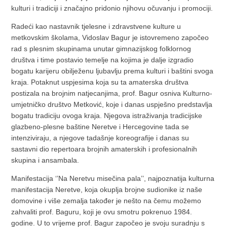
kulturi i tradiciji i značajno pridonio njihovu očuvanju i promociji.
Radeći kao nastavnik tjelesne i zdravstvene kulture u
metkovskim školama, Vidoslav Bagur je istovremeno započeo
rad s plesnim skupinama unutar gimnazijskog folklornog
društva i time postavio temelje na kojima je dalje izgradio
bogatu karijeru obilježenu ljubavlju prema kulturi i baštini svoga
kraja. Potaknut uspjesima koja su ta amaterska društva
postizala na brojnim natjecanjima, prof. Bagur osniva Kulturno-
umjetničko društvo Metković, koje i danas uspješno predstavlja
bogatu tradiciju ovoga kraja. Njegova istraživanja tradicijske
glazbeno-plesne baštine Neretve i Hercegovine tada se
intenziviraju, a njegove tadašnje koreografije i danas su
sastavni dio repertoara brojnih amaterskih i profesionalnih
skupina i ansambala.
Manifestacija ‘’Na Neretvu misečina pala’’, najpoznatija kulturna
manifestacija Neretve, koja okuplja brojne sudionike iz naše
domovine i više zemalja također je nešto na čemu možemo
zahvaliti prof. Baguru, koji je ovu smotru pokrenuo 1984.
godine. U to vrijeme prof. Bagur započeo je svoju suradnju s