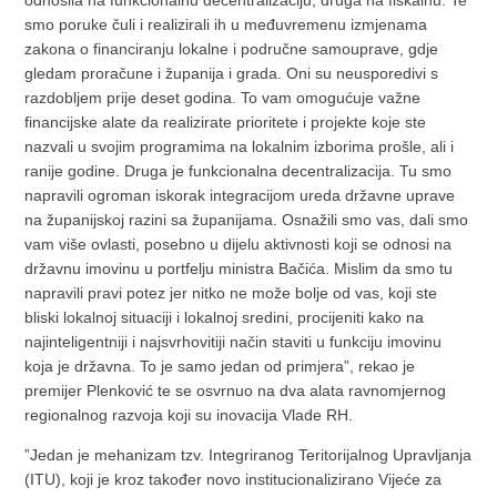
odnosila na funkcionalnu decentralizaciju, druga na fiskalnu. Te
smo poruke čuli i realizirali ih u međuvremenu izmjenama
zakona o financiranju lokalne i područne samouprave, gdje
gledam proračune i županija i grada. Oni su neusporedivi s
razdobljem prije deset godina. To vam omogućuje važne
financijske alate da realizirate prioritete i projekte koje ste
nazvali u svojim programima na lokalnim izborima prošle, ali i
ranije godine. Druga je funkcionalna decentralizacija. Tu smo
napravili ogroman iskorak integracijom ureda državne uprave
na županijskoj razini sa županijama. Osnažili smo vas, dali smo
vam više ovlasti, posebno u dijelu aktivnosti koji se odnosi na
državnu imovinu u portfelju ministra Bačića. Mislim da smo tu
napravili pravi potez jer nitko ne može bolje od vas, koji ste
bliski lokalnoj situaciji i lokalnoj sredini, procijeniti kako na
najinteligentniji i najsvrhovitiji način staviti u funkciju imovinu
koja je državna. To je samo jedan od primjera”, rekao je
premijer Plenković te se osvrnuo na dva alata ravnomjernog
regionalnog razvoja koji su inovacija Vlade RH.
”Jedan je mehanizam tzv. Integriranog Teritorijalnog Upravljanja
(ITU), koji je kroz također novo institucionalizirano Vijeće za