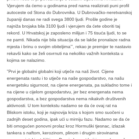
Vjerujem da ćemo u godinama pred nama realizirati puni profil
autoceste od Stona do Dubrovnika. U Dubrovačko-neretvanskoj
županiji danas ne radi svega 3800 ljudi. Prošle godine je
najniža brojaka bila 3100 ljudi i vjerujem da ćete oboriti taj
rekord. U Hrvatskoj je zaposleno milijun i 75 tisuća ljudi, to se
ne pamti. Nikada nije bila situacija da se lakše pronalaze radna
mjesta i brinu o svojim obiteljima”’, rekao je premijer te nastavio
rekavši kako se želi osvrnuti na nekoliko važnih konteksta u
kojima se nalazimo.
”Prvi je globalni globalni koji utječe na naš život. Cijene
energenata rastu i to utječe na naše gospodarstvo, na našu
energetsku sigurnost, na cijene energenata, pa sukladno tome i
na cijene u cijelom gospodarstvu, jer bez energenata nema
gospodarstva, a bez gospodarstva nema nikakvih društvenih
aktivnosti. U tom kontekstu nadamo se da će ovaj rat na
Bliskom istoku, koji je najnovija kriza s kojom smo suočeni u
zadnjih deset godina, ipak ući u mirniju fazu. Nadamo se da će
biti omogućen ponovni prolaz kroz Hormuški tjesnac, izlazak
tankera s naftom, kerozinom, plinom i drugim sirovinama