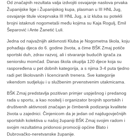
Od značajnih rezultata valja izdvojiti osvajanje naslova prvaka
Županijske lige i Županijskog kupa, plasman u III HNL Jug,
osvajanje titule viceprvaka III HNL Jug, a iz kluba su potekli
brojni istaknuti nogometaši među kojima su Kaja Rogulj, Emil
Šeparović i Ante Žanetić Luli.
Jedna od najvažnijih aktivnosti Kluba je Nogometna škola, koju
pohađaju djeca do 6. godine života, a čime BŠK Zmaj potiče
sportski duh, zdrav razvoj, ali i stvaranje budućih igrača za
seniorsku momčad. Danas škola okuplja 120 djece koja su
raspoređena u pet dobnih kategorija, a s njima 3-4 puta tjedno
radi pet školovanih i licenciranih trenera. Sve kategorije
vikendom sudjeluju i u službenim prvenstvenim utakmicama.
BŠK Zmaj predstavlja pozitivan primjer uspješnog i predanog
rada u sportu, a kao nositelj i organizator brojnih sportskih i
društvenih aktivnosti značajan je čimbenik podizanja kvalitete
života u zajednici. Činjenicom da je jedan od najdugovječnijih
sportskih kolektiva u našoj županiji BŠK Zmaj svojim radom i
svojim rezultatima pridonosi promociji općine Blato i
Dubrovačko-neretvanske županije.