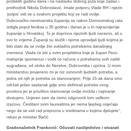
proteklih godinu dana i na nastavku dobrog puta koje zadao i
prethodnik Nikola Dobroslavić. Imate potporu Vlade RH i njezin
‘potpis’ vidi se u svakom projektu koji se radi ovdje.
Dubrovačko-neretvanska županija se nakon Domovinskog rata
izdigla poput feniksa u 35 godina i danas je u tri najrazvijenije
županije u Hrvatskoj. To je doprinos njezinih ljudi naravno, ali u
svo to vrijeme Županiji su služili i njome upravljali ljudi kojima je
bilo stalo da se ovdje živi sukladno potrebama današnjeg
vremena. Vlada će biti u svim projektima koje je župan Pezo
maloprije spomenuo i vodit će računa o potrebama svih naših
sugrađana, od otoka do Neretve, Dubrovnika i općina. U mom
ministarstvu povjereno mi je niz osnovnih ljudskih potreba, a
jedna od njih je potreba za stanovanjem. Prije 15-ak dana smo
održali jedan sastanak gdje smo definirali potrebe ovog
prostora jer je priuštivo stanovanje ovdje možda i najmanje
dostupno. Uvjeren sam da ćemo odgovoriti tom velikom
izazovu. Čestitam svim laureatima jer nema ljepšeg osjećaja
nego da se vaš rad prepozna u sredinama u kojima djelujete”,
rekao je ministar Bačić.
Gradonačelnik Franković: Očuvati naslijedstvo i stvarati