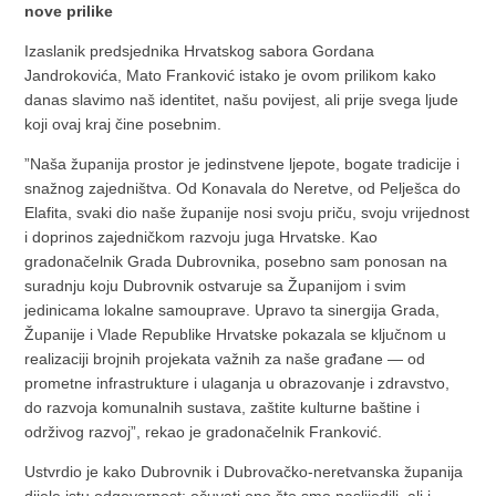
nove prilike
Izaslanik predsjednika Hrvatskog sabora Gordana
Jandrokovića, Mato Franković istako je ovom prilikom kako
danas slavimo naš identitet, našu povijest, ali prije svega ljude
koji ovaj kraj čine posebnim.
”Naša županija prostor je jedinstvene ljepote, bogate tradicije i
snažnog zajedništva. Od Konavala do Neretve, od Pelješca do
Elafita, svaki dio naše županije nosi svoju priču, svoju vrijednost
i doprinos zajedničkom razvoju juga Hrvatske. Kao
gradonačelnik Grada Dubrovnika, posebno sam ponosan na
suradnju koju Dubrovnik ostvaruje sa Županijom i svim
jedinicama lokalne samouprave. Upravo ta sinergija Grada,
Županije i Vlade Republike Hrvatske pokazala se ključnom u
realizaciji brojnih projekata važnih za naše građane — od
prometne infrastrukture i ulaganja u obrazovanje i zdravstvo,
do razvoja komunalnih sustava, zaštite kulturne baštine i
održivog razvoj”, rekao je gradonačelnik Franković.
Ustvrdio je kako Dubrovnik i Dubrovačko-neretvanska županija