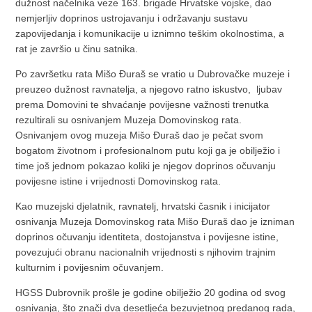
dužnost načelnika veze 163. brigade Hrvatske vojske, dao
nemjerljiv doprinos ustrojavanju i održavanju sustavu
zapovijedanja i komunikacije u iznimno teškim okolnostima, a
rat je završio u činu satnika.
Po završetku rata Mišo Đuraš se vratio u Dubrovačke muzeje i
preuzeo dužnost ravnatelja, a njegovo ratno iskustvo, ljubav
prema Domovini te shvaćanje povijesne važnosti trenutka
rezultirali su osnivanjem Muzeja Domovinskog rata.
Osnivanjem ovog muzeja Mišo Đuraš dao je pečat svom
bogatom životnom i profesionalnom putu koji ga je obilježio i
time još jednom pokazao koliki je njegov doprinos očuvanju
povijesne istine i vrijednosti Domovinskog rata.
Kao muzejski djelatnik, ravnatelj, hrvatski časnik i inicijator
osnivanja Muzeja Domovinskog rata Mišo Đuraš dao je izniman
doprinos očuvanju identiteta, dostojanstva i povijesne istine,
povezujući obranu nacionalnih vrijednosti s njihovim trajnim
kulturnim i povijesnim očuvanjem.
HGSS Dubrovnik prošle je godine obilježio 20 godina od svog
osnivanja, što znači dva desetljeća bezuvjetnog predanog rada,