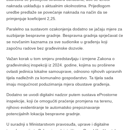
naknada usklađuju s aktualnim okolnostima. Prijedlogom
uredbe predlaže se povećanje naknada na način da se
primjenjuje koeficijent 2,25.
Paralelno sa sustavom ozakonjenja dodatno se jačaju mjere za
suzbijanje bespravne gradnje. Bespravna gradnja sprječavat će
se novčanim kaznama za sve sudionike u građenju koji
započnu radove bez građevinske dozvole.
Važan korak u tom smjeru predstavljaju i izmjene Zakona o
građevinskoj inspekciji iz 2024. godine, kojima su proširene
ovlasti jedinica lokalne samouprave, odnosno njihovih upravnih
tijela nadležnih za komunalno gospodarstvo. Ta tijela sada
imaju mogućnost poduzimanja mjera obustave građenja.
Dodatno se uvodi digitalni nadzor putem sustava eProstorne
inspekcije, koji će omogućiti praćenje promjena na terenu,
njihovo evidentiranje te automatsko prepoznavanje
potencijalnih lokacija bespravne gradnje.
U suradnji s Ministarstvom pravosuđa, uprave i digitalne