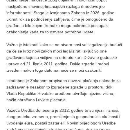
ozakonjenje, najčešće zbog objektivnih okolnosti poput
naslijeđene imovine, financijskih razloga ili nedovoljne
informiranosti. Stoga je izmjenama Zakona iz 2026. godine
ukinut rok za podnošenje zahtjeva, čime je omogućeno da
građani u bilo kojem trenutku mogu pokrenuti postupak
ozakonjenja kada za to ostvare potrebne uvjete.
Važno je istaknuti kako se ne otvara novi val legalizacije budući
da će se kroz novi zakon moći legalizirati isključivo one
građevine koje su vidljive na ortofoto karti Državne gedetske
uprave od 21. lipnja 2011. godine. Dakle zgrade i radovi
izvedeni nakon toga datuma neće se moći ozakoniti.
Istodobno je Zakonom propisana obveza plaćanja naknade za
zadržavanje nezakonito izgrađene zgrade u prostoru, dok
Vlada Republike Hrvatske uredbom utvrđuje njezinu visinu,
način obračuna i uvjete plaćanja.
Važeća Uredba donesena je 2012. godine te su njezini iznosi,
zbog proteka vremena, promijenjenih gospodarskih okolnosti i
uvođenja eura, postali zastarjeli. Novim prijedlogom Uredbe
zadržava se postojeća struktura obračuna, dok se iznosi