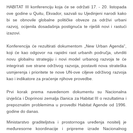
HABITAT III konferenciju koja će se održati 17. - 20. listopada
ove godine u Quitu, Ekvador, sazvali su Ujedinjeni narodi kako
bi se obnovile globalne političke obveze za održivi urbani
razvoj, ocijenila dosadašnja postignuća te riješili novi i rastući
izazovi.
Konferencija će rezultirati dokumentom „New Urban Agenda“,
koji će kao odgovor na rapidni rast urbanih područja, utvrditi
novu globalnu strategiju i novi model urbanog razvoja te će
integrirati sve strane održivog razvoja, postaviti nova strateška
usmjerenja i prioritete te nove UN-ove ciljeve održivog razvoja
kao i indikatore za praćenje njihove provedbe.
Prvi korak prema navedenom dokumentu su Nacionalna
izvješća i Doprinosi zemalja članica za Habitat III o rezultatima i
prepoznatim problemima u provedbi Habitat Agende od 1996.
godine do danas.
Ministarstvo graditeljstva i prostornoga uređenja nositelj je
međuresorne koordinacije i pripreme izrade Nacionalnog